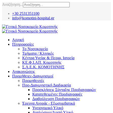
Αναζήτηση...
+30 2531351100
info@komotini-hospital.gr
Αρχική
Πληροφορίες
Το Νοσοκομείο
Τμήματα / Κλινικές
Κέντρα Υγείας & Περιφ. Ιατρεία
ΚΕ.Φ.Ι.ΑΠ. Κομοτηνής
Σ.Α.Ε.Κ. ΚΟΜΟΤΗΝΗΣ
Ανακοινώσεις
Προμήθειες-Διαγωνισμοί
Προμηθευτές
Προ-Διαγωνιστική Διαδικασία
Προσκλήσεις Σύνταξης Προδιαγραφών
Κατατεθειμένες Προδιαγραφές
Διαβούλευση Προδιαγραφών
Έρευνα Αγοράς - Εξωσυμβατικά
Υγειονομικό Υλικό
Αναλώσιμο/Λοιπό Υλικό