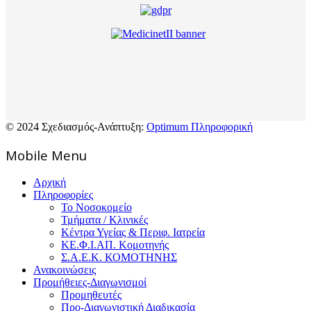
© 2024 Σχεδιασμός-Ανάπτυξη:
Optimum Πληροφορική
Mοbile Menu
Αρχική
Πληροφορίες
Το Νοσοκομείο
Τμήματα / Κλινικές
Κέντρα Υγείας & Περιφ. Ιατρεία
ΚΕ.Φ.Ι.ΑΠ. Κομοτηνής
Σ.Α.Ε.Κ. ΚΟΜΟΤΗΝΗΣ
Ανακοινώσεις
Προμήθειες-Διαγωνισμοί
Προμηθευτές
Προ-Διαγωνιστική Διαδικασία