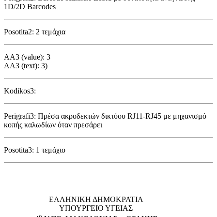
1D/2D Barcodes
Posotita2: 2 τεμάχια
AA3 (value): 3
AA3 (text): 3)
Kodikos3:
Perigrafi3: Πρέσα ακροδεκτών δικτύου RJ11-RJ45 με μηχανισμό
κοπής καλωδίων όταν πρεσάρει
Posotita3: 1 τεμάχιο
EΛΛΗΝΙΚΗ ΔΗΜΟΚΡΑΤΙΑ
ΥΠΟΥΡΓΕΙΟ ΥΓΕΙΑΣ
η