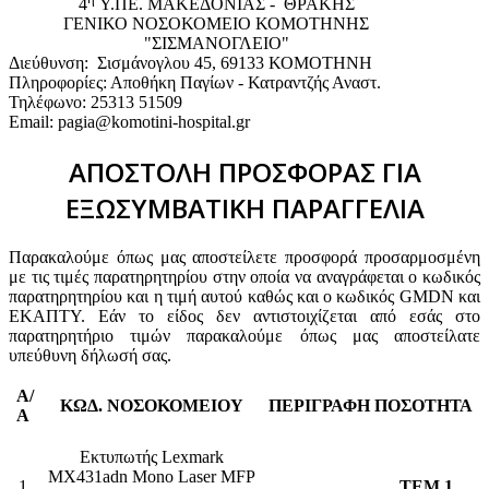
4
Υ.ΠΕ. ΜΑΚΕΔΟΝΙΑΣ - ΘΡΑΚΗΣ
ΓΕΝΙΚΟ NΟΣΟΚΟΜΕΙΟ ΚΟΜΟΤΗΝΗΣ
"ΣΙΣΜΑΝΟΓΛΕΙΟ"
Διεύθυνση: Σισμάνογλου 45, 69133 ΚΟΜΟΤΗΝΗ
Πληροφορίες: Αποθήκη Παγίων - Κατραντζής Αναστ.
Τηλέφωνο: 25313 51509
Email: pagia@komotini-hospital.gr
ΑΠΟΣΤΟΛΗ ΠΡΟΣΦΟΡΑΣ ΓΙΑ
ΕΞΩΣΥΜΒΑΤΙΚΗ ΠΑΡΑΓΓΕΛΙΑ
Παρακαλούμε όπως μας αποστείλετε προσφορά προσαρμοσμένη
με τις τιμές παρατηρητηρίου στην οποία να αναγράφεται ο κωδικός
παρατηρητηρίου και η τιμή αυτού καθώς και ο κωδικός GMDN και
ΕΚΑΠΤΥ. Εάν το είδος δεν αντιστοιχίζεται από εσάς στο
παρατηρητήριο τιμών παρακαλούμε όπως μας αποστείλατε
υπεύθυνη δήλωσή σας.
Α/
ΚΩΔ. ΝΟΣΟΚΟΜΕΙΟΥ
ΠΕΡΙΓΡΑΦΗ
ΠΟΣΟΤΗΤΑ
Α
Εκτυπωτής Lexmark
MX431adn Mono Laser MFP
1
TEM 1