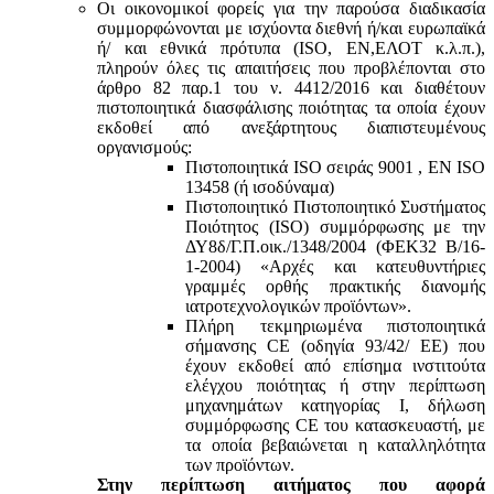
Οι οικονομικοί φορείς για την παρούσα διαδικασία
συμμορφώνονται με ισχύοντα διεθνή ή/και ευρωπαϊκά
ή/ και εθνικά πρότυπα (ISO, ΕΝ,ΕΛΟΤ κ.λ.π.),
πληρούν όλες τις απαιτήσεις που προβλέπονται στο
άρθρο 82 παρ.1 του ν. 4412/2016 και διαθέτουν
πιστοποιητικά διασφάλισης ποιότητας τα οποία έχουν
εκδοθεί από ανεξάρτητους διαπιστευμένους
οργανισμούς:
Πιστοποιητικά ISO σειράς 9001 , ΕΝ ISO
13458 (ή ισοδύναμα)
Πιστοποιητικό Πιστοποιητικό Συστήματος
Ποιότητος (ISO) συμμόρφωσης με την
ΔΥ8δ/Γ.Π.οικ./1348/2004 (ΦΕΚ32 Β/16-
1-2004) «Αρχές και κατευθυντήριες
γραμμές ορθής πρακτικής διανομής
ιατροτεχνολογικών προϊόντων».
Πλήρη τεκμηριωμένα πιστοποιητικά
σήμανσης CE (οδηγία 93/42/ ΕΕ) που
έχουν εκδοθεί από επίσημα ινστιτούτα
ελέγχου ποιότητας ή στην περίπτωση
μηχανημάτων κατηγορίας Ι, δήλωση
συμμόρφωσης CE του κατασκευαστή, με
τα οποία βεβαιώνεται η καταλληλότητα
των προϊόντων.
Στην περίπτωση αιτήματος που αφορά