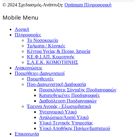
© 2024 Σχεδιασμός-Ανάπτυξη:
Optimum Πληροφορική
Mοbile Menu
Αρχική
Πληροφορίες
Το Νοσοκομείο
Τμήματα / Κλινικές
Κέντρα Υγείας & Περιφ. Ιατρεία
ΚΕ.Φ.Ι.ΑΠ. Κομοτηνής
Σ.Α.Ε.Κ. ΚΟΜΟΤΗΝΗΣ
Ανακοινώσεις
Προμήθειες-Διαγωνισμοί
Προμηθευτές
Προ-Διαγωνιστική Διαδικασία
Προσκλήσεις Σύνταξης Προδιαγραφών
Κατατεθειμένες Προδιαγραφές
Διαβούλευση Προδιαγραφών
Έρευνα Αγοράς - Εξωσυμβατικά
Υγειονομικό Υλικό
Αναλώσιμο/Λοιπό Υλικό
Υλικό Tεχνικής Yπηρεσίας
Υλικό Αποθήκης Παγίων/Ιματισμού
Επικοινωνία