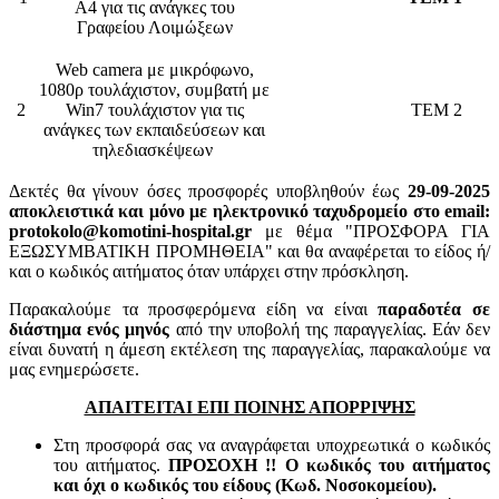
Α4 για τις ανάγκες του
Γραφείου Λοιμώξεων
Web camera με μικρόφωνο,
1080ρ τουλάχιστον, συμβατή με
2
Win7 τουλάχιστον για τις
TEM 2
ανάγκες των εκπαιδεύσεων και
τηλεδιασκέψεων
Δεκτές θα γίνουν όσες προσφορές υποβληθούν έως
29-09-2025
αποκλειστικά και μόνο με ηλεκτρονικό ταχυδρομείο στο email:
protokolo@komotini-hospital.gr
με θέμα "ΠΡΟΣΦΟΡΑ ΓΙΑ
ΕΞΩΣΥΜΒΑΤΙΚΗ ΠΡΟΜΗΘΕΙΑ" και θα αναφέρεται το είδος ή/
και ο κωδικός αιτήματος όταν υπάρχει στην πρόσκληση.
Παρακαλούμε τα προσφερόμενα είδη να είναι
παραδοτέα σε
διάστημα ενός μηνός
από την υποβολή της παραγγελίας. Εάν δεν
είναι δυνατή η άμεση εκτέλεση της παραγγελίας, παρακαλούμε να
μας ενημερώσετε.
ΑΠΑΙΤΕΙΤΑΙ ΕΠΙ ΠΟΙΝΗΣ ΑΠΟΡΡΙΨΗΣ
Στη προσφορά σας να αναγράφεται υποχρεωτικά ο κωδικός
του αιτήματος.
ΠΡΟΣΟΧΗ !! Ο κωδικός του αιτήματος
και όχι ο κωδικός του είδους (Κωδ. Νοσοκομείου).