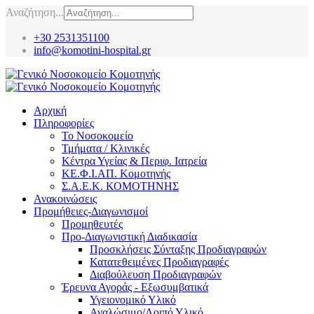
Αναζήτηση...
+30 2531351100
info@komotini-hospital.gr
Αρχική
Πληροφορίες
Το Νοσοκομείο
Τμήματα / Κλινικές
Κέντρα Υγείας & Περιφ. Ιατρεία
ΚΕ.Φ.Ι.ΑΠ. Κομοτηνής
Σ.Α.Ε.Κ. ΚΟΜΟΤΗΝΗΣ
Ανακοινώσεις
Προμήθειες-Διαγωνισμοί
Προμηθευτές
Προ-Διαγωνιστική Διαδικασία
Προσκλήσεις Σύνταξης Προδιαγραφών
Κατατεθειμένες Προδιαγραφές
Διαβούλευση Προδιαγραφών
Έρευνα Αγοράς - Εξωσυμβατικά
Υγειονομικό Υλικό
Αναλώσιμο/Λοιπό Υλικό