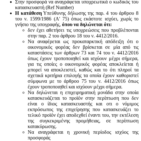
Στην προσφορά να αναγράφεται υποχρεωτικά ο κωδικός του
κατασκευαστή (Ref Number)
Η κατάθεση
Υπεύθυνης δήλωσης της παρ. 4 του άρθρου 8
του ν. 1599/1986 (Α' 75) όπως εκάστοτε ισχύει, χωρίς το
γνήσιο της υπογραφής,
όπου να δηλώνεται ότι:
δεν έχει αθετήσει τις υποχρεώσεις που προβλέπονται
στην παρ. 2 του άρθρου 18 του ν. 4412/2016.
Να αναφέρεται ως προκαταρκτική απόδειξη ότι ο
οικονομικός φορέας δεν βρίσκεται σε μία από τις
καταστάσεις των άρθρων 73 και 74 του ν. 4412/2016
όπως έχουν τροποποιηθεί και ισχύουν μέχρι σήμερα,
για τις οποίες ο οικονομικός φορέας αποκλείεται ή
μπορεί να αποκλειστεί, καθώς και το ότι πληροί τα
σχετικά κριτήρια επιλογής τα οποία έχουν καθοριστεί
σύμφωνα με τo άρθροo 75 του ν. 4412/2016 όπως
έχουν τροποποιηθεί και ισχύουν μέχρι σήμερα.
Να δηλώνεται η επιχειρηματική μονάδα στην οποία
κατασκευάζεται το προϊόν στην περίπτωση που δεν
είναι ο ίδιος κατασκευαστής και oτι ο νόμιμος
εκπρόσωπος της επιχείρησης που κατασκευάζει το
τελικό προϊόν έχει αποδεχθεί έναντι του, την εκτέλεση
της συγκεκριμένης προμήθειας, σε περίπτωση
κατακύρωσης.
Να αναγράφεται η χρονική περίοδος ισχύος της
προσφοράς