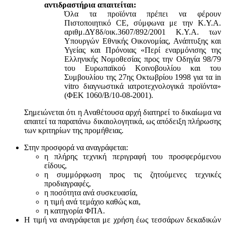
αντιδραστήρια απαιτείται:
Όλα τα προϊόντα πρέπει να φέρουν
Πιστοποιητικό CE, σύμφωνα με την Κ.Υ.Α.
αριθμ.ΔΥ8δ/οικ.3607/892/2001 Κ.Υ.Α. των
Υπουργών Εθνικής Οικονομίας, Ανάπτυξης και
Υγείας και Πρόνοιας «Περί εναρμόνισης της
Ελληνικής Νομοθεσίας προς την Οδηγία 98/79
του Ευρωπαϊκού Κοινοβουλίου και του
Συμβουλίου της 27ης Οκτωβρίου 1998 για τα in
vitro διαγνωστικά ιατροτεχνολογικά προϊόντα»
(ΦΕΚ 1060/Β/10-08-2001).
Σημειώνεται ότι η Αναθέτουσα αρχή διατηρεί το δικαίωμα να
απαιτεί τα παραπάνω δικαιολογητικά, ως απόδειξη πλήρωσης
των κριτηρίων της προμήθειας.
Στην προσφορά να αναγράφεται:
η πλήρης τεχνική περιγραφή του προσφερόμενου
είδους,
η συμμόρφωση προς τις ζητούμενες τεχνικές
προδιαγραφές,
η ποσότητα ανά συσκευασία,
η τιμή ανά τεμάχιο καθώς και,
η κατηγορία ΦΠΑ.
Η τιμή να αναγράφεται με χρήση έως τεσσάρων δεκαδικών