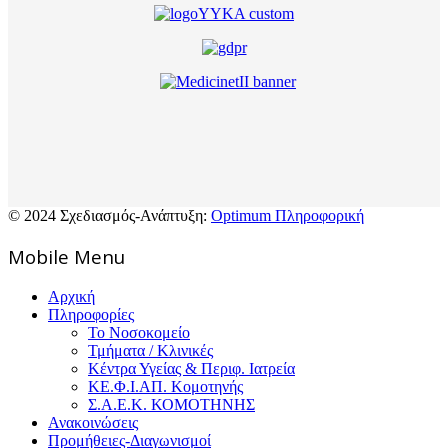
© 2024 Σχεδιασμός-Ανάπτυξη:
Optimum Πληροφορική
Mοbile Menu
Αρχική
Πληροφορίες
Το Νοσοκομείο
Τμήματα / Κλινικές
Κέντρα Υγείας & Περιφ. Ιατρεία
ΚΕ.Φ.Ι.ΑΠ. Κομοτηνής
Σ.Α.Ε.Κ. ΚΟΜΟΤΗΝΗΣ
Ανακοινώσεις
Προμήθειες-Διαγωνισμοί