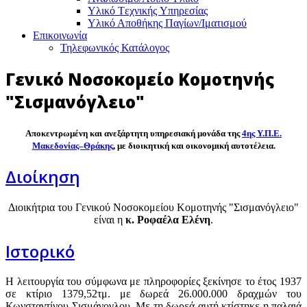
Υλικό Tεχνικής Yπηρεσίας
Υλικό Αποθήκης Παγίων/Ιματισμού
Επικοινωνία
Τηλεφωνικός Κατάλογος
Γενικό Νοσοκομείο Κομοτηνής
"Σισμανόγλειο"
Αποκεντρωμένη και ανεξάρτητη υπηρεσιακή μονάδα της
4ης Υ.Π.Ε.
Μακεδονίας–Θράκης
, με διοικητική και οικονομική αυτοτέλεια.
Διοίκηση
Διοικήτρια του Γενικού Νοσοκομείου Κομοτηνής "Σισμανόγλειο"
είναι η
κ. Ροφαέλα Ελένη
.
Ιστορικό
Η λειτουργία του σύμφωνα με πληροφορίες ξεκίνησε το έτος 1937
σε κτίριο 1379,52τμ. με δωρεά 26.000.000 δραχμών του
Κωνσταντίνου Σισμάνογλου. Με τη δωρεά αυτή κτίστηκε η παλαιά