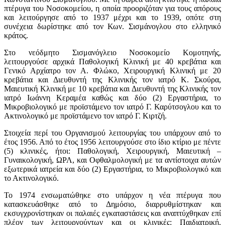
πτέρυγα του Νοσοκομείου, η οποία προοριζόταν για τους απόρους
και λειτούργησε από το 1937 μέχρι και το 1939, οπότε στη
συνέχεια δωρίστηκε από τον Κων. Σισμάνογλου στο ελληνικό
κράτος.
Στο νεόδμητο Σισμανόγλειο Νοσοκομείο Κομοτηνής,
λειτουργούσε αρχικά Παθολογική Κλινική με 40 κρεβάτια και
Γενικό Αρχίατρο τον Α. Φλώκο, Χειρουργική Κλινική με 20
κρεβάτια και Διευθυντή της Κλινικής τον ιατρό Κ. Σκούρα,
Μαιευτική Κλινική με 10 κρεβάτια και Διευθυντή της Κλινικής τον
ιατρό Ιωάννη Κεραμέα καθώς και δύο (2) Εργαστήρια, το
Μικροβιολογικό με προϊστάμενο τον ιατρό Γ. Καρύτσογλου και το
Ακτινολογικό με προϊστάμενο τον ιατρό Γ. Κιρτζή.
Στοιχεία περί του Οργανισμού λειτουργίας του υπάρχουν από το
έτος 1956. Από το έτος 1956 λειτουργούσε στο ίδιο κτίριο με πέντε
(5) κλινικές, ήτοι: Παθολογική, Χειρουργική, Μαιευτική –
Γυναικολογική, ΩΡΛ, και Οφθαλμολογική με τα αντίστοιχα αυτών
εξωτερικά ιατρεία και δύο (2) Εργαστήρια, το Μικροβιολογικό και
το Ακτινολογικό.
Το 1974 ενσωματώθηκε στο υπάρχον η νέα πτέρυγα που
κατασκευάσθηκε από το Δημόσιο, διαρρυθμίστηκαν και
εκσυγχρονίστηκαν οι παλαιές εγκαταστάσεις και αναπτύχθηκαν επί
πλέον των λειτουργούντων και οι κλινικές: Παιδιατρική,