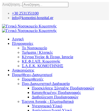
Αναζήτηση...
+30 2531351100
info@komotini-hospital.gr
Αρχική
Πληροφορίες
Το Νοσοκομείο
Τμήματα / Κλινικές
Κέντρα Υγείας & Περιφ. Ιατρεία
ΚΕ.Φ.Ι.ΑΠ. Κομοτηνής
Σ.Α.Ε.Κ. ΚΟΜΟΤΗΝΗΣ
Ανακοινώσεις
Προμήθειες-Διαγωνισμοί
Προμηθευτές
Προ-Διαγωνιστική Διαδικασία
Προσκλήσεις Σύνταξης Προδιαγραφών
Κατατεθειμένες Προδιαγραφές
Διαβούλευση Προδιαγραφών
Έρευνα Αγοράς - Εξωσυμβατικά
Υγειονομικό Υλικό
Αναλώσιμο/Λοιπό Υλικό