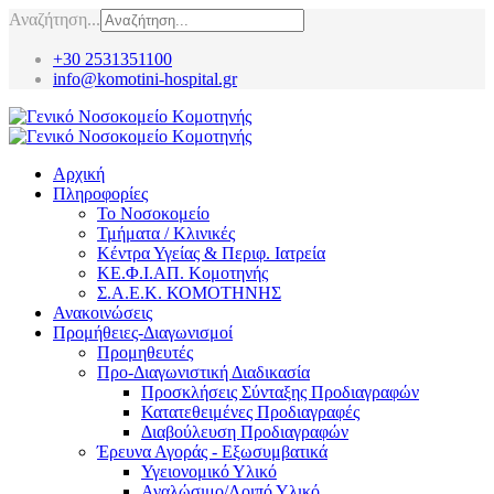
Αναζήτηση...
+30 2531351100
info@komotini-hospital.gr
Αρχική
Πληροφορίες
Το Νοσοκομείο
Τμήματα / Κλινικές
Κέντρα Υγείας & Περιφ. Ιατρεία
ΚΕ.Φ.Ι.ΑΠ. Κομοτηνής
Σ.Α.Ε.Κ. ΚΟΜΟΤΗΝΗΣ
Ανακοινώσεις
Προμήθειες-Διαγωνισμοί
Προμηθευτές
Προ-Διαγωνιστική Διαδικασία
Προσκλήσεις Σύνταξης Προδιαγραφών
Κατατεθειμένες Προδιαγραφές
Διαβούλευση Προδιαγραφών
Έρευνα Αγοράς - Εξωσυμβατικά
Υγειονομικό Υλικό
Αναλώσιμο/Λοιπό Υλικό