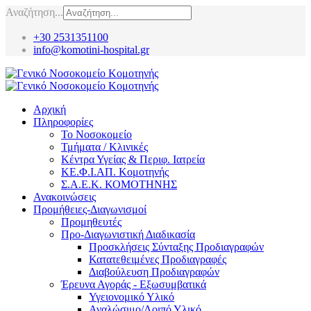
Αναζήτηση...
+30 2531351100
info@komotini-hospital.gr
Αρχική
Πληροφορίες
Το Νοσοκομείο
Τμήματα / Κλινικές
Κέντρα Υγείας & Περιφ. Ιατρεία
ΚΕ.Φ.Ι.ΑΠ. Κομοτηνής
Σ.Α.Ε.Κ. ΚΟΜΟΤΗΝΗΣ
Ανακοινώσεις
Προμήθειες-Διαγωνισμοί
Προμηθευτές
Προ-Διαγωνιστική Διαδικασία
Προσκλήσεις Σύνταξης Προδιαγραφών
Κατατεθειμένες Προδιαγραφές
Διαβούλευση Προδιαγραφών
Έρευνα Αγοράς - Εξωσυμβατικά
Υγειονομικό Υλικό
Αναλώσιμο/Λοιπό Υλικό