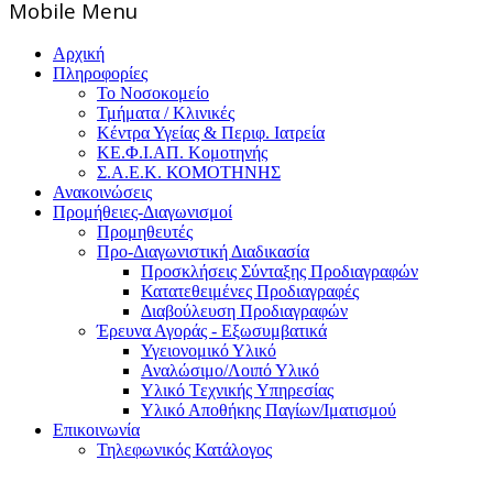
Mοbile Menu
Αρχική
Πληροφορίες
Το Νοσοκομείο
Τμήματα / Κλινικές
Κέντρα Υγείας & Περιφ. Ιατρεία
ΚΕ.Φ.Ι.ΑΠ. Κομοτηνής
Σ.Α.Ε.Κ. ΚΟΜΟΤΗΝΗΣ
Ανακοινώσεις
Προμήθειες-Διαγωνισμοί
Προμηθευτές
Προ-Διαγωνιστική Διαδικασία
Προσκλήσεις Σύνταξης Προδιαγραφών
Κατατεθειμένες Προδιαγραφές
Διαβούλευση Προδιαγραφών
Έρευνα Αγοράς - Εξωσυμβατικά
Υγειονομικό Υλικό
Αναλώσιμο/Λοιπό Υλικό
Υλικό Tεχνικής Yπηρεσίας
Υλικό Αποθήκης Παγίων/Ιματισμού
Επικοινωνία
Τηλεφωνικός Κατάλογος