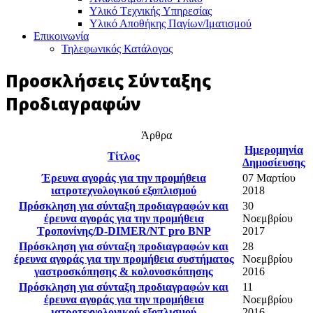
Υλικό Tεχνικής Yπηρεσίας
Υλικό Αποθήκης Παγίων/Ιματισμού
Επικοινωνία
Τηλεφωνικός Κατάλογος
Προσκλήσεις Σύνταξης
Προδιαγραφών
Άρθρα
Ημερομηνία
Τίτλος
Δημοσίευσης
Έρευνα αγοράς για την προμήθεια
07 Μαρτίου
ιατροτεχνολογικού εξοπλισμού
2018
Πρόσκληση για σύνταξη προδιαγραφών και
30
έρευνα αγοράς για την προμήθεια
Νοεμβρίου
Τροπονίνης/D-DIMER/NT pro BNP
2017
Πρόσκληση για σύνταξη προδιαγραφών και
28
έρευνα αγοράς για την προμήθεια συστήματος
Νοεμβρίου
γαστροσκόπησης & κολονοσκόπησης
2016
Πρόσκληση για σύνταξη προδιαγραφών και
11
έρευνα αγοράς για την προμήθεια
Νοεμβρίου
ιατροτεχνολογικού εξοπλισμού
2016