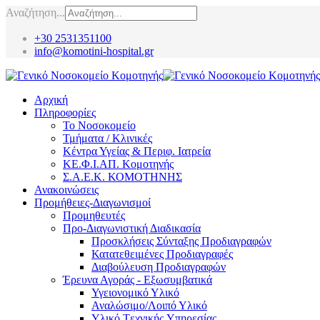
Αναζήτηση...
+30 2531351100
info@komotini-hospital.gr
Αρχική
Πληροφορίες
Το Νοσοκομείο
Τμήματα / Κλινικές
Κέντρα Υγείας & Περιφ. Ιατρεία
ΚΕ.Φ.Ι.ΑΠ. Κομοτηνής
Σ.Α.Ε.Κ. ΚΟΜΟΤΗΝΗΣ
Ανακοινώσεις
Προμήθειες-Διαγωνισμοί
Προμηθευτές
Προ-Διαγωνιστική Διαδικασία
Προσκλήσεις Σύνταξης Προδιαγραφών
Κατατεθειμένες Προδιαγραφές
Διαβούλευση Προδιαγραφών
Έρευνα Αγοράς - Εξωσυμβατικά
Υγειονομικό Υλικό
Αναλώσιμο/Λοιπό Υλικό
Υλικό Tεχνικής Yπηρεσίας