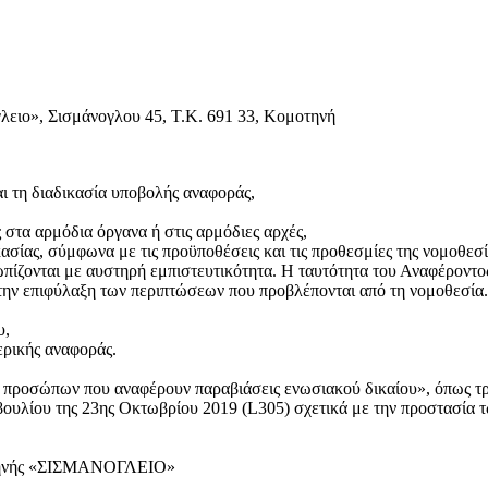
ειο», Σισμάνογλου 45, Τ.Κ. 691 33, Κομοτηνή
αι τη διαδικασία υποβολής αναφοράς,
ς στα αρμόδια όργανα ή στις αρμόδιες αρχές,
ασίας, σύμφωνα με τις προϋποθέσεις και τις προθεσμίες της νομοθεσί
ίζονται με αυστηρή εμπιστευτικότητα. Η ταυτότητα του Αναφέροντος
την επιφύλαξη των περιπτώσεων που προβλέπονται από τη νομοθεσία.
υ,
ερικής αναφοράς.
ίας προσώπων που αναφέρουν παραβιάσεις ενωσιακού δικαίου», όπως 
ουλίου της 23ης Οκτωβρίου 2019 (L305) σχετικά με την προστασία τ
μοτηνής «ΣΙΣΜΑΝΟΓΛΕΙΟ»