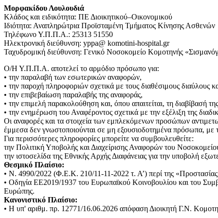
Μορφακίδου Λουλουδιά
Κλάδος και ειδικότητα: ΠΕ Διοικητικού–Οικονομικού
Ιδιότητα: Αναπληρώτρια Προϊσταμένη Τμήματος Κίνησης Ασθενών
Τηλέφωνο Υ.Π.Π.Α.: 25313 51550
Ηλεκτρονική διεύθυνση: yppa@ komotini-hospital.gr
Ταχυδρομική διεύθυνση: Γενικό Νοσοκομείο Κομοτηνής «Σισμανόγλ
Ο/Η Υ.Π.Π.Α. αποτελεί το αρμόδιο πρόσωπο για:
• την παραλαβή των εσωτερικών αναφορών,
• την παροχή πληροφοριών σχετικά με τους διαθέσιμους διαύλους κ
• την επιβεβαίωση παραλαβής της αναφοράς,
• την επιμελή παρακολούθηση και, όπου απαιτείται, τη διαβίβασή τη
• την ενημέρωση του Αναφέροντος σχετικά με την εξέλιξη της διαδικ
Οι αναφορές και τα στοιχεία των εμπλεκόμενων προσώπων αντιμετωπ
έμμεσα δεν γνωστοποιούνται σε μη εξουσιοδοτημένα πρόσωπα, με 
Για περισσότερες πληροφορίες μπορείτε να συμβουλευθείτε:
την Πολιτική Υποβολής και Διαχείρισης Αναφορών του Νοσοκομείο
την ιστοσελίδα της Εθνικής Αρχής Διαφάνειας για την υποβολή εξωτ
Θεσμικό Πλαίσιο:
• Ν. 4990/2022 (Φ.Ε.Κ. 210/11-11-2022 τ. Α’) περί της «Προστασ
• Οδηγία ΕΕ2019/1937 του Ευρωπαϊκού Κοινοβουλίου και του Συμβ
Ευρώπης.
Κανονιστικό Πλαίσιο:
• Η υπ' αριθμ. πρ. 12771/16.06.2026 απόφαση Διοικητή Γ.Ν. Κο