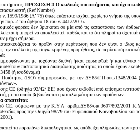
υ αιτήματος.
ΠΡΟΣΟΧΗ !! Ο κωδικός του αιτήματος και όχι ο κωδι
κατασκευαστή (Ref Number)
ν. 1599/1986 (Α' 75) όπως εκάστοτε ισχύει, χωρίς το γνήσιο της υπ
ην παρ. 2 του άρθρου 18 του ν. 4412/2016.
ομικός φορέας δεν βρίσκεται σε μία από τις καταστάσεις των άρθρω
κλείεται ή μπορεί να αποκλειστεί, καθώς και το ότι πληροί τα σχετικ
ουν μέχρι σήμερα.
ατασκευάζεται το προϊόν στην περίπτωση που δεν είναι ο ίδιος κ
του, την εκτέλεση της συγκεκριμένης προμήθειας, σε περίπτωση κατακ
ράς
υμμορφώνονται με ισχύοντα διεθνή ή/και ευρωπαϊκά ή/ και εθνικά 
 διαθέτουν πιστοποιητικά διασφάλισης ποιότητας τα οποία έχουν εκδο
13458 (ή ισοδύναμα)
ς Ποιότητος (ISO) συμμόρφωσης με την ΔΥ8δ/Γ.Π.οικ./1348/2004
ϊόντων».
ης CE (οδηγία 93/42/ ΕΕ) που έχουν εκδοθεί από επίσημα ινστιτού
, με τα οποία βεβαιώνεται η καταλληλότητα των προϊόντων.
α απαιτείται:
ικό CE, σύμφωνα με την Κ.Υ.Α. αριθμ.ΔΥ8δ/οικ.3607/892/2001 Κ.Υ
θεσίας προς την Οδηγία 98/79 του Ευρωπαϊκού Κοινοβουλίου και του
2001).
απαιτεί τα παραπάνω δικαιολογητικά, ως απόδειξη πλήρωσης των κριτ