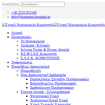
Αναζήτηση...
+30 2531351100
info@komotini-hospital.gr
Αρχική
Πληροφορίες
Το Νοσοκομείο
Τμήματα / Κλινικές
Κέντρα Υγείας & Περιφ. Ιατρεία
ΚΕ.Φ.Ι.ΑΠ. Κομοτηνής
Σ.Α.Ε.Κ. ΚΟΜΟΤΗΝΗΣ
Ανακοινώσεις
Προμήθειες-Διαγωνισμοί
Προμηθευτές
Προ-Διαγωνιστική Διαδικασία
Προσκλήσεις Σύνταξης Προδιαγραφών
Κατατεθειμένες Προδιαγραφές
Διαβούλευση Προδιαγραφών
Έρευνα Αγοράς - Εξωσυμβατικά
Υγειονομικό Υλικό
Αναλώσιμο/Λοιπό Υλικό
Υλικό Tεχνικής Yπηρεσίας