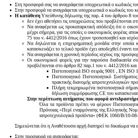
Στη προσφορά σας να αναγράφεται υποχρεωτικά ο κωδικός το
Στην προσφορά να αναγράφεται υποχρεωτικά ο κωδικός του 
Η κατάθεση
Υπεύθυνης δήλωσης της παρ. 4 του άρθρου 8 του 
δεν έχει αθετήσει τις υποχρεώσεις που προβλέπονται στ
Να αναφέρεται ως προκαταρκτική απόδειξη ότι ο οικον
μέχρι σήμερα, για τις οποίες ο οικονομικός φορέας απο
75 του ν. 4412/2016 όπως έχουν τροποποιηθεί και ισχύ
Να δηλώνεται η επιχειρηματική μονάδα στην οποία κ
κατασκευάζει το τελικό προϊόν έχει αποδεχθεί έναντι 
Να αναγράφεται η χρονική περίοδος ισχύος της προσφο
Οι οικονομικοί φορείς για την παρούσα διαδικασία σ
προβλέπονται στο άρθρο 82 παρ.1 του ν. 4412/2016 και
Πιστοποιητικά ISO σειράς 9001 , ΕΝ ISO 
Πιστοποιητικό Πιστοποιητικό Συστήματο
πρακτικής διανομής ιατροτεχνολογικών προ
Πλήρη τεκμηριωμένα πιστοποιητικά σήμανσ
δήλωση συμμόρφωσης CE του κατασκευαστή
Στην περίπτωση αιτήματος που αφορά αντιδραστήρι
Όλα τα προϊόντα πρέπει να φέρουν Πιστοποιητ
Πρόνοιας «Περί εναρμόνισης της Ελληνικής Νομο
ιατροτεχνολογικά προϊόντα» (ΦΕΚ 1060/Β/10-08-
Σημειώνεται ότι η Αναθέτουσα αρχή διατηρεί το δικαίωμα να 
Στην προσφορά να αναγράφεται: