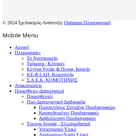
© 2024 Σχεδιασμός-Ανάπτυξη:
Optimum Πληροφορική
Mοbile Menu
Αρχική
Πληροφορίες
Το Νοσοκομείο
Τμήματα / Κλινικές
Κέντρα Υγείας & Περιφ. Ιατρεία
ΚΕ.Φ.Ι.ΑΠ. Κομοτηνής
Σ.Α.Ε.Κ. ΚΟΜΟΤΗΝΗΣ
Ανακοινώσεις
Προμήθειες-Διαγωνισμοί
Προμηθευτές
Προ-Διαγωνιστική Διαδικασία
Προσκλήσεις Σύνταξης Προδιαγραφών
Κατατεθειμένες Προδιαγραφές
Διαβούλευση Προδιαγραφών
Έρευνα Αγοράς - Εξωσυμβατικά
Υγειονομικό Υλικό
Αναλώσιμο/Λοιπό Υλικό