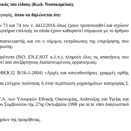
κός του είδους (Κωδ. Νοσοκομείου).
ογραφής,
όπου να δηλώνεται ότι:
ν 73 και 74 του ν. 4412/2016 όπως έχουν τροποποιηθεί και ισχύουν
ά κριτήρια επιλογής τα οποία έχουν καθοριστεί σύμφωνα με τo άρθροo
ατασκευαστής και oτι ο νόμιμος εκπρόσωπος της επιχείρησης που
ύρωσης.
πρότυπα (ISO, ΕΝ,ΕΛΟΤ κ.λ.π.), πληρούν όλες τις απαιτήσεις που
θεί από ανεξάρτητους διαπιστευμένους οργανισμούς:
 (ΦΕΚ32 Β/16-1-2004) «Αρχές και κατευθυντήριες γραμμές ορθής
τα ελέγχου ποιότητας ή στην περίπτωση μηχανημάτων κατηγορίας Ι,
.Α. των Υπουργών Εθνικής Οικονομίας, Ανάπτυξης και Υγείας και
 Συμβουλίου της 27ης Οκτωβρίου 1998 για τα in vitro διαγνωστικά
ηρίων της προμήθειας.