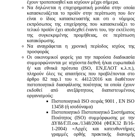
έχουν τροποποιηθεί και ισχύουν μέχρι σήμερα.
Να δηλώνεται η επιχειρηματική μονάδα στην οποία
κατασκευάζεται το προϊόν στην περίπτωση που δεν
είναι ο ίδιος κατασκευαστής και oτι ο νόμιμος
εκπρόσωπος της επιχείρησης που κατασκευάζει το
τελικό προϊόν έχει αποδεχθεί έναντι του, την εκτέλεση
της συγκεκριμένης προμήθειας, σε περίπτωση
κατακύρωσης.
Να αναγράφεται η χρονική περίοδος ισχύος της
προσφοράς
Οι οικονομικοί φορείς για την παρούσα διαδικασία
συμμορφώνονται με ισχύοντα διεθνή ή/και ευρωπαϊκά
ή/ και εθνικά πρότυπα (ISO, ΕΝ,ΕΛΟΤ κ.λ.π.),
πληρούν όλες τις απαιτήσεις που προβλέπονται στο
άρθρο 82 παρ.1 του ν. 4412/2016 και διαθέτουν
πιστοποιητικά διασφάλισης ποιότητας τα οποία έχουν
εκδοθεί από ανεξάρτητους διαπιστευμένους
οργανισμούς:
Πιστοποιητικά ISO σειράς 9001 , ΕΝ ISO
13458 (ή ισοδύναμα)
Πιστοποιητικό Πιστοποιητικό Συστήματος
Ποιότητος (ISO) συμμόρφωσης με την
ΔΥ8δ/Γ.Π.οικ./1348/2004 (ΦΕΚ32 Β/16-
1-2004) «Αρχές και κατευθυντήριες
γραμμές ορθής πρακτικής διανομής