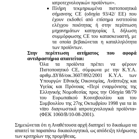
ιατροτεχνολογικών προϊόντων».
Πλήρη τεκμηριωμένα πιστοποιητικά
σήμανσης CE (οδηγία 93/42/ ΕΕ) που
έχουν εκδοθεί από επίσημα ινστιτούτα
ελέγχου ποιότητας ή στην περίπτωση
μηχανημάτων κατηγορίας Ι, δήλωση
συμμόρφωσης CE του κατασκευαστή, με
τα οποία βεβαιώνεται η καταλληλότητα
των προϊόντων.
Στην περίπτωση αιτήματος που αφορά
αντιδραστήρια απαιτείται:
Όλα τα προϊόντα πρέπει να φέρουν
Πιστοποιητικό CE, σύμφωνα με την Κ.Υ.Α.
αριθμ.ΔΥ8δ/οικ.3607/892/2001 Κ.Υ.Α. των
Υπουργών Εθνικής Οικονομίας, Ανάπτυξης και
Υγείας και Πρόνοιας «Περί εναρμόνισης της
Ελληνικής Νομοθεσίας προς την Οδηγία 98/79
του Ευρωπαϊκού Κοινοβουλίου και του
Συμβουλίου της 27ης Οκτωβρίου 1998 για τα in
vitro διαγνωστικά ιατροτεχνολογικά προϊόντα»
(ΦΕΚ 1060/Β/10-08-2001).
Σημειώνεται ότι η Αναθέτουσα αρχή διατηρεί το δικαίωμα να
απαιτεί τα παραπάνω δικαιολογητικά, ως απόδειξη πλήρωσης
των κριτηρίων της προμήθειας.