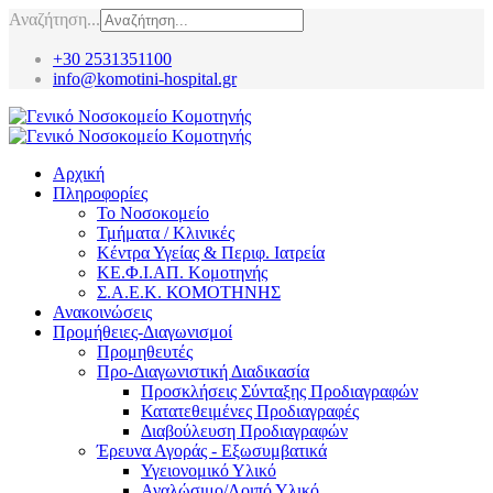
Αναζήτηση...
+30 2531351100
info@komotini-hospital.gr
Αρχική
Πληροφορίες
Το Νοσοκομείο
Τμήματα / Κλινικές
Κέντρα Υγείας & Περιφ. Ιατρεία
ΚΕ.Φ.Ι.ΑΠ. Κομοτηνής
Σ.Α.Ε.Κ. ΚΟΜΟΤΗΝΗΣ
Ανακοινώσεις
Προμήθειες-Διαγωνισμοί
Προμηθευτές
Προ-Διαγωνιστική Διαδικασία
Προσκλήσεις Σύνταξης Προδιαγραφών
Κατατεθειμένες Προδιαγραφές
Διαβούλευση Προδιαγραφών
Έρευνα Αγοράς - Εξωσυμβατικά
Υγειονομικό Υλικό
Αναλώσιμο/Λοιπό Υλικό