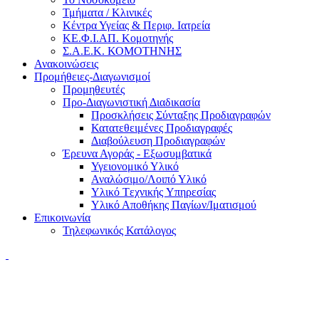
Τμήματα / Κλινικές
Κέντρα Υγείας & Περιφ. Ιατρεία
ΚΕ.Φ.Ι.ΑΠ. Κομοτηνής
Σ.Α.Ε.Κ. ΚΟΜΟΤΗΝΗΣ
Ανακοινώσεις
Προμήθειες-Διαγωνισμοί
Προμηθευτές
Προ-Διαγωνιστική Διαδικασία
Προσκλήσεις Σύνταξης Προδιαγραφών
Κατατεθειμένες Προδιαγραφές
Διαβούλευση Προδιαγραφών
Έρευνα Αγοράς - Εξωσυμβατικά
Υγειονομικό Υλικό
Αναλώσιμο/Λοιπό Υλικό
Υλικό Tεχνικής Yπηρεσίας
Υλικό Αποθήκης Παγίων/Ιματισμού
Επικοινωνία
Τηλεφωνικός Κατάλογος