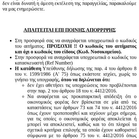
δεν είναι δυνατή η άμεση εκτέλεση της παραγγελίας, παρακαλούμε
να μας ενημερώσετε.
ΑΠΑΙΤΕΙΤΑΙ ΕΠΙ ΠΟΙΝΗΣ ΑΠΟΡΡΙΨΗΣ
Στη προσφορά σας να αναγράφεται υποχρεωτικά ο κωδικός
του αιτήματος.
ΠΡΟΣΟΧΗ !! Ο κωδικός του αιτήματος
και όχι ο κωδικός του είδους (Κωδ. Νοσοκομείου).
Στην προσφορά να αναγράφεται υποχρεωτικά ο κωδικός του
κατασκευαστή (Ref Number)
Η κατάθεση
Υπεύθυνης δήλωσης της παρ. 4 του άρθρου 8
του ν. 1599/1986 (Α' 75) όπως εκάστοτε ισχύει, χωρίς το
γνήσιο της υπογραφής,
όπου να δηλώνεται ότι:
δεν έχει αθετήσει τις υποχρεώσεις που προβλέπονται
στην παρ. 2 του άρθρου 18 του ν. 4412/2016.
Να αναφέρεται ως προκαταρκτική απόδειξη ότι ο
οικονομικός φορέας δεν βρίσκεται σε μία από τις
καταστάσεις των άρθρων 73 και 74 του ν. 4412/2016
όπως έχουν τροποποιηθεί και ισχύουν μέχρι σήμερα,
για τις οποίες ο οικονομικός φορέας αποκλείεται ή
μπορεί να αποκλειστεί, καθώς και το ότι πληροί τα
σχετικά κριτήρια επιλογής τα οποία έχουν καθοριστεί
σύμφωνα με τo άρθροo 75 του ν. 4412/2016 όπως