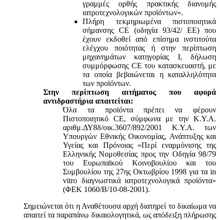
γραμμές ορθής πρακτικής διανομής
ιατροτεχνολογικών προϊόντων».
Πλήρη τεκμηριωμένα πιστοποιητικά
σήμανσης CE (οδηγία 93/42/ ΕΕ) που
έχουν εκδοθεί από επίσημα ινστιτούτα
ελέγχου ποιότητας ή στην περίπτωση
μηχανημάτων κατηγορίας Ι, δήλωση
συμμόρφωσης CE του κατασκευαστή, με
τα οποία βεβαιώνεται η καταλληλότητα
των προϊόντων.
Στην περίπτωση αιτήματος που αφορά
αντιδραστήρια απαιτείται:
Όλα τα προϊόντα πρέπει να φέρουν
Πιστοποιητικό CE, σύμφωνα με την Κ.Υ.Α.
αριθμ.ΔΥ8δ/οικ.3607/892/2001 Κ.Υ.Α. των
Υπουργών Εθνικής Οικονομίας, Ανάπτυξης και
Υγείας και Πρόνοιας «Περί εναρμόνισης της
Ελληνικής Νομοθεσίας προς την Οδηγία 98/79
του Ευρωπαϊκού Κοινοβουλίου και του
Συμβουλίου της 27ης Οκτωβρίου 1998 για τα in
vitro διαγνωστικά ιατροτεχνολογικά προϊόντα»
(ΦΕΚ 1060/Β/10-08-2001).
Σημειώνεται ότι η Αναθέτουσα αρχή διατηρεί το δικαίωμα να
απαιτεί τα παραπάνω δικαιολογητικά, ως απόδειξη πλήρωσης