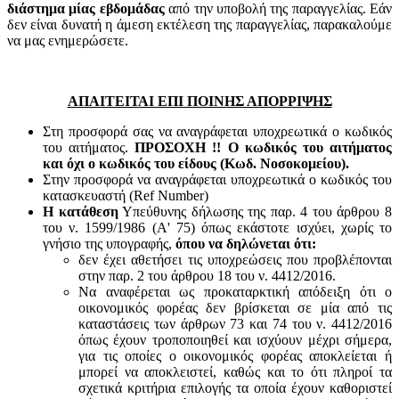
διάστημα μίας εβδομάδας
από την υποβολή της παραγγελίας. Εάν
δεν είναι δυνατή η άμεση εκτέλεση της παραγγελίας, παρακαλούμε
να μας ενημερώσετε.
ΑΠΑΙΤΕΙΤΑΙ ΕΠΙ ΠΟΙΝΗΣ ΑΠΟΡΡΙΨΗΣ
Στη προσφορά σας να αναγράφεται υποχρεωτικά ο κωδικός
του αιτήματος.
ΠΡΟΣΟΧΗ !! Ο κωδικός του αιτήματος
και όχι ο κωδικός του είδους (Κωδ. Νοσοκομείου).
Στην προσφορά να αναγράφεται υποχρεωτικά ο κωδικός του
κατασκευαστή (Ref Number)
Η κατάθεση
Υπεύθυνης δήλωσης της παρ. 4 του άρθρου 8
του ν. 1599/1986 (Α' 75) όπως εκάστοτε ισχύει, χωρίς το
γνήσιο της υπογραφής,
όπου να δηλώνεται ότι:
δεν έχει αθετήσει τις υποχρεώσεις που προβλέπονται
στην παρ. 2 του άρθρου 18 του ν. 4412/2016.
Να αναφέρεται ως προκαταρκτική απόδειξη ότι ο
οικονομικός φορέας δεν βρίσκεται σε μία από τις
καταστάσεις των άρθρων 73 και 74 του ν. 4412/2016
όπως έχουν τροποποιηθεί και ισχύουν μέχρι σήμερα,
για τις οποίες ο οικονομικός φορέας αποκλείεται ή
μπορεί να αποκλειστεί, καθώς και το ότι πληροί τα
σχετικά κριτήρια επιλογής τα οποία έχουν καθοριστεί