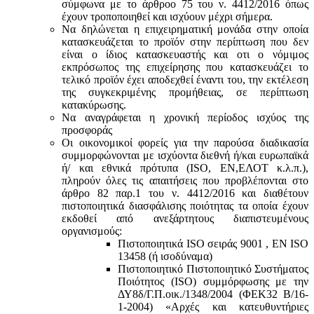
σύμφωνα με τo άρθροo 75 του ν. 4412/2016 όπως
έχουν τροποποιηθεί και ισχύουν μέχρι σήμερα.
Να δηλώνεται η επιχειρηματική μονάδα στην οποία
κατασκευάζεται το προϊόν στην περίπτωση που δεν
είναι ο ίδιος κατασκευαστής και oτι ο νόμιμος
εκπρόσωπος της επιχείρησης που κατασκευάζει το
τελικό προϊόν έχει αποδεχθεί έναντι του, την εκτέλεση
της συγκεκριμένης προμήθειας, σε περίπτωση
κατακύρωσης.
Να αναγράφεται η χρονική περίοδος ισχύος της
προσφοράς
Οι οικονομικοί φορείς για την παρούσα διαδικασία
συμμορφώνονται με ισχύοντα διεθνή ή/και ευρωπαϊκά
ή/ και εθνικά πρότυπα (ISO, ΕΝ,ΕΛΟΤ κ.λ.π.),
πληρούν όλες τις απαιτήσεις που προβλέπονται στο
άρθρο 82 παρ.1 του ν. 4412/2016 και διαθέτουν
πιστοποιητικά διασφάλισης ποιότητας τα οποία έχουν
εκδοθεί από ανεξάρτητους διαπιστευμένους
οργανισμούς:
Πιστοποιητικά ISO σειράς 9001 , ΕΝ ISO
13458 (ή ισοδύναμα)
Πιστοποιητικό Πιστοποιητικό Συστήματος
Ποιότητος (ISO) συμμόρφωσης με την
ΔΥ8δ/Γ.Π.οικ./1348/2004 (ΦΕΚ32 Β/16-
1-2004) «Αρχές και κατευθυντήριες