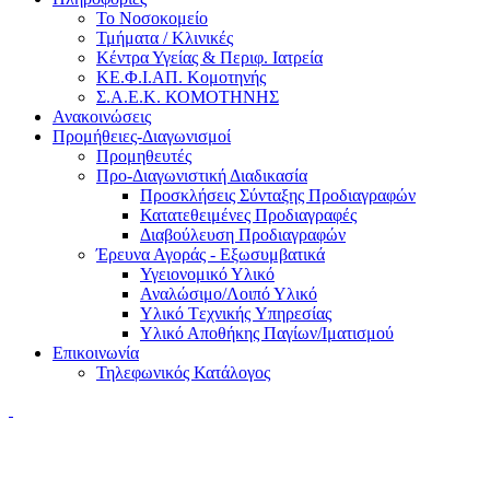
Το Νοσοκομείο
Τμήματα / Κλινικές
Κέντρα Υγείας & Περιφ. Ιατρεία
ΚΕ.Φ.Ι.ΑΠ. Κομοτηνής
Σ.Α.Ε.Κ. ΚΟΜΟΤΗΝΗΣ
Ανακοινώσεις
Προμήθειες-Διαγωνισμοί
Προμηθευτές
Προ-Διαγωνιστική Διαδικασία
Προσκλήσεις Σύνταξης Προδιαγραφών
Κατατεθειμένες Προδιαγραφές
Διαβούλευση Προδιαγραφών
Έρευνα Αγοράς - Εξωσυμβατικά
Υγειονομικό Υλικό
Αναλώσιμο/Λοιπό Υλικό
Υλικό Tεχνικής Yπηρεσίας
Υλικό Αποθήκης Παγίων/Ιματισμού
Επικοινωνία
Τηλεφωνικός Κατάλογος