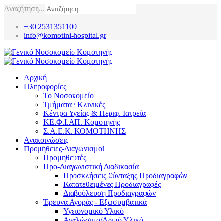
Αναζήτηση...
+30 2531351100
info@komotini-hospital.gr
Αρχική
Πληροφορίες
Το Νοσοκομείο
Τμήματα / Κλινικές
Κέντρα Υγείας & Περιφ. Ιατρεία
ΚΕ.Φ.Ι.ΑΠ. Κομοτηνής
Σ.Α.Ε.Κ. ΚΟΜΟΤΗΝΗΣ
Ανακοινώσεις
Προμήθειες-Διαγωνισμοί
Προμηθευτές
Προ-Διαγωνιστική Διαδικασία
Προσκλήσεις Σύνταξης Προδιαγραφών
Κατατεθειμένες Προδιαγραφές
Διαβούλευση Προδιαγραφών
Έρευνα Αγοράς - Εξωσυμβατικά
Υγειονομικό Υλικό
Αναλώσιμο/Λοιπό Υλικό