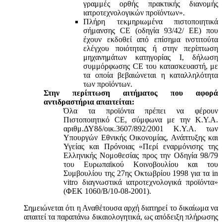
γραμμές ορθής πρακτικής διανομής
ιατροτεχνολογικών προϊόντων».
Πλήρη τεκμηριωμένα πιστοποιητικά
σήμανσης CE (οδηγία 93/42/ ΕΕ) που
έχουν εκδοθεί από επίσημα ινστιτούτα
ελέγχου ποιότητας ή στην περίπτωση
μηχανημάτων κατηγορίας Ι, δήλωση
συμμόρφωσης CE του κατασκευαστή, με
τα οποία βεβαιώνεται η καταλληλότητα
των προϊόντων.
Στην περίπτωση αιτήματος που αφορά
αντιδραστήρια απαιτείται:
Όλα τα προϊόντα πρέπει να φέρουν
Πιστοποιητικό CE, σύμφωνα με την Κ.Υ.Α.
αριθμ.ΔΥ8δ/οικ.3607/892/2001 Κ.Υ.Α. των
Υπουργών Εθνικής Οικονομίας, Ανάπτυξης και
Υγείας και Πρόνοιας «Περί εναρμόνισης της
Ελληνικής Νομοθεσίας προς την Οδηγία 98/79
του Ευρωπαϊκού Κοινοβουλίου και του
Συμβουλίου της 27ης Οκτωβρίου 1998 για τα in
vitro διαγνωστικά ιατροτεχνολογικά προϊόντα»
(ΦΕΚ 1060/Β/10-08-2001).
Σημειώνεται ότι η Αναθέτουσα αρχή διατηρεί το δικαίωμα να
απαιτεί τα παραπάνω δικαιολογητικά, ως απόδειξη πλήρωσης