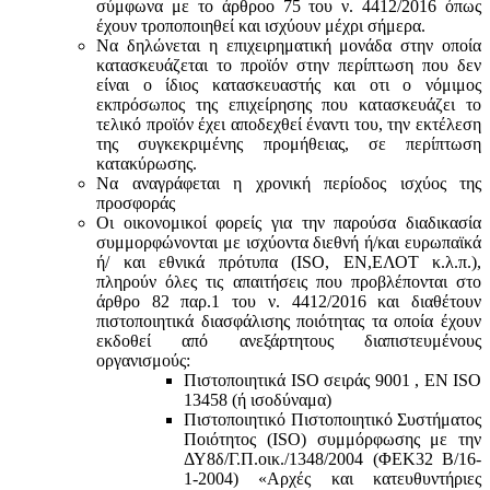
σύμφωνα με τo άρθροo 75 του ν. 4412/2016 όπως
έχουν τροποποιηθεί και ισχύουν μέχρι σήμερα.
Να δηλώνεται η επιχειρηματική μονάδα στην οποία
κατασκευάζεται το προϊόν στην περίπτωση που δεν
είναι ο ίδιος κατασκευαστής και oτι ο νόμιμος
εκπρόσωπος της επιχείρησης που κατασκευάζει το
τελικό προϊόν έχει αποδεχθεί έναντι του, την εκτέλεση
της συγκεκριμένης προμήθειας, σε περίπτωση
κατακύρωσης.
Να αναγράφεται η χρονική περίοδος ισχύος της
προσφοράς
Οι οικονομικοί φορείς για την παρούσα διαδικασία
συμμορφώνονται με ισχύοντα διεθνή ή/και ευρωπαϊκά
ή/ και εθνικά πρότυπα (ISO, ΕΝ,ΕΛΟΤ κ.λ.π.),
πληρούν όλες τις απαιτήσεις που προβλέπονται στο
άρθρο 82 παρ.1 του ν. 4412/2016 και διαθέτουν
πιστοποιητικά διασφάλισης ποιότητας τα οποία έχουν
εκδοθεί από ανεξάρτητους διαπιστευμένους
οργανισμούς:
Πιστοποιητικά ISO σειράς 9001 , ΕΝ ISO
13458 (ή ισοδύναμα)
Πιστοποιητικό Πιστοποιητικό Συστήματος
Ποιότητος (ISO) συμμόρφωσης με την
ΔΥ8δ/Γ.Π.οικ./1348/2004 (ΦΕΚ32 Β/16-
1-2004) «Αρχές και κατευθυντήριες