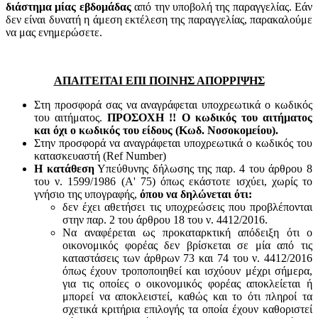
διάστημα μίας εβδομάδας
από την υποβολή της παραγγελίας. Εάν
δεν είναι δυνατή η άμεση εκτέλεση της παραγγελίας, παρακαλούμε
να μας ενημερώσετε.
ΑΠΑΙΤΕΙΤΑΙ ΕΠΙ ΠΟΙΝΗΣ ΑΠΟΡΡΙΨΗΣ
Στη προσφορά σας να αναγράφεται υποχρεωτικά ο κωδικός
του αιτήματος.
ΠΡΟΣΟΧΗ !! Ο κωδικός του αιτήματος
και όχι ο κωδικός του είδους (Κωδ. Νοσοκομείου).
Στην προσφορά να αναγράφεται υποχρεωτικά ο κωδικός του
κατασκευαστή (Ref Number)
Η κατάθεση
Υπεύθυνης δήλωσης της παρ. 4 του άρθρου 8
του ν. 1599/1986 (Α' 75) όπως εκάστοτε ισχύει, χωρίς το
γνήσιο της υπογραφής,
όπου να δηλώνεται ότι:
δεν έχει αθετήσει τις υποχρεώσεις που προβλέπονται
στην παρ. 2 του άρθρου 18 του ν. 4412/2016.
Να αναφέρεται ως προκαταρκτική απόδειξη ότι ο
οικονομικός φορέας δεν βρίσκεται σε μία από τις
καταστάσεις των άρθρων 73 και 74 του ν. 4412/2016
όπως έχουν τροποποιηθεί και ισχύουν μέχρι σήμερα,
για τις οποίες ο οικονομικός φορέας αποκλείεται ή
μπορεί να αποκλειστεί, καθώς και το ότι πληροί τα
σχετικά κριτήρια επιλογής τα οποία έχουν καθοριστεί