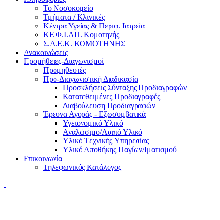
Το Νοσοκομείο
Τμήματα / Κλινικές
Κέντρα Υγείας & Περιφ. Ιατρεία
ΚΕ.Φ.Ι.ΑΠ. Κομοτηνής
Σ.Α.Ε.Κ. ΚΟΜΟΤΗΝΗΣ
Ανακοινώσεις
Προμήθειες-Διαγωνισμοί
Προμηθευτές
Προ-Διαγωνιστική Διαδικασία
Προσκλήσεις Σύνταξης Προδιαγραφών
Κατατεθειμένες Προδιαγραφές
Διαβούλευση Προδιαγραφών
Έρευνα Αγοράς - Εξωσυμβατικά
Υγειονομικό Υλικό
Αναλώσιμο/Λοιπό Υλικό
Υλικό Tεχνικής Yπηρεσίας
Υλικό Αποθήκης Παγίων/Ιματισμού
Επικοινωνία
Τηλεφωνικός Κατάλογος