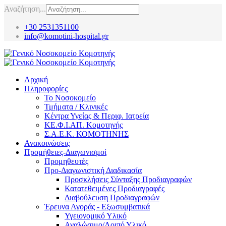
Αναζήτηση...
+30 2531351100
info@komotini-hospital.gr
Αρχική
Πληροφορίες
Το Νοσοκομείο
Τμήματα / Κλινικές
Κέντρα Υγείας & Περιφ. Ιατρεία
ΚΕ.Φ.Ι.ΑΠ. Κομοτηνής
Σ.Α.Ε.Κ. ΚΟΜΟΤΗΝΗΣ
Ανακοινώσεις
Προμήθειες-Διαγωνισμοί
Προμηθευτές
Προ-Διαγωνιστική Διαδικασία
Προσκλήσεις Σύνταξης Προδιαγραφών
Κατατεθειμένες Προδιαγραφές
Διαβούλευση Προδιαγραφών
Έρευνα Αγοράς - Εξωσυμβατικά
Υγειονομικό Υλικό
Αναλώσιμο/Λοιπό Υλικό