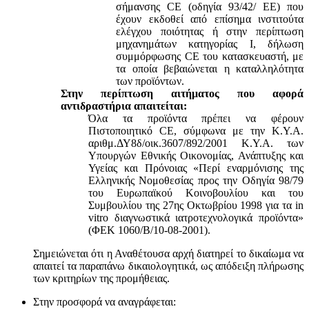
σήμανσης CE (οδηγία 93/42/ ΕΕ) που
έχουν εκδοθεί από επίσημα ινστιτούτα
ελέγχου ποιότητας ή στην περίπτωση
μηχανημάτων κατηγορίας Ι, δήλωση
συμμόρφωσης CE του κατασκευαστή, με
τα οποία βεβαιώνεται η καταλληλότητα
των προϊόντων.
Στην περίπτωση αιτήματος που αφορά
αντιδραστήρια απαιτείται:
Όλα τα προϊόντα πρέπει να φέρουν
Πιστοποιητικό CE, σύμφωνα με την Κ.Υ.Α.
αριθμ.ΔΥ8δ/οικ.3607/892/2001 Κ.Υ.Α. των
Υπουργών Εθνικής Οικονομίας, Ανάπτυξης και
Υγείας και Πρόνοιας «Περί εναρμόνισης της
Ελληνικής Νομοθεσίας προς την Οδηγία 98/79
του Ευρωπαϊκού Κοινοβουλίου και του
Συμβουλίου της 27ης Οκτωβρίου 1998 για τα in
vitro διαγνωστικά ιατροτεχνολογικά προϊόντα»
(ΦΕΚ 1060/Β/10-08-2001).
Σημειώνεται ότι η Αναθέτουσα αρχή διατηρεί το δικαίωμα να
απαιτεί τα παραπάνω δικαιολογητικά, ως απόδειξη πλήρωσης
των κριτηρίων της προμήθειας.
Στην προσφορά να αναγράφεται: