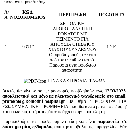
υπεύθυνη δήλωσή σας.
Α/
ΚΩΔ.
ΠΕΡΙΓΡΑΦΗ
ΠΟΣΟΤΗΤΑ
Α
ΝΟΣΟΚΟΜΕΙΟΥ
ΣΕΤ ΟΛΙΚΗ
ΑΡΘΡΟΠΛΑΣΤΙΚΗ
ΓΟΝΑΤΟΣ ΜΕ
ΤΣΙΜΕΝΤΟ ΓΙΑ
ΑΠΟΥΣΙΑ ΟΠΙΣΘΙΟΥ
1
93717
1 ΣΕΤ
ΧΙΑΣΤΟΥΣΥΝΔΕΣΜΟΥ
Οι προδιαγραφές τίθενται
από τον υπεύθυνο ιατρό.
Παρουσία αντιπροσώπου
απαραίτητη.
ΠΙΝΑΚΑΣ ΠΡΟΔΙΑΓΡΑΦΩΝ
Δεκτές θα γίνουν όσες προσφορές υποβληθούν έως
13/03/2025
αποκλειστικά και μόνο με ηλεκτρονικό ταχυδρομείο στο email:
protokolo@komotini-hospital.gr
με θέμα "ΠΡΟΣΦΟΡΑ ΓΙΑ
ΕΞΩΣΥΜΒΑΤΙΚΗ ΠΡΟΜΗΘΕΙΑ" και θα αναφέρεται το είδος ή/
και ο κωδικός αιτήματος όταν υπάρχει στην πρόσκληση.
Παρακαλούμε τα προσφερόμενα είδη να είναι
παραδοτέα σε
διάστημα μίας εβδομάδας
από την υποβολή της παραγγελίας. Εάν