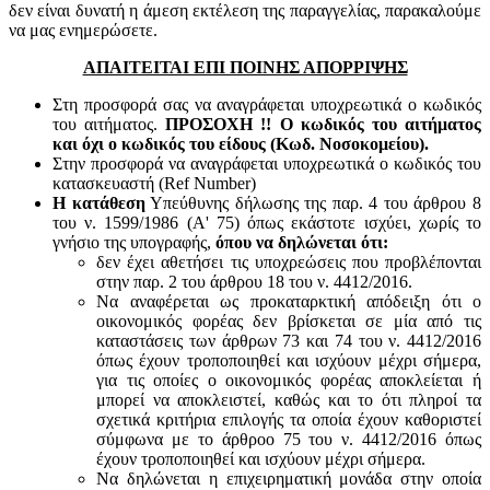
δεν είναι δυνατή η άμεση εκτέλεση της παραγγελίας, παρακαλούμε
να μας ενημερώσετε.
ΑΠΑΙΤΕΙΤΑΙ ΕΠΙ ΠΟΙΝΗΣ ΑΠΟΡΡΙΨΗΣ
Στη προσφορά σας να αναγράφεται υποχρεωτικά ο κωδικός
του αιτήματος.
ΠΡΟΣΟΧΗ !! Ο κωδικός του αιτήματος
και όχι ο κωδικός του είδους (Κωδ. Νοσοκομείου).
Στην προσφορά να αναγράφεται υποχρεωτικά ο κωδικός του
κατασκευαστή (Ref Number)
Η κατάθεση
Υπεύθυνης δήλωσης της παρ. 4 του άρθρου 8
του ν. 1599/1986 (Α' 75) όπως εκάστοτε ισχύει, χωρίς το
γνήσιο της υπογραφής,
όπου να δηλώνεται ότι:
δεν έχει αθετήσει τις υποχρεώσεις που προβλέπονται
στην παρ. 2 του άρθρου 18 του ν. 4412/2016.
Να αναφέρεται ως προκαταρκτική απόδειξη ότι ο
οικονομικός φορέας δεν βρίσκεται σε μία από τις
καταστάσεις των άρθρων 73 και 74 του ν. 4412/2016
όπως έχουν τροποποιηθεί και ισχύουν μέχρι σήμερα,
για τις οποίες ο οικονομικός φορέας αποκλείεται ή
μπορεί να αποκλειστεί, καθώς και το ότι πληροί τα
σχετικά κριτήρια επιλογής τα οποία έχουν καθοριστεί
σύμφωνα με τo άρθροo 75 του ν. 4412/2016 όπως
έχουν τροποποιηθεί και ισχύουν μέχρι σήμερα.
Να δηλώνεται η επιχειρηματική μονάδα στην οποία