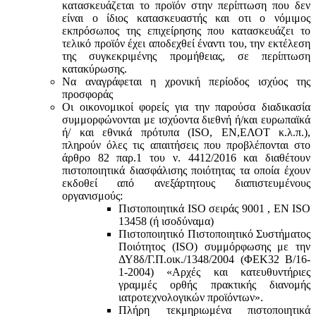
κατασκευάζεται το προϊόν στην περίπτωση που δεν
είναι ο ίδιος κατασκευαστής και oτι ο νόμιμος
εκπρόσωπος της επιχείρησης που κατασκευάζει το
τελικό προϊόν έχει αποδεχθεί έναντι του, την εκτέλεση
της συγκεκριμένης προμήθειας, σε περίπτωση
κατακύρωσης.
Να αναγράφεται η χρονική περίοδος ισχύος της
προσφοράς
Οι οικονομικοί φορείς για την παρούσα διαδικασία
συμμορφώνονται με ισχύοντα διεθνή ή/και ευρωπαϊκά
ή/ και εθνικά πρότυπα (ISO, ΕΝ,ΕΛΟΤ κ.λ.π.),
πληρούν όλες τις απαιτήσεις που προβλέπονται στο
άρθρο 82 παρ.1 του ν. 4412/2016 και διαθέτουν
πιστοποιητικά διασφάλισης ποιότητας τα οποία έχουν
εκδοθεί από ανεξάρτητους διαπιστευμένους
οργανισμούς:
Πιστοποιητικά ISO σειράς 9001 , ΕΝ ISO
13458 (ή ισοδύναμα)
Πιστοποιητικό Πιστοποιητικό Συστήματος
Ποιότητος (ISO) συμμόρφωσης με την
ΔΥ8δ/Γ.Π.οικ./1348/2004 (ΦΕΚ32 Β/16-
1-2004) «Αρχές και κατευθυντήριες
γραμμές ορθής πρακτικής διανομής
ιατροτεχνολογικών προϊόντων».
Πλήρη τεκμηριωμένα πιστοποιητικά