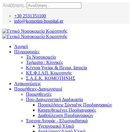
Αναζήτηση...
+30 2531351100
info@komotini-hospital.gr
Αρχική
Πληροφορίες
Το Νοσοκομείο
Τμήματα / Κλινικές
Κέντρα Υγείας & Περιφ. Ιατρεία
ΚΕ.Φ.Ι.ΑΠ. Κομοτηνής
Σ.Α.Ε.Κ. ΚΟΜΟΤΗΝΗΣ
Ανακοινώσεις
Προμήθειες-Διαγωνισμοί
Προμηθευτές
Προ-Διαγωνιστική Διαδικασία
Προσκλήσεις Σύνταξης Προδιαγραφών
Κατατεθειμένες Προδιαγραφές
Διαβούλευση Προδιαγραφών
Έρευνα Αγοράς - Εξωσυμβατικά
Υγειονομικό Υλικό
Αναλώσιμο/Λοιπό Υλικό