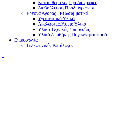
Κατατεθειμένες Προδιαγραφές
Διαβούλευση Προδιαγραφών
Έρευνα Αγοράς - Εξωσυμβατικά
Υγειονομικό Υλικό
Αναλώσιμο/Λοιπό Υλικό
Υλικό Tεχνικής Yπηρεσίας
Υλικό Αποθήκης Παγίων/Ιματισμού
Επικοινωνία
Τηλεφωνικός Κατάλογος