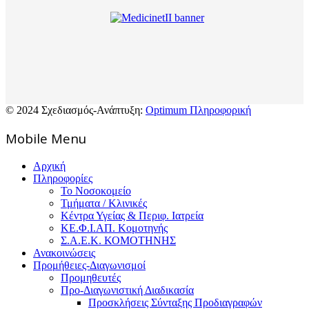
© 2024 Σχεδιασμός-Ανάπτυξη:
Optimum Πληροφορική
Mοbile Menu
Αρχική
Πληροφορίες
Το Νοσοκομείο
Τμήματα / Κλινικές
Κέντρα Υγείας & Περιφ. Ιατρεία
ΚΕ.Φ.Ι.ΑΠ. Κομοτηνής
Σ.Α.Ε.Κ. ΚΟΜΟΤΗΝΗΣ
Ανακοινώσεις
Προμήθειες-Διαγωνισμοί
Προμηθευτές
Προ-Διαγωνιστική Διαδικασία
Προσκλήσεις Σύνταξης Προδιαγραφών