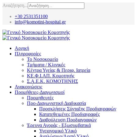
Αναζήτηση...
+30 2531351100
info@komotini-hospital.gr
Αρχική
Πληροφορίες
Το Νοσοκομείο
Τμήματα / Κλινικές
Κέντρα Υγείας & Περιφ. Ιατρεία
ΚΕ.Φ.Ι.ΑΠ. Κομοτηνής
Σ.Α.Ε.Κ. ΚΟΜΟΤΗΝΗΣ
Ανακοινώσεις
Προμήθειες-Διαγωνισμοί
Προμηθευτές
Προ-Διαγωνιστική Διαδικασία
Προσκλήσεις Σύνταξης Προδιαγραφών
Κατατεθειμένες Προδιαγραφές
Διαβούλευση Προδιαγραφών
Έρευνα Αγοράς - Εξωσυμβατικά
Υγειονομικό Υλικό
Αναλώσιμο/Λοιπό Υλικό