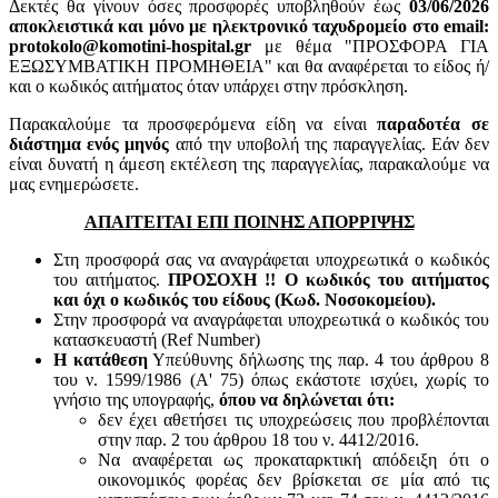
Δεκτές θα γίνουν όσες προσφορές υποβληθούν έως
03/06/2026
αποκλειστικά και μόνο με ηλεκτρονικό ταχυδρομείο στο email:
protokolo@komotini-hospital.gr
με θέμα "ΠΡΟΣΦΟΡΑ ΓΙΑ
ΕΞΩΣΥΜΒΑΤΙΚΗ ΠΡΟΜΗΘΕΙΑ" και θα αναφέρεται το είδος ή/
και ο κωδικός αιτήματος όταν υπάρχει στην πρόσκληση.
Παρακαλούμε τα προσφερόμενα είδη να είναι
παραδοτέα σε
διάστημα ενός μηνός
από την υποβολή της παραγγελίας. Εάν δεν
είναι δυνατή η άμεση εκτέλεση της παραγγελίας, παρακαλούμε να
μας ενημερώσετε.
ΑΠΑΙΤΕΙΤΑΙ ΕΠΙ ΠΟΙΝΗΣ ΑΠΟΡΡΙΨΗΣ
Στη προσφορά σας να αναγράφεται υποχρεωτικά ο κωδικός
του αιτήματος.
ΠΡΟΣΟΧΗ !! Ο κωδικός του αιτήματος
και όχι ο κωδικός του είδους (Κωδ. Νοσοκομείου).
Στην προσφορά να αναγράφεται υποχρεωτικά ο κωδικός του
κατασκευαστή (Ref Number)
Η κατάθεση
Υπεύθυνης δήλωσης της παρ. 4 του άρθρου 8
του ν. 1599/1986 (Α' 75) όπως εκάστοτε ισχύει, χωρίς το
γνήσιο της υπογραφής,
όπου να δηλώνεται ότι:
δεν έχει αθετήσει τις υποχρεώσεις που προβλέπονται
στην παρ. 2 του άρθρου 18 του ν. 4412/2016.
Να αναφέρεται ως προκαταρκτική απόδειξη ότι ο
οικονομικός φορέας δεν βρίσκεται σε μία από τις