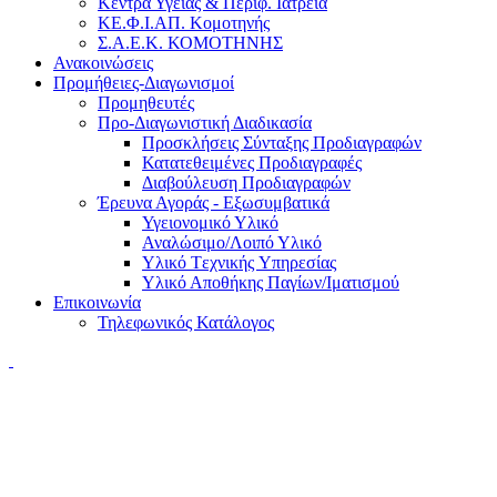
Κέντρα Υγείας & Περιφ. Ιατρεία
ΚΕ.Φ.Ι.ΑΠ. Κομοτηνής
Σ.Α.Ε.Κ. ΚΟΜΟΤΗΝΗΣ
Ανακοινώσεις
Προμήθειες-Διαγωνισμοί
Προμηθευτές
Προ-Διαγωνιστική Διαδικασία
Προσκλήσεις Σύνταξης Προδιαγραφών
Κατατεθειμένες Προδιαγραφές
Διαβούλευση Προδιαγραφών
Έρευνα Αγοράς - Εξωσυμβατικά
Υγειονομικό Υλικό
Αναλώσιμο/Λοιπό Υλικό
Υλικό Tεχνικής Yπηρεσίας
Υλικό Αποθήκης Παγίων/Ιματισμού
Επικοινωνία
Τηλεφωνικός Κατάλογος