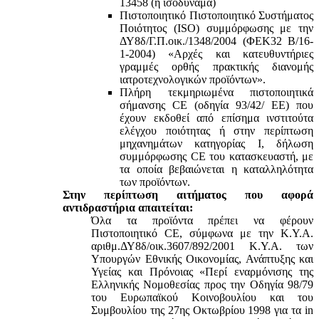
13458 (ή ισοδύναμα)
Πιστοποιητικό Πιστοποιητικό Συστήματος
Ποιότητος (ISO) συμμόρφωσης με την
ΔΥ8δ/Γ.Π.οικ./1348/2004 (ΦΕΚ32 Β/16-
1-2004) «Αρχές και κατευθυντήριες
γραμμές ορθής πρακτικής διανομής
ιατροτεχνολογικών προϊόντων».
Πλήρη τεκμηριωμένα πιστοποιητικά
σήμανσης CE (οδηγία 93/42/ ΕΕ) που
έχουν εκδοθεί από επίσημα ινστιτούτα
ελέγχου ποιότητας ή στην περίπτωση
μηχανημάτων κατηγορίας Ι, δήλωση
συμμόρφωσης CE του κατασκευαστή, με
τα οποία βεβαιώνεται η καταλληλότητα
των προϊόντων.
Στην περίπτωση αιτήματος που αφορά
αντιδραστήρια απαιτείται:
Όλα τα προϊόντα πρέπει να φέρουν
Πιστοποιητικό CE, σύμφωνα με την Κ.Υ.Α.
αριθμ.ΔΥ8δ/οικ.3607/892/2001 Κ.Υ.Α. των
Υπουργών Εθνικής Οικονομίας, Ανάπτυξης και
Υγείας και Πρόνοιας «Περί εναρμόνισης της
Ελληνικής Νομοθεσίας προς την Οδηγία 98/79
του Ευρωπαϊκού Κοινοβουλίου και του
Συμβουλίου της 27ης Οκτωβρίου 1998 για τα in