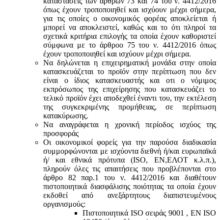
καταστάσεις των άρθρων 73 και 74 του ν. 4412/2016
όπως έχουν τροποποιηθεί και ισχύουν μέχρι σήμερα,
για τις οποίες ο οικονομικός φορέας αποκλείεται ή
μπορεί να αποκλειστεί, καθώς και το ότι πληροί τα
σχετικά κριτήρια επιλογής τα οποία έχουν καθοριστεί
σύμφωνα με τo άρθροo 75 του ν. 4412/2016 όπως
έχουν τροποποιηθεί και ισχύουν μέχρι σήμερα.
Να δηλώνεται η επιχειρηματική μονάδα στην οποία
κατασκευάζεται το προϊόν στην περίπτωση που δεν
είναι ο ίδιος κατασκευαστής και oτι ο νόμιμος
εκπρόσωπος της επιχείρησης που κατασκευάζει το
τελικό προϊόν έχει αποδεχθεί έναντι του, την εκτέλεση
της συγκεκριμένης προμήθειας, σε περίπτωση
κατακύρωσης.
Να αναγράφεται η χρονική περίοδος ισχύος της
προσφοράς
Οι οικονομικοί φορείς για την παρούσα διαδικασία
συμμορφώνονται με ισχύοντα διεθνή ή/και ευρωπαϊκά
ή/ και εθνικά πρότυπα (ISO, ΕΝ,ΕΛΟΤ κ.λ.π.),
πληρούν όλες τις απαιτήσεις που προβλέπονται στο
άρθρο 82 παρ.1 του ν. 4412/2016 και διαθέτουν
πιστοποιητικά διασφάλισης ποιότητας τα οποία έχουν
εκδοθεί από ανεξάρτητους διαπιστευμένους
οργανισμούς:
Πιστοποιητικά ISO σειράς 9001 , ΕΝ ISO