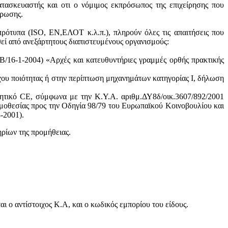
ατασκευαστής και oτι ο νόμιμος εκπρόσωπος της επιχείρησης που
ύρωσης.
πρότυπα (ISO, ΕΝ,ΕΛΟΤ κ.λ.π.), πληρούν όλες τις απαιτήσεις που
θεί από ανεξάρτητους διαπιστευμένους οργανισμούς:
/16-1-2004) «Αρχές και κατευθυντήριες γραμμές ορθής πρακτικής
χου ποιότητας ή στην περίπτωση μηχανημάτων κατηγορίας Ι, δήλωση
ητικό CE, σύμφωνα με την Κ.Υ.Α. αριθμ.ΔΥ8δ/οικ.3607/892/2001
μοθεσίας προς την Οδηγία 98/79 του Ευρωπαϊκού Κοινοβουλίου και
-2001).
ηρίων της προμήθειας.
 ο αντίστοιχος Κ.Α, και ο κωδικός εμπορίου του είδους.