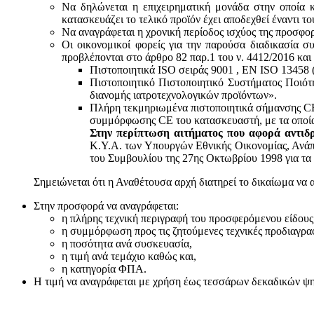
Να δηλώνεται η επιχειρηματική μονάδα στην οποία κ
κατασκευάζει το τελικό προϊόν έχει αποδεχθεί έναντι 
Να αναγράφεται η χρονική περίοδος ισχύος της προσφο
Οι οικονομικοί φορείς για την παρούσα διαδικασία σ
προβλέπονται στο άρθρο 82 παρ.1 του ν. 4412/2016 και
Πιστοποιητικά ISO σειράς 9001 , ΕΝ ISO 13458 
Πιστοποιητικό Πιστοποιητικό Συστήματος Ποιότ
διανομής ιατροτεχνολογικών προϊόντων».
Πλήρη τεκμηριωμένα πιστοποιητικά σήμανσης CE 
συμμόρφωσης CE του κατασκευαστή, με τα οποία
Στην περίπτωση αιτήματος που αφορά αντιδρ
Κ.Υ.Α. των Υπουργών Εθνικής Οικονομίας, Ανάπτ
του Συμβουλίου της 27ης Οκτωβρίου 1998 για τα 
Σημειώνεται ότι η Αναθέτουσα αρχή διατηρεί το δικαίωμα να 
Στην προσφορά να αναγράφεται:
η πλήρης τεχνική περιγραφή του προσφερόμενου είδους
η συμμόρφωση προς τις ζητούμενες τεχνικές προδιαγρα
η ποσότητα ανά συσκευασία,
η τιμή ανά τεμάχιο καθώς και,
η κατηγορία ΦΠΑ.
Η τιμή να αναγράφεται με χρήση έως τεσσάρων δεκαδικών ψηφί