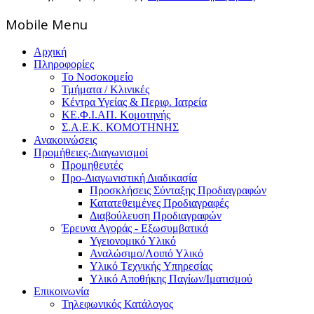
Mοbile Menu
Αρχική
Πληροφορίες
Το Νοσοκομείο
Τμήματα / Κλινικές
Κέντρα Υγείας & Περιφ. Ιατρεία
ΚΕ.Φ.Ι.ΑΠ. Κομοτηνής
Σ.Α.Ε.Κ. ΚΟΜΟΤΗΝΗΣ
Ανακοινώσεις
Προμήθειες-Διαγωνισμοί
Προμηθευτές
Προ-Διαγωνιστική Διαδικασία
Προσκλήσεις Σύνταξης Προδιαγραφών
Κατατεθειμένες Προδιαγραφές
Διαβούλευση Προδιαγραφών
Έρευνα Αγοράς - Εξωσυμβατικά
Υγειονομικό Υλικό
Αναλώσιμο/Λοιπό Υλικό
Υλικό Tεχνικής Yπηρεσίας
Υλικό Αποθήκης Παγίων/Ιματισμού
Επικοινωνία
Τηλεφωνικός Κατάλογος