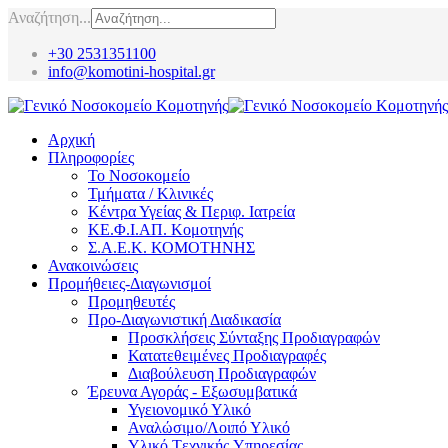
Αναζήτηση...
+30 2531351100
info@komotini-hospital.gr
Αρχική
Πληροφορίες
Το Νοσοκομείο
Τμήματα / Κλινικές
Κέντρα Υγείας & Περιφ. Ιατρεία
ΚΕ.Φ.Ι.ΑΠ. Κομοτηνής
Σ.Α.Ε.Κ. ΚΟΜΟΤΗΝΗΣ
Ανακοινώσεις
Προμήθειες-Διαγωνισμοί
Προμηθευτές
Προ-Διαγωνιστική Διαδικασία
Προσκλήσεις Σύνταξης Προδιαγραφών
Κατατεθειμένες Προδιαγραφές
Διαβούλευση Προδιαγραφών
Έρευνα Αγοράς - Εξωσυμβατικά
Υγειονομικό Υλικό
Αναλώσιμο/Λοιπό Υλικό
Υλικό Tεχνικής Yπηρεσίας