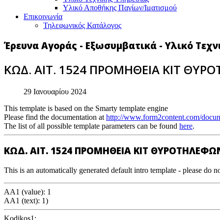
Υλικό Αποθήκης Παγίων/Ιματισμού
Επικοινωνία
Τηλεφωνικός Κατάλογος
Έρευνα Αγοράς - Εξωσυμβατικά - Υλικό Τεχ
ΚΩΔ. ΑΙΤ. 1524 ΠΡΟΜΗΘΕΙΑ ΚΙΤ ΘΥ
29 Ιανουαρίου 2024
This template is based on the Smarty template engine
Please find the documentation at
http://www.form2content.com/docum
The list of all possible template parameters can be found
here
.
ΚΩΔ. ΑΙΤ. 1524 ΠΡΟΜΗΘΕΙΑ ΚΙΤ ΘΥΡΟΤΗΛΕΦ
This is an automatically generated default intro template - please do no
AA1 (value): 1
AA1 (text): 1)
Kodikos1: