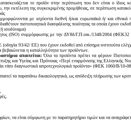
ατασκευάζεται το προϊόν στην περίπτωση που δεν είναι ο ίδιος κ
του, την εκτέλεση της συγκεκριμένης προμήθειας, σε περίπτωση κατακ
ράς
υμμορφώνονται με ισχύοντα διεθνή ή/και ευρωπαϊκά ή/ και εθνικά 
 διαθέτουν πιστοποιητικά διασφάλισης ποιότητας τα οποία έχουν εκδο
(ή ισοδύναμα)
ητος (ISO) συμμόρφωσης με την ΔΥ8δ/Γ.Π.οικ./1348/2004 (ΦΕΚ32 Β
(οδηγία 93/42/ ΕΕ) που έχουν εκδοθεί από επίσημα ινστιτούτα ελέγ
 βεβαιώνεται η καταλληλότητα των προϊόντων.
αστήρια απαιτείται:
Όλα τα προϊόντα πρέπει να φέρουν Πιστοποι
υξης και Υγείας και Πρόνοιας «Περί εναρμόνισης της Ελληνικής Νο
in vitro διαγνωστικά ιατροτεχνολογικά προϊόντα» (ΦΕΚ 1060/Β/10-08
απαιτεί τα παραπάνω δικαιολογητικά, ως απόδειξη πλήρωσης των κριτ
,
φές,
ων, να είναι σύμφωνη με το παρατηρητήριο τιμών και να αναγράφεται