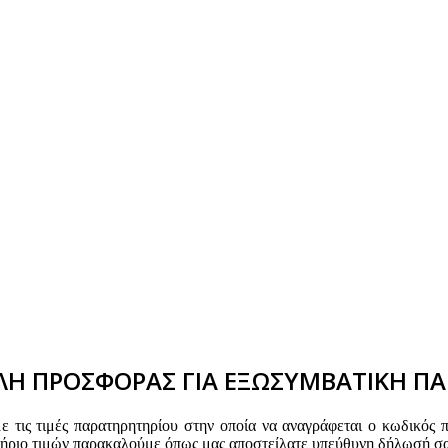
Η ΠΡΟΣΦΟΡΑΣ ΓΙΑ ΕΞΩΣΥΜΒΑΤΙΚΗ ΠΑ
τις τιμές παρατηρητηρίου στην οποία να αναγράφεται ο κωδικός 
τήριο τιμών παρακαλούμε όπως μας αποστείλατε υπεύθυνη δήλωσή σα