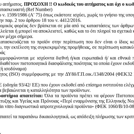
υ αιτήματος.
ΠΡΟΣΟΧΗ !! Ο κωδικός του αιτήματος και όχι ο κωδι
κατασκευαστή (Ref Number)
ν. 1599/1986 (Α' 75) όπως εκάστοτε ισχύει, χωρίς το γνήσιο της υπ
ην παρ. 2 του άρθρου 18 του ν. 4412/2016.
ομικός φορέας δεν βρίσκεται σε μία από τις καταστάσεις των άρθρω
κλείεται ή μπορεί να αποκλειστεί, καθώς και το ότι πληροί τα σχετικ
ουν μέχρι σήμερα.
ατασκευάζεται το προϊόν στην περίπτωση που δεν είναι ο ίδιος κ
του, την εκτέλεση της συγκεκριμένης προμήθειας, σε περίπτωση κατακ
ράς
υμμορφώνονται με ισχύοντα διεθνή ή/και ευρωπαϊκά ή/ και εθνικά 
 διαθέτουν πιστοποιητικά διασφάλισης ποιότητας τα οποία έχουν εκδο
(ή ισοδύναμα)
ητος (ISO) συμμόρφωσης με την ΔΥ8δ/Γ.Π.οικ./1348/2004 (ΦΕΚ32 Β
(οδηγία 93/42/ ΕΕ) που έχουν εκδοθεί από επίσημα ινστιτούτα ελέγ
 βεβαιώνεται η καταλληλότητα των προϊόντων.
αστήρια απαιτείται:
Όλα τα προϊόντα πρέπει να φέρουν Πιστοποι
υξης και Υγείας και Πρόνοιας «Περί εναρμόνισης της Ελληνικής Νο
in vitro διαγνωστικά ιατροτεχνολογικά προϊόντα» (ΦΕΚ 1060/Β/10-08
απαιτεί τα παραπάνω δικαιολογητικά, ως απόδειξη πλήρωσης των κριτ
,