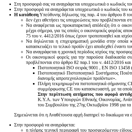
Στη προσφορά σας να αναγράφεται υποχρεωτικά ο κωδικός το
Στην προσφορά να αναγράφεται υποχρεωτικά ο κωδικός του 
Η κατάθεση
Υπεύθυνης δήλωσης της παρ. 4 του άρθρου 8 του 
δεν έχει αθετήσει τις υποχρεώσεις που προβλέπονται στ
Να αναφέρεται ως προκαταρκτική απόδειξη ότι ο οικον
μέχρι σήμερα, για τις οποίες ο οικονομικός φορέας απο
75 του ν. 4412/2016 όπως έχουν τροποποιηθεί και ισχύ
Να δηλώνεται η επιχειρηματική μονάδα στην οποία κ
κατασκευάζει το τελικό προϊόν έχει αποδεχθεί έναντι 
Να αναγράφεται η χρονική περίοδος ισχύος της προσφο
Οι οικονομικοί φορείς για την παρούσα διαδικασία σ
προβλέπονται στο άρθρο 82 παρ.1 του ν. 4412/2016 και
Πιστοποιητικά ISO σειράς 9001 , ΕΝ ISO 13458 
Πιστοποιητικό Πιστοποιητικό Συστήματος Ποιότ
διανομής ιατροτεχνολογικών προϊόντων».
Πλήρη τεκμηριωμένα πιστοποιητικά σήμανσης CE 
συμμόρφωσης CE του κατασκευαστή, με τα οποία
Στην περίπτωση αιτήματος που αφορά αντιδρ
Κ.Υ.Α. των Υπουργών Εθνικής Οικονομίας, Ανάπτ
του Συμβουλίου της 27ης Οκτωβρίου 1998 για τα 
Σημειώνεται ότι η Αναθέτουσα αρχή διατηρεί το δικαίωμα να 
Στην προσφορά να αναγράφεται:
η πλήρης τεχνική περιγραφή του προσφερόμενου είδους