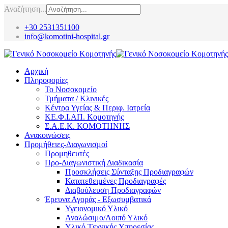
Αναζήτηση...
+30 2531351100
info@komotini-hospital.gr
Αρχική
Πληροφορίες
Το Νοσοκομείο
Τμήματα / Κλινικές
Κέντρα Υγείας & Περιφ. Ιατρεία
ΚΕ.Φ.Ι.ΑΠ. Κομοτηνής
Σ.Α.Ε.Κ. ΚΟΜΟΤΗΝΗΣ
Ανακοινώσεις
Προμήθειες-Διαγωνισμοί
Προμηθευτές
Προ-Διαγωνιστική Διαδικασία
Προσκλήσεις Σύνταξης Προδιαγραφών
Κατατεθειμένες Προδιαγραφές
Διαβούλευση Προδιαγραφών
Έρευνα Αγοράς - Εξωσυμβατικά
Υγειονομικό Υλικό
Αναλώσιμο/Λοιπό Υλικό
Υλικό Tεχνικής Yπηρεσίας