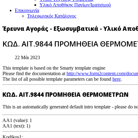
Υλικό Αποθήκης Παγίων/Ιματισμού
Επικοινωνία
Τηλεφωνικός Κατάλογος
Έρευνα Αγοράς - Εξωσυμβατικά - Υλικό Απο
ΚΩΔ. ΑΙΤ.9844 ΠΡΟΜΗΘΕΙΑ ΘΕΡΜΟΜ
22 Μάι 2023
This template is based on the Smarty template engine
Please find the documentation at
http://www.form2content.com/docum
The list of all possible template parameters can be found
here
.
ΚΩΔ. ΑΙΤ.9844 ΠΡΟΜΗΘΕΙΑ ΘΕΡΜΟΜΕΤΡΩΝ
This is an automatically generated default intro template - please do no
AA1 (value): 1
AA1 (text): 1)
Kodikos1: