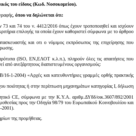
κός του είδους (Κωδ. Νοσοκομείου).
ογραφής,
όπου να δηλώνεται ότι:
ν 73 και 74 του ν. 4412/2016 όπως έχουν τροποποιηθεί και ισχύουν
ά κριτήρια επιλογής τα οποία έχουν καθοριστεί σύμφωνα με τo άρθροo
ατασκευαστής και oτι ο νόμιμος εκπρόσωπος της επιχείρησης που
ύρωσης.
πρότυπα (ISO, ΕΝ,ΕΛΟΤ κ.λ.π.), πληρούν όλες τις απαιτήσεις που
θεί από ανεξάρτητους διαπιστευμένους οργανισμούς:
/16-1-2004) «Αρχές και κατευθυντήριες γραμμές ορθής πρακτικής
χου ποιότητας ή στην περίπτωση μηχανημάτων κατηγορίας Ι, δήλωση
ητικό CE, σύμφωνα με την Κ.Υ.Α. αριθμ.ΔΥ8δ/οικ.3607/892/2001
μοθεσίας προς την Οδηγία 98/79 του Ευρωπαϊκού Κοινοβουλίου και
-2001).
ηρίων της προμήθειας.