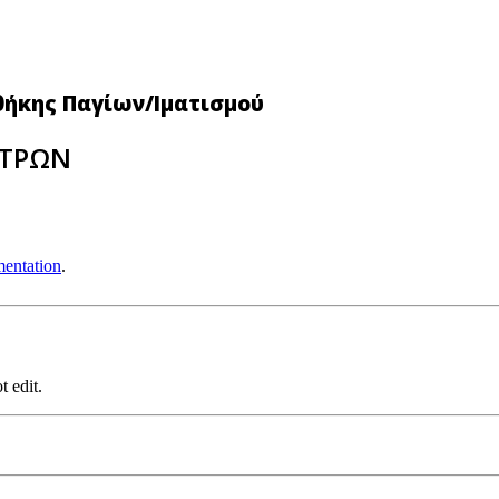
θήκης Παγίων/Ιματισμού
ΕΤΡΩΝ
entation
.
t edit.