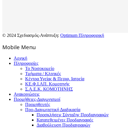
© 2024 Σχεδιασμός-Ανάπτυξη:
Optimum Πληροφορική
Mοbile Menu
Αρχική
Πληροφορίες
Το Νοσοκομείο
Τμήματα / Κλινικές
Κέντρα Υγείας & Περιφ. Ιατρεία
ΚΕ.Φ.Ι.ΑΠ. Κομοτηνής
Σ.Α.Ε.Κ. ΚΟΜΟΤΗΝΗΣ
Ανακοινώσεις
Προμήθειες-Διαγωνισμοί
Προμηθευτές
Προ-Διαγωνιστική Διαδικασία
Προσκλήσεις Σύνταξης Προδιαγραφών
Κατατεθειμένες Προδιαγραφές
Διαβούλευση Προδιαγραφών