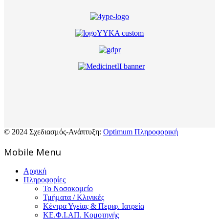
© 2024 Σχεδιασμός-Ανάπτυξη:
Optimum Πληροφορική
Mοbile Menu
Αρχική
Πληροφορίες
Το Νοσοκομείο
Τμήματα / Κλινικές
Κέντρα Υγείας & Περιφ. Ιατρεία
ΚΕ.Φ.Ι.ΑΠ. Κομοτηνής