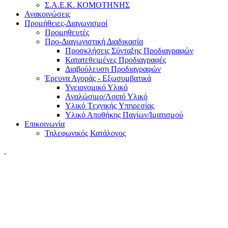
Σ.Α.Ε.Κ. ΚΟΜΟΤΗΝΗΣ
Ανακοινώσεις
Προμήθειες-Διαγωνισμοί
Προμηθευτές
Προ-Διαγωνιστική Διαδικασία
Προσκλήσεις Σύνταξης Προδιαγραφών
Κατατεθειμένες Προδιαγραφές
Διαβούλευση Προδιαγραφών
Έρευνα Αγοράς - Εξωσυμβατικά
Υγειονομικό Υλικό
Αναλώσιμο/Λοιπό Υλικό
Υλικό Tεχνικής Yπηρεσίας
Υλικό Αποθήκης Παγίων/Ιματισμού
Επικοινωνία
Τηλεφωνικός Κατάλογος