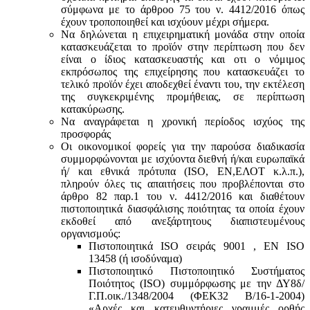
σύμφωνα με τo άρθροo 75 του ν. 4412/2016 όπως
έχουν τροποποιηθεί και ισχύουν μέχρι σήμερα.
Να δηλώνεται η επιχειρηματική μονάδα στην οποία
κατασκευάζεται το προϊόν στην περίπτωση που δεν
είναι ο ίδιος κατασκευαστής και oτι ο νόμιμος
εκπρόσωπος της επιχείρησης που κατασκευάζει το
τελικό προϊόν έχει αποδεχθεί έναντι του, την εκτέλεση
της συγκεκριμένης προμήθειας, σε περίπτωση
κατακύρωσης.
Να αναγράφεται η χρονική περίοδος ισχύος της
προσφοράς
Οι οικονομικοί φορείς για την παρούσα διαδικασία
συμμορφώνονται με ισχύοντα διεθνή ή/και ευρωπαϊκά
ή/ και εθνικά πρότυπα (ISO, ΕΝ,ΕΛΟΤ κ.λ.π.),
πληρούν όλες τις απαιτήσεις που προβλέπονται στο
άρθρο 82 παρ.1 του ν. 4412/2016 και διαθέτουν
πιστοποιητικά διασφάλισης ποιότητας τα οποία έχουν
εκδοθεί από ανεξάρτητους διαπιστευμένους
οργανισμούς:
Πιστοποιητικά ISO σειράς 9001 , ΕΝ ISO
13458 (ή ισοδύναμα)
Πιστοποιητικό Πιστοποιητικό Συστήματος
Ποιότητος (ISO) συμμόρφωσης με την ΔΥ8δ/
Γ.Π.οικ./1348/2004 (ΦΕΚ32 Β/16-1-2004)
«Αρχές και κατευθυντήριες γραμμές ορθής