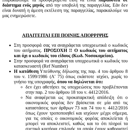
διάστημα ενός μηνός
από την υποβολή της παραγγελίας. Εάν δεν
είναι δυνατή η άμεση εκτέλεση της παραγγελίας, παρακαλούμε να
μας ενημερώσετε.
ΑΠΑΙΤΕΙΤΑΙ ΕΠΙ ΠΟΙΝΗΣ ΑΠΟΡΡΙΨΗΣ
Στη προσφορά σας να αναγράφεται υποχρεωτικά ο κωδικός
του αιτήματος.
ΠΡΟΣΟΧΗ !! Ο κωδικός του αιτήματος
και όχι ο κωδικός του είδους (Κωδ. Νοσοκομείου).
Στην προσφορά να αναγράφεται υποχρεωτικά ο κωδικός του
κατασκευαστή (Ref Number)
Η κατάθεση
Υπεύθυνης δήλωσης της παρ. 4 του άρθρου 8
του ν. 1599/1986 (Α' 75) όπως εκάστοτε ισχύει, χωρίς το
γνήσιο της υπογραφής,
όπου να δηλώνεται ότι:
δεν έχει αθετήσει τις υποχρεώσεις που προβλέπονται
στην παρ. 2 του άρθρου 18 του ν. 4412/2016.
Να αναφέρεται ως προκαταρκτική απόδειξη ότι ο
οικονομικός φορέας δεν βρίσκεται σε μία από τις
καταστάσεις των άρθρων 73 και 74 του ν. 4412/2016
όπως έχουν τροποποιηθεί και ισχύουν μέχρι σήμερα,
για τις οποίες ο οικονομικός φορέας αποκλείεται ή
μπορεί να αποκλειστεί, καθώς και το ότι πληροί τα
σχετικά κριτήρια επιλογής τα οποία έχουν καθοριστεί