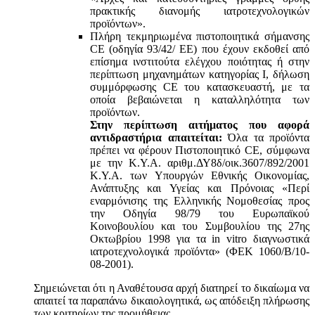
πρακτικής διανομής ιατροτεχνολογικών
προϊόντων».
Πλήρη τεκμηριωμένα πιστοποιητικά σήμανσης
CE (οδηγία 93/42/ ΕΕ) που έχουν εκδοθεί από
επίσημα ινστιτούτα ελέγχου ποιότητας ή στην
περίπτωση μηχανημάτων κατηγορίας Ι, δήλωση
συμμόρφωσης CE του κατασκευαστή, με τα
οποία βεβαιώνεται η καταλληλότητα των
προϊόντων.
Στην περίπτωση αιτήματος που αφορά
αντιδραστήρια απαιτείται:
Όλα τα προϊόντα
πρέπει να φέρουν Πιστοποιητικό CE, σύμφωνα
με την Κ.Υ.Α. αριθμ.ΔΥ8δ/οικ.3607/892/2001
Κ.Υ.Α. των Υπουργών Εθνικής Οικονομίας,
Ανάπτυξης και Υγείας και Πρόνοιας «Περί
εναρμόνισης της Ελληνικής Νομοθεσίας προς
την Οδηγία 98/79 του Ευρωπαϊκού
Κοινοβουλίου και του Συμβουλίου της 27ης
Οκτωβρίου 1998 για τα in vitro διαγνωστικά
ιατροτεχνολογικά προϊόντα» (ΦΕΚ 1060/Β/10-
08-2001).
Σημειώνεται ότι η Αναθέτουσα αρχή διατηρεί το δικαίωμα να
απαιτεί τα παραπάνω δικαιολογητικά, ως απόδειξη πλήρωσης
των κριτηρίων της προμήθειας.