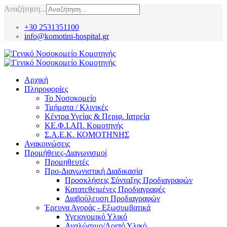
Αναζήτηση...
+30 2531351100
info@komotini-hospital.gr
Αρχική
Πληροφορίες
Το Νοσοκομείο
Τμήματα / Κλινικές
Κέντρα Υγείας & Περιφ. Ιατρεία
ΚΕ.Φ.Ι.ΑΠ. Κομοτηνής
Σ.Α.Ε.Κ. ΚΟΜΟΤΗΝΗΣ
Ανακοινώσεις
Προμήθειες-Διαγωνισμοί
Προμηθευτές
Προ-Διαγωνιστική Διαδικασία
Προσκλήσεις Σύνταξης Προδιαγραφών
Κατατεθειμένες Προδιαγραφές
Διαβούλευση Προδιαγραφών
Έρευνα Αγοράς - Εξωσυμβατικά
Υγειονομικό Υλικό
Αναλώσιμο/Λοιπό Υλικό