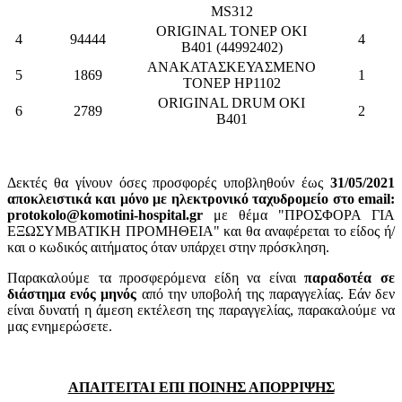
MS312
ORIGINAL ΤΟΝΕΡ OKI
4
94444
4
B401 (44992402)
ΑΝΑΚΑΤΑΣΚΕΥΑΣΜΕΝΟ
5
1869
1
ΤΟΝΕΡ HP1102
ORIGINAL DRUM OKI
6
2789
2
B401
Δεκτές θα γίνουν όσες προσφορές υποβληθούν έως
31/05/2021
αποκλειστικά και μόνο με ηλεκτρονικό ταχυδρομείο στο email:
protokolo@komotini-hospital.gr
με θέμα "ΠΡΟΣΦΟΡΑ ΓΙΑ
ΕΞΩΣΥΜΒΑΤΙΚΗ ΠΡΟΜΗΘΕΙΑ" και θα αναφέρεται το είδος ή/
και ο κωδικός αιτήματος όταν υπάρχει στην πρόσκληση.
Παρακαλούμε τα προσφερόμενα είδη να είναι
παραδοτέα σε
διάστημα ενός μηνός
από την υποβολή της παραγγελίας. Εάν δεν
είναι δυνατή η άμεση εκτέλεση της παραγγελίας, παρακαλούμε να
μας ενημερώσετε.
ΑΠΑΙΤΕΙΤΑΙ ΕΠΙ ΠΟΙΝΗΣ ΑΠΟΡΡΙΨΗΣ