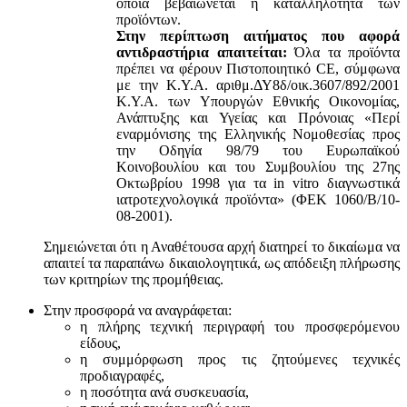
οποία βεβαιώνεται η καταλληλότητα των
προϊόντων.
Στην περίπτωση αιτήματος που αφορά
αντιδραστήρια απαιτείται:
Όλα τα προϊόντα
πρέπει να φέρουν Πιστοποιητικό CE, σύμφωνα
με την Κ.Υ.Α. αριθμ.ΔΥ8δ/οικ.3607/892/2001
Κ.Υ.Α. των Υπουργών Εθνικής Οικονομίας,
Ανάπτυξης και Υγείας και Πρόνοιας «Περί
εναρμόνισης της Ελληνικής Νομοθεσίας προς
την Οδηγία 98/79 του Ευρωπαϊκού
Κοινοβουλίου και του Συμβουλίου της 27ης
Οκτωβρίου 1998 για τα in vitro διαγνωστικά
ιατροτεχνολογικά προϊόντα» (ΦΕΚ 1060/Β/10-
08-2001).
Σημειώνεται ότι η Αναθέτουσα αρχή διατηρεί το δικαίωμα να
απαιτεί τα παραπάνω δικαιολογητικά, ως απόδειξη πλήρωσης
των κριτηρίων της προμήθειας.
Στην προσφορά να αναγράφεται:
η πλήρης τεχνική περιγραφή του προσφερόμενου
είδους,
η συμμόρφωση προς τις ζητούμενες τεχνικές
προδιαγραφές,
η ποσότητα ανά συσκευασία,