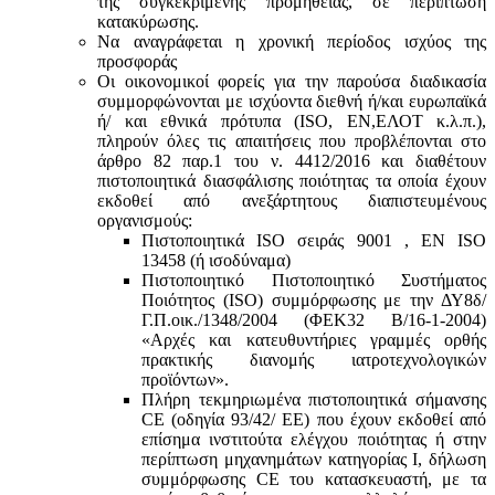
της συγκεκριμένης προμήθειας, σε περίπτωση
κατακύρωσης.
Να αναγράφεται η χρονική περίοδος ισχύος της
προσφοράς
Οι οικονομικοί φορείς για την παρούσα διαδικασία
συμμορφώνονται με ισχύοντα διεθνή ή/και ευρωπαϊκά
ή/ και εθνικά πρότυπα (ISO, ΕΝ,ΕΛΟΤ κ.λ.π.),
πληρούν όλες τις απαιτήσεις που προβλέπονται στο
άρθρο 82 παρ.1 του ν. 4412/2016 και διαθέτουν
πιστοποιητικά διασφάλισης ποιότητας τα οποία έχουν
εκδοθεί από ανεξάρτητους διαπιστευμένους
οργανισμούς:
Πιστοποιητικά ISO σειράς 9001 , ΕΝ ISO
13458 (ή ισοδύναμα)
Πιστοποιητικό Πιστοποιητικό Συστήματος
Ποιότητος (ISO) συμμόρφωσης με την ΔΥ8δ/
Γ.Π.οικ./1348/2004 (ΦΕΚ32 Β/16-1-2004)
«Αρχές και κατευθυντήριες γραμμές ορθής
πρακτικής διανομής ιατροτεχνολογικών
προϊόντων».
Πλήρη τεκμηριωμένα πιστοποιητικά σήμανσης
CE (οδηγία 93/42/ ΕΕ) που έχουν εκδοθεί από
επίσημα ινστιτούτα ελέγχου ποιότητας ή στην
περίπτωση μηχανημάτων κατηγορίας Ι, δήλωση
συμμόρφωσης CE του κατασκευαστή, με τα