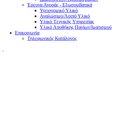
Έρευνα Αγοράς - Εξωσυμβατικά
Υγειονομικό Υλικό
Αναλώσιμο/Λοιπό Υλικό
Υλικό Tεχνικής Yπηρεσίας
Υλικό Αποθήκης Παγίων/Ιματισμού
Επικοινωνία
Τηλεφωνικός Κατάλογος