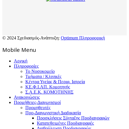
© 2024 Σχεδιασμός-Ανάπτυξη:
Optimum Πληροφορική
Mοbile Menu
Αρχική
Πληροφορίες
Το Νοσοκομείο
Τμήματα / Κλινικές
Κέντρα Υγείας & Περιφ. Ιατρεία
ΚΕ.Φ.Ι.ΑΠ. Κομοτηνής
Σ.Α.Ε.Κ. ΚΟΜΟΤΗΝΗΣ
Ανακοινώσεις
Προμήθειες-Διαγωνισμοί
Προμηθευτές
Προ-Διαγωνιστική Διαδικασία
Προσκλήσεις Σύνταξης Προδιαγραφών
Κατατεθειμένες Προδιαγραφές
Διαβούλευση Προδιαγραφών