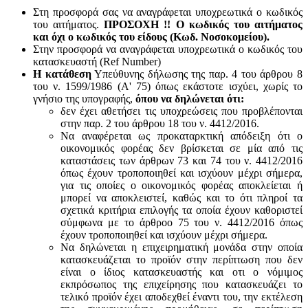
Στη προσφορά σας να αναγράφεται υποχρεωτικά ο κωδικός
του αιτήματος.
ΠΡΟΣΟΧΗ !! Ο κωδικός του αιτήματος
και όχι ο κωδικός του είδους (Κωδ. Νοσοκομείου).
Στην προσφορά να αναγράφεται υποχρεωτικά ο κωδικός του
κατασκευαστή (Ref Number)
Η κατάθεση
Υπεύθυνης δήλωσης της παρ. 4 του άρθρου 8
του ν. 1599/1986 (Α' 75) όπως εκάστοτε ισχύει, χωρίς το
γνήσιο της υπογραφής,
όπου να δηλώνεται ότι:
δεν έχει αθετήσει τις υποχρεώσεις που προβλέπονται
στην παρ. 2 του άρθρου 18 του ν. 4412/2016.
Να αναφέρεται ως προκαταρκτική απόδειξη ότι ο
οικονομικός φορέας δεν βρίσκεται σε μία από τις
καταστάσεις των άρθρων 73 και 74 του ν. 4412/2016
όπως έχουν τροποποιηθεί και ισχύουν μέχρι σήμερα,
για τις οποίες ο οικονομικός φορέας αποκλείεται ή
μπορεί να αποκλειστεί, καθώς και το ότι πληροί τα
σχετικά κριτήρια επιλογής τα οποία έχουν καθοριστεί
σύμφωνα με τo άρθροo 75 του ν. 4412/2016 όπως
έχουν τροποποιηθεί και ισχύουν μέχρι σήμερα.
Να δηλώνεται η επιχειρηματική μονάδα στην οποία
κατασκευάζεται το προϊόν στην περίπτωση που δεν
είναι ο ίδιος κατασκευαστής και oτι ο νόμιμος
εκπρόσωπος της επιχείρησης που κατασκευάζει το
τελικό προϊόν έχει αποδεχθεί έναντι του, την εκτέλεση