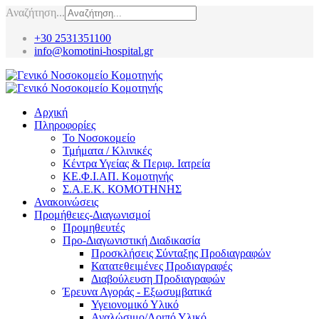
Αναζήτηση...
+30 2531351100
info@komotini-hospital.gr
Αρχική
Πληροφορίες
Το Νοσοκομείο
Τμήματα / Κλινικές
Κέντρα Υγείας & Περιφ. Ιατρεία
ΚΕ.Φ.Ι.ΑΠ. Κομοτηνής
Σ.Α.Ε.Κ. ΚΟΜΟΤΗΝΗΣ
Ανακοινώσεις
Προμήθειες-Διαγωνισμοί
Προμηθευτές
Προ-Διαγωνιστική Διαδικασία
Προσκλήσεις Σύνταξης Προδιαγραφών
Κατατεθειμένες Προδιαγραφές
Διαβούλευση Προδιαγραφών
Έρευνα Αγοράς - Εξωσυμβατικά
Υγειονομικό Υλικό
Αναλώσιμο/Λοιπό Υλικό