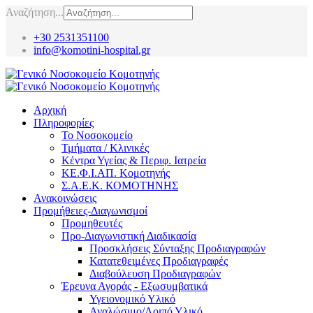
Αναζήτηση...
+30 2531351100
info@komotini-hospital.gr
Αρχική
Πληροφορίες
Το Νοσοκομείο
Τμήματα / Κλινικές
Κέντρα Υγείας & Περιφ. Ιατρεία
ΚΕ.Φ.Ι.ΑΠ. Κομοτηνής
Σ.Α.Ε.Κ. ΚΟΜΟΤΗΝΗΣ
Ανακοινώσεις
Προμήθειες-Διαγωνισμοί
Προμηθευτές
Προ-Διαγωνιστική Διαδικασία
Προσκλήσεις Σύνταξης Προδιαγραφών
Κατατεθειμένες Προδιαγραφές
Διαβούλευση Προδιαγραφών
Έρευνα Αγοράς - Εξωσυμβατικά
Υγειονομικό Υλικό
Αναλώσιμο/Λοιπό Υλικό