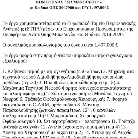
ΚΟΜΟΤΗΝΗΣ "ΣΙΣΜΑΝΟΓΛΕΙΟ"»
με Κωδικό ΟΠΣ 5007966 και
Π/Υ 1.497.000€
Το έργο χρηματοδοτείται από το Ευρωπαϊκό Ταμείο Περιφερειακής
Ανάπτυξης (ΕΤΠΑ) μέσω του Επιχειρησιακού Προγράμματος της
Περιφέρειας Ανατολικής Μακεδονίας και Θράκης 2014-2020.
Ο συνολικός προϋπολογισμός του έργου είναι 1.497.000 €
Το έργο αφορά στην προμήθεια του παρακάτω ιατροτεχνολογικού
εξοπλισμού:
1. Κλίβανος ατμού με ατμογεννήτρια (450 λίτρων) 2. Μηχανήματα
τεχνητού νεφρού Αιμοδιήθησης-Αιμοδιαδιήθησης και on-line
μεθόδων (τεμ.30) 3. Πολυθρόνες αιμοκάθαρσης (τεμ.18) 4.
Μηχάνημα Τεχνητού Νεφρού Φορητό (συνεχούς υποκατάστασης
και πλασμαφαίρεσης) 5. Σύστημα εξαερισμού Μονάδας Τεχνητού
Νεφρού 6. Τράπεζα Οφθαλμολογικής Χειρουργικής 7. Φορητό
ακτινοσκοπικό C-ARM, ορθοπαιδικό 8. Μόνιτορ
Παρακολούθησης ζωτικών παραμέτρων 12'' , 6 καναλιών
τουλάχιστον (τεμ.10) 9. Μικροσκόπιο, Χειρουργικό
Οφθαλμολογικό 10. Σετ αεροτρύπανου – αεροπρίονου 11. Τράπεζα
ανάνηψης νεογνών 12. Αντλία έγχυσης ογκομετρική (τεμ.4) 13.
Διαθερμία Χειρουργική με argon (τεμ.2) 14. Χειρουργική Λυχνία
Tροχήλατη, τύπου LED (τεμ.2) 15. Απινιδωτής με μόνιτορ και