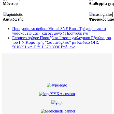
Μόνιτορ
Διαθερμία χει
Απινιδωτής
Ψηφιακός μασ
Προηγούμενο άρθρο: Virtual SNF Run - Τρέχουμε για το
νοσοκομείο μας ( και όχι μόνο )
Προηγούμενο
Επόμενο άρθρο: Προμήθεια Ιατροτεχνολογικού Εξοπλισμού
του Γ.Ν.Κομοτηνής "Σισμανόγλειο" με Κωδικό ΟΠΣ
5010891 και Π/Υ 1.379.800€
Επόμενο