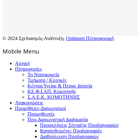
© 2024 Σχεδιασμός-Ανάπτυξη:
Optimum Πληροφορική
Mοbile Menu
Αρχική
Πληροφορίες
Το Νοσοκομείο
Τμήματα / Κλινικές
Κέντρα Υγείας & Περιφ. Ιατρεία
ΚΕ.Φ.Ι.ΑΠ. Κομοτηνής
Σ.Α.Ε.Κ. ΚΟΜΟΤΗΝΗΣ
Ανακοινώσεις
Προμήθειες-Διαγωνισμοί
Προμηθευτές
Προ-Διαγωνιστική Διαδικασία
Προσκλήσεις Σύνταξης Προδιαγραφών
Κατατεθειμένες Προδιαγραφές
Διαβούλευση Προδιαγραφών