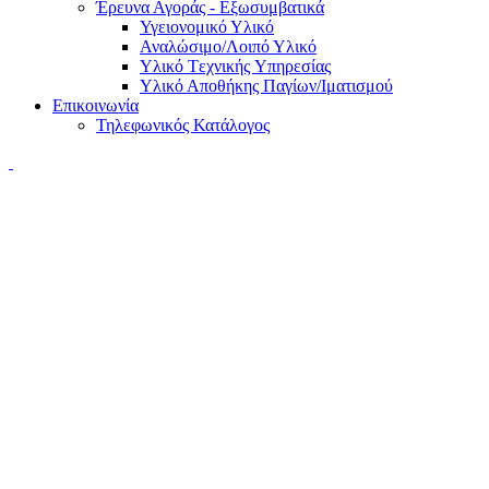
Έρευνα Αγοράς - Εξωσυμβατικά
Υγειονομικό Υλικό
Αναλώσιμο/Λοιπό Υλικό
Υλικό Tεχνικής Yπηρεσίας
Υλικό Αποθήκης Παγίων/Ιματισμού
Επικοινωνία
Τηλεφωνικός Κατάλογος