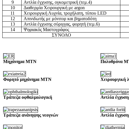
9
Αντλία έγχυσης, ογκομετρική (τεμ.4)
10
Διαθερμία Χειρουργική με argon
11
Χειρουργική Λυχνία, τροχήλατη, τύπου LED
12
Απινιδωτής με μόνιτορ και βηματοδότη
13
Αντλία έγχυσης σύριγγας, φορητή (τεμ.6)
14
Ψηφιακός Μαστογράφος
ΣΥΝΟΛΟ
Μηχάνημα ΜΤΝ
Πολυθρόνα 
Φορητό μηχάνημα ΜΤΝ
Χειρουργική 
Τράπεζα οφθαλμολογική
Αντλία έγχυση
Τράπεζα ανάνηψης νεογνών
Αντλία έγχυσ