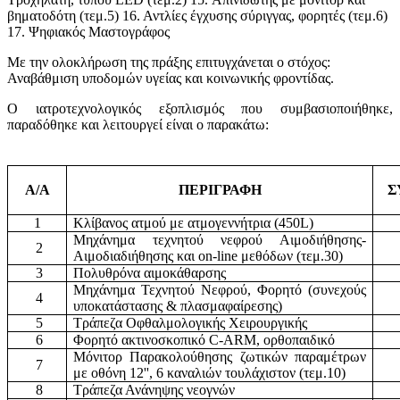
βηματοδότη (τεμ.5) 16. Αντλίες έγχυσης σύριγγας, φορητές (τεμ.6)
17. Ψηφιακός Μαστογράφος
Με την ολοκλήρωση της πράξης επιτυγχάνεται ο στόχος:
Αναβάθμιση υποδομών υγείας και κοινωνικής φροντίδας.
Ο ιατροτεχνολογικός εξοπλισμός που συμβασιοποιήθηκε,
παραδόθηκε και λειτουργεί είναι ο παρακάτω:
Α/Α
ΠΕΡΙΓΡΑΦΗ
Σ
1
Κλίβανος ατμού με ατμογεννήτρια (450L)
Μηχάνημα τεχνητού νεφρού Αιμοδιήθησης-
2
Αιμοδιαδιήθησης και on-line μεθόδων (τεμ.30)
3
Πολυθρόνα αιμοκάθαρσης
Μηχάνημα Τεχνητού Νεφρού, Φορητό (συνεχούς
4
υποκατάστασης & πλασμαφαίρεσης)
5
Τράπεζα Οφθαλμολογικής Χειρουργικής
6
Φορητό ακτινοσκοπικό C-ARM, ορθοπαιδικό
Μόνιτορ Παρακολούθησης ζωτικών παραμέτρων
7
με οθόνη 12'', 6 καναλιών τουλάχιστον (τεμ.10)
8
Τράπεζα Ανάνηψης νεογνών