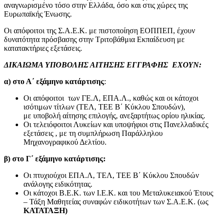
αναγνωρισμένο τόσο στην Ελλάδα, όσο και στις χώρες της
Ευρωπαϊκής Ένωσης.
Οι απόφοιτοι της Σ.Α.Ε.Κ. με πιστοποίηση ΕΟΠΠΕΠ, έχουν
δυνατότητα πρόσβασης στην Τριτοβάθμια Εκπαίδευση με
κατατακτήριες εξετάσεις.
ΔΙΚΑΙΩΜΑ ΥΠΟΒΟΛΗΣ ΑΙΤΗΣΗΣ ΕΓΓΡΑΦΗΣ ΕΧΟΥΝ
:
α) στο Α΄ εξάμηνο κατάρτισης
:
Οι απόφοιτοι των ΓΕ.Λ, ΕΠΑ.Λ., καθώς και οι κάτοχοι
ισότιμων τίτλων (ΤΕΛ, ΤΕΕ Β΄ Κύκλου Σπουδών),
με υποβολή αίτησης επιλογής, ανεξαρτήτως ορίου ηλικίας.
Οι τελειόφοιτοι Λυκείων και υποψήφιοι στις Πανελλαδικές
εξετάσεις , με τη συμπλήρωση Παράλληλου
Μηχανογραφικού Δελτίου.
β) στο Γ΄ εξάμηνο κατάρτισης:
Oι πτυχιούχοι ΕΠΑ.Λ, ΤΕΛ, ΤΕΕ Β΄ Κύκλου Σπουδών
ανάλογης ειδικότητας.
Oι κάτοχοι Β.Ε.Κ. των Ι.Ε.Κ. και του Μεταλυκειακού Έτους
– Τάξη Μαθητείας συναφών ειδικοτήτων των Σ.Α.Ε.Κ. (ως
ΚΑΤΑΤΑΞΗ)