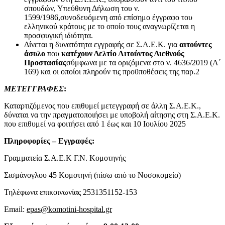
σπουδών, Υπεύθυνη Δήλωση του ν.
1599/1986,συνοδευόμενη από επίσημο έγγραφο του
ελληνικού κράτους με το οποίο τους αναγνωρίζεται η
προσφυγική ιδιότητα.
Δίνεται η δυνατότητα εγγραφής σε Σ.Α.Ε.Κ. για
αιτούντες
άσυλο
που
κατέχουν Δελτίο Αιτούντος Διεθνούς
Προστασίας
σύμφωνα με τα οριζόμενα στο ν. 4636/2019 (Α΄
169) και οι οποίοι πληρούν τις προϋποθέσεις της παρ.2
ΜΕΤΕΓΓΡΑΦΕΣ
:
Καταρτιζόμενος που επιθυμεί μετεγγραφή σε άλλη Σ.Α.Ε.Κ.,
δύναται να την πραγματοποιήσει με υποβολή αίτησης στη Σ.Α.Ε.Κ.
που επιθυμεί να φοιτήσει από 1 έως και 10 Ιουλίου 2025
Πληροφορίες – Εγγραφές:
Γραμματεία Σ.Α.Ε.Κ Γ.Ν. Κομοτηνής
Σισμάνογλου 45 Κομοτηνή (πίσω από το Νοσοκομείο)
Τηλέφωνα επικοινωνίας 2531351152-153
Email:
epas@komotini-hospital.gr