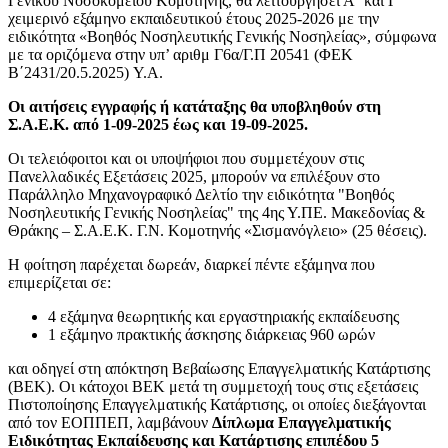
Γενικού Νοσοκομείου Κομοτηνής, θα λειτουργήσει Α΄ και Γ΄
χειμερινό εξάμηνο εκπαιδευτικού έτους 2025-2026 με την
ειδικότητα «Βοηθός Νοσηλευτικής Γενικής Νοσηλείας», σύμφωνα
με τα οριζόμενα στην υπ’ αριθμ Γ6α/Γ.Π 20541 (ΦΕΚ
B΄2431/20.5.2025) Y.A.
Οι αιτήσεις εγγραφής ή κατάταξης θα υποβληθούν στη
Σ.Α.Ε.Κ. από
1-09-2025 έως και 19-09-2025.
Οι τελειόφοιτοι και οι υποψήφιοι που συμμετέχουν στις
Πανελλαδικές Εξετάσεις 2025, μπορούν να επιλέξουν στο
Παράλληλο Μηχανογραφικό Δελτίο την ειδικότητα "Βοηθός
Νοσηλευτικής Γενικής Νοσηλείας" της 4ης Υ.ΠΕ. Μακεδονίας &
Θράκης – Σ.Α.Ε.Κ. Γ.Ν. Κομοτηνής «Σισμανόγλειο» (25 θέσεις).
Η φοίτηση παρέχεται δωρεάν, διαρκεί πέντε εξάμηνα που
επιμερίζεται σε:
4 εξάμηνα θεωρητικής και εργαστηριακής εκπαίδευσης
1 εξάμηνο πρακτικής άσκησης διάρκειας 960 ωρών
και οδηγεί στη απόκτηση Βεβαίωσης Επαγγελματικής Κατάρτισης
(ΒΕΚ). Οι κάτοχοι ΒΕΚ μετά τη συμμετοχή τους στις εξετάσεις
Πιστοποίησης Επαγγελματικής Κατάρτισης, οι οποίες διεξάγονται
από τον ΕΟΠΠΕΠ, λαμβάνουν
Δίπλωμα Επαγγελματικής
Ειδικότητας Εκπαίδευσης και Κατάρτισης επιπέδου 5