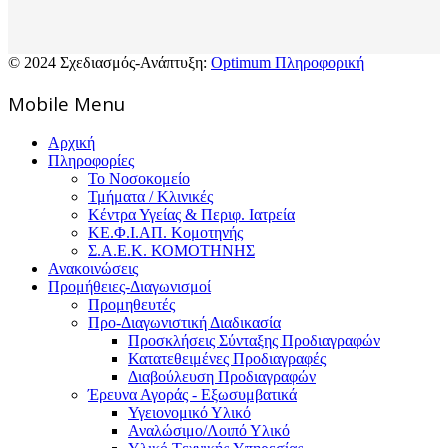
© 2024 Σχεδιασμός-Ανάπτυξη:
Optimum Πληροφορική
Mοbile Menu
Αρχική
Πληροφορίες
Το Νοσοκομείο
Τμήματα / Κλινικές
Κέντρα Υγείας & Περιφ. Ιατρεία
ΚΕ.Φ.Ι.ΑΠ. Κομοτηνής
Σ.Α.Ε.Κ. ΚΟΜΟΤΗΝΗΣ
Ανακοινώσεις
Προμήθειες-Διαγωνισμοί
Προμηθευτές
Προ-Διαγωνιστική Διαδικασία
Προσκλήσεις Σύνταξης Προδιαγραφών
Κατατεθειμένες Προδιαγραφές
Διαβούλευση Προδιαγραφών
Έρευνα Αγοράς - Εξωσυμβατικά
Υγειονομικό Υλικό
Αναλώσιμο/Λοιπό Υλικό