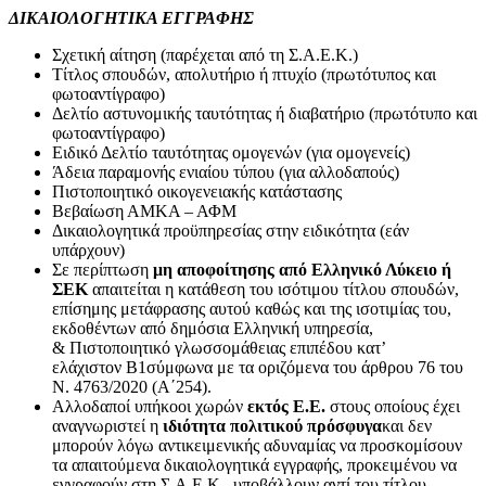
ΔΙΚΑΙΟΛΟΓΗΤΙΚΑ ΕΓΓΡΑΦΗΣ
Σχετική αίτηση (παρέχεται από τη Σ.Α.Ε.Κ.)
Τίτλος σπουδών, απολυτήριο ή πτυχίο (πρωτότυπος και
φωτοαντίγραφο)
Δελτίο αστυνομικής ταυτότητας ή διαβατήριο (πρωτότυπο και
φωτοαντίγραφο)
Eιδικό Δελτίο ταυτότητας ομογενών (για ομογενείς)
Άδεια παραμονής ενιαίου τύπου (για αλλοδαπούς)
Πιστοποιητικό οικογενειακής κατάστασης
Βεβαίωση ΑΜΚΑ – ΑΦΜ
Δικαιολογητικά προϋπηρεσίας στην ειδικότητα (εάν
υπάρχουν)
Σε περίπτωση
μη αποφοίτησης από Ελληνικό Λύκειο ή
ΣΕΚ
απαιτείται η κατάθεση του ισότιμου τίτλου σπουδών,
επίσημης μετάφρασης αυτού καθώς και της ισοτιμίας του,
εκδοθέντων από δημόσια Ελληνική υπηρεσία,
& Πιστοποιητικό γλωσσομάθειας επιπέδου κατ’
ελάχιστον Β1σύμφωνα με τα οριζόμενα του άρθρου 76 του
Ν. 4763/2020 (Α΄254).
Αλλοδαποί υπήκοοι χωρών
εκτός Ε.Ε.
στους οποίους έχει
αναγνωριστεί η
ιδιότητα πολιτικού πρόσφυγα
και δεν
μπορούν λόγω αντικειμενικής αδυναμίας να προσκομίσουν
τα απαιτούμενα δικαιολογητικά εγγραφής, προκειμένου να
εγγραφούν στη Σ.Α.Ε.Κ., υποβάλλουν αντί του τίτλου