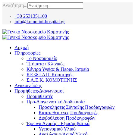
Αναζήτηση...
+30 2531351100
info@komotini-hospital.gr
Αρχική
Πληροφορίες
Το Νοσοκομείο
Τμήματα / Κλινικές
Κέντρα Υγείας & Περιφ. Ιατρεία
ΚΕ.Φ.Ι.ΑΠ. Κομοτηνής
Σ.Α.Ε.Κ. ΚΟΜΟΤΗΝΗΣ
Ανακοινώσεις
Προμήθειες-Διαγωνισμοί
Προμηθευτές
Προ-Διαγωνιστική Διαδικασία
Προσκλήσεις Σύνταξης Προδιαγραφών
Κατατεθειμένες Προδιαγραφές
Διαβούλευση Προδιαγραφών
Έρευνα Αγοράς - Εξωσυμβατικά
Υγειονομικό Υλικό
Αναλώσιμο/Λοιπό Υλικό