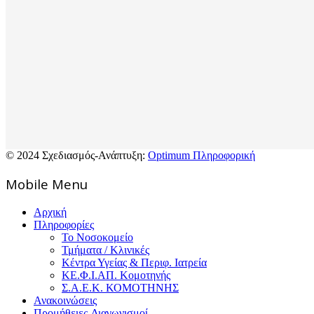
© 2024 Σχεδιασμός-Ανάπτυξη:
Optimum Πληροφορική
Mοbile Menu
Αρχική
Πληροφορίες
Το Νοσοκομείο
Τμήματα / Κλινικές
Κέντρα Υγείας & Περιφ. Ιατρεία
ΚΕ.Φ.Ι.ΑΠ. Κομοτηνής
Σ.Α.Ε.Κ. ΚΟΜΟΤΗΝΗΣ
Ανακοινώσεις
Προμήθειες-Διαγωνισμοί