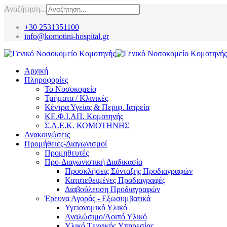
Αναζήτηση...
+30 2531351100
info@komotini-hospital.gr
Αρχική
Πληροφορίες
Το Νοσοκομείο
Τμήματα / Κλινικές
Κέντρα Υγείας & Περιφ. Ιατρεία
ΚΕ.Φ.Ι.ΑΠ. Κομοτηνής
Σ.Α.Ε.Κ. ΚΟΜΟΤΗΝΗΣ
Ανακοινώσεις
Προμήθειες-Διαγωνισμοί
Προμηθευτές
Προ-Διαγωνιστική Διαδικασία
Προσκλήσεις Σύνταξης Προδιαγραφών
Κατατεθειμένες Προδιαγραφές
Διαβούλευση Προδιαγραφών
Έρευνα Αγοράς - Εξωσυμβατικά
Υγειονομικό Υλικό
Αναλώσιμο/Λοιπό Υλικό
Υλικό Tεχνικής Yπηρεσίας