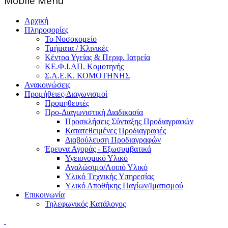
Mοbile Menu
Αρχική
Πληροφορίες
Το Νοσοκομείο
Τμήματα / Κλινικές
Κέντρα Υγείας & Περιφ. Ιατρεία
ΚΕ.Φ.Ι.ΑΠ. Κομοτηνής
Σ.Α.Ε.Κ. ΚΟΜΟΤΗΝΗΣ
Ανακοινώσεις
Προμήθειες-Διαγωνισμοί
Προμηθευτές
Προ-Διαγωνιστική Διαδικασία
Προσκλήσεις Σύνταξης Προδιαγραφών
Κατατεθειμένες Προδιαγραφές
Διαβούλευση Προδιαγραφών
Έρευνα Αγοράς - Εξωσυμβατικά
Υγειονομικό Υλικό
Αναλώσιμο/Λοιπό Υλικό
Υλικό Tεχνικής Yπηρεσίας
Υλικό Αποθήκης Παγίων/Ιματισμού
Επικοινωνία
Τηλεφωνικός Κατάλογος