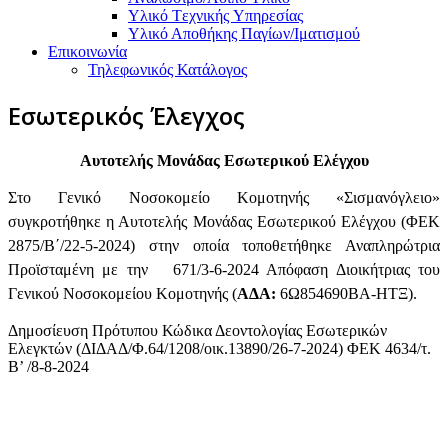
Υλικό Tεχνικής Yπηρεσίας
Υλικό Αποθήκης Παγίων/Ιματισμού
Επικοινωνία
Τηλεφωνικός Κατάλογος
Εσωτερικός Έλεγχος
Αυτοτελής Μονάδας Εσωτερικού Ελέγχου
Στο Γενικό Νοσοκομείο Κομοτηνής «Σισμανόγλειο»
συγκροτήθηκε η Αυτοτελής Μονάδας Εσωτερικού Ελέγχου (ΦΕΚ
2875/Β΄/22-5-2024) στην οποία τοποθετήθηκε Αναπληρώτρια
Προϊσταμένη με την 671/3-6-2024 Απόφαση Διοικήτριας του
Γενικού Νοσοκομείου Κομοτηνής (
ΑΔΑ:
6Ω854690ΒΑ-ΗΤΞ).
Δημοσίευση Πρότυπου Κώδικα Δεοντολογίας Εσωτερικών
Ελεγκτών (ΔΙΔΑΔ/Φ.64/1208/οικ.13890/26-7-2024) ΦΕΚ 4634/τ.
Β’ /8-8-2024