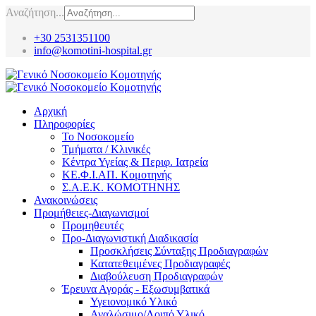
Αναζήτηση...
+30 2531351100
info@komotini-hospital.gr
Αρχική
Πληροφορίες
Το Νοσοκομείο
Τμήματα / Κλινικές
Κέντρα Υγείας & Περιφ. Ιατρεία
ΚΕ.Φ.Ι.ΑΠ. Κομοτηνής
Σ.Α.Ε.Κ. ΚΟΜΟΤΗΝΗΣ
Ανακοινώσεις
Προμήθειες-Διαγωνισμοί
Προμηθευτές
Προ-Διαγωνιστική Διαδικασία
Προσκλήσεις Σύνταξης Προδιαγραφών
Κατατεθειμένες Προδιαγραφές
Διαβούλευση Προδιαγραφών
Έρευνα Αγοράς - Εξωσυμβατικά
Υγειονομικό Υλικό
Αναλώσιμο/Λοιπό Υλικό