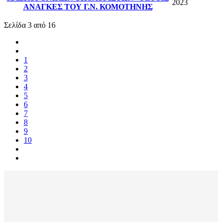
2023
ΑΝΑΓΚΕΣ ΤΟΥ Γ.Ν. ΚΟΜΟΤΗΝΗΣ
Σελίδα 3 από 16
1
2
3
4
5
6
7
8
9
10