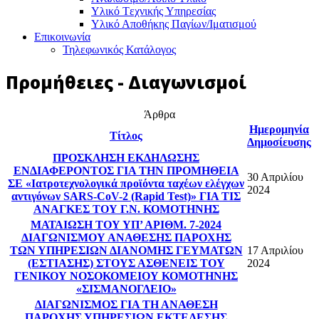
Υλικό Tεχνικής Yπηρεσίας
Υλικό Αποθήκης Παγίων/Ιματισμού
Επικοινωνία
Τηλεφωνικός Κατάλογος
Προμήθειες - Διαγωνισμοί
Άρθρα
Ημερομηνία
Τίτλος
Δημοσίευσης
ΠΡΟΣΚΛΗΣΗ ΕΚΔΗΛΩΣΗΣ
ΕΝΔΙΑΦΕΡΟΝΤΟΣ ΓΙΑ ΤΗΝ ΠΡΟΜΗΘΕΙΑ
30 Απριλίου
ΣΕ «Ιατροτεχνολογικά προϊόντα ταχέων ελέγχων
2024
αντιγόνων SARS-CoV-2 (Rapid Test)» ΓΙΑ ΤΙΣ
ΑΝΑΓΚΕΣ ΤΟΥ Γ.Ν. ΚΟΜΟΤΗΝΗΣ
ΜΑΤΑΙΩΣΗ ΤΟΥ ΥΠ’ ΑΡΙΘΜ. 7-2024
ΔΙΑΓΩΝΙΣΜΟΥ ΑΝΑΘΕΣΗΣ ΠΑΡΟΧΗΣ
ΤΩΝ ΥΠΗΡΕΣΙΩΝ ΔΙΑΝΟΜΗΣ ΓΕΥΜΑΤΩΝ
17 Απριλίου
(ΕΣΤΙΑΣΗΣ) ΣΤΟΥΣ ΑΣΘΕΝΕΙΣ ΤΟΥ
2024
ΓΕΝΙΚΟΥ ΝΟΣΟΚΟΜΕΙΟΥ ΚΟΜΟΤΗΝΗΣ
«ΣΙΣΜΑΝΟΓΛΕΙΟ»
ΔΙΑΓΩΝΙΣΜΟΣ ΓΙΑ ΤΗ ΑΝΑΘΕΣΗ
ΠΑΡΟΧΗΣ ΥΠΗΡΕΣΙΩΝ ΕΚΤΕΛΕΣΗΣ