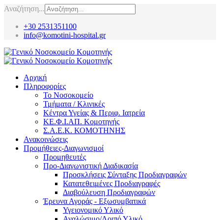
Αναζήτηση...
+30 2531351100
info@komotini-hospital.gr
Αρχική
Πληροφορίες
Το Νοσοκομείο
Τμήματα / Κλινικές
Κέντρα Υγείας & Περιφ. Ιατρεία
ΚΕ.Φ.Ι.ΑΠ. Κομοτηνής
Σ.Α.Ε.Κ. ΚΟΜΟΤΗΝΗΣ
Ανακοινώσεις
Προμήθειες-Διαγωνισμοί
Προμηθευτές
Προ-Διαγωνιστική Διαδικασία
Προσκλήσεις Σύνταξης Προδιαγραφών
Κατατεθειμένες Προδιαγραφές
Διαβούλευση Προδιαγραφών
Έρευνα Αγοράς - Εξωσυμβατικά
Υγειονομικό Υλικό
Αναλώσιμο/Λοιπό Υλικό