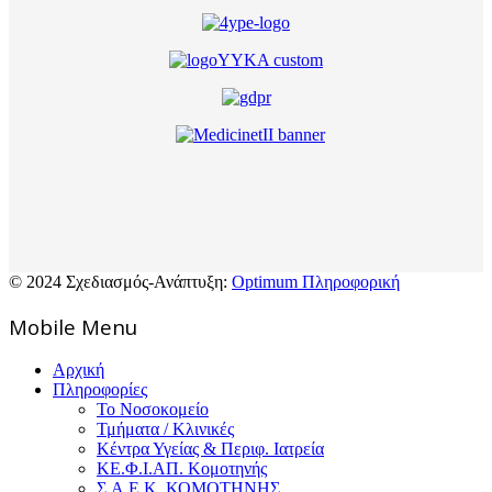
© 2024 Σχεδιασμός-Ανάπτυξη:
Optimum Πληροφορική
Mοbile Menu
Αρχική
Πληροφορίες
Το Νοσοκομείο
Τμήματα / Κλινικές
Κέντρα Υγείας & Περιφ. Ιατρεία
ΚΕ.Φ.Ι.ΑΠ. Κομοτηνής
Σ.Α.Ε.Κ. ΚΟΜΟΤΗΝΗΣ