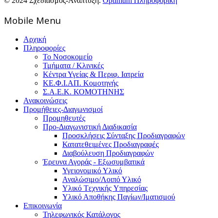
© 2024 Σχεδιασμός-Ανάπτυξη:
Optimum Πληροφορική
Mοbile Menu
Αρχική
Πληροφορίες
Το Νοσοκομείο
Τμήματα / Κλινικές
Κέντρα Υγείας & Περιφ. Ιατρεία
ΚΕ.Φ.Ι.ΑΠ. Κομοτηνής
Σ.Α.Ε.Κ. ΚΟΜΟΤΗΝΗΣ
Ανακοινώσεις
Προμήθειες-Διαγωνισμοί
Προμηθευτές
Προ-Διαγωνιστική Διαδικασία
Προσκλήσεις Σύνταξης Προδιαγραφών
Κατατεθειμένες Προδιαγραφές
Διαβούλευση Προδιαγραφών
Έρευνα Αγοράς - Εξωσυμβατικά
Υγειονομικό Υλικό
Αναλώσιμο/Λοιπό Υλικό
Υλικό Tεχνικής Yπηρεσίας
Υλικό Αποθήκης Παγίων/Ιματισμού
Επικοινωνία
Τηλεφωνικός Κατάλογος