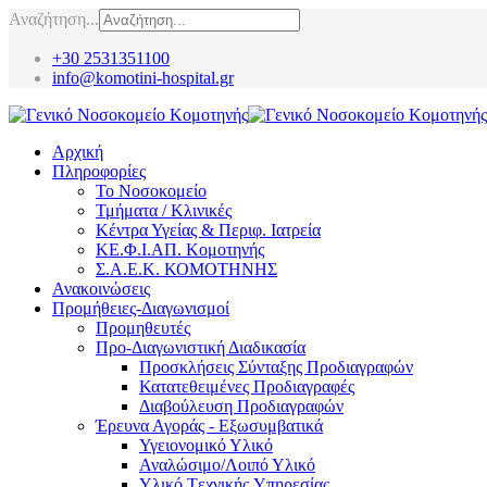
Αναζήτηση...
+30 2531351100
info@komotini-hospital.gr
Αρχική
Πληροφορίες
Το Νοσοκομείο
Τμήματα / Κλινικές
Κέντρα Υγείας & Περιφ. Ιατρεία
ΚΕ.Φ.Ι.ΑΠ. Κομοτηνής
Σ.Α.Ε.Κ. ΚΟΜΟΤΗΝΗΣ
Ανακοινώσεις
Προμήθειες-Διαγωνισμοί
Προμηθευτές
Προ-Διαγωνιστική Διαδικασία
Προσκλήσεις Σύνταξης Προδιαγραφών
Κατατεθειμένες Προδιαγραφές
Διαβούλευση Προδιαγραφών
Έρευνα Αγοράς - Εξωσυμβατικά
Υγειονομικό Υλικό
Αναλώσιμο/Λοιπό Υλικό
Υλικό Tεχνικής Yπηρεσίας