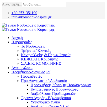
Αναζήτηση...
+30 2531351100
info@komotini-hospital.gr
Αρχική
Πληροφορίες
Το Νοσοκομείο
Τμήματα / Κλινικές
Κέντρα Υγείας & Περιφ. Ιατρεία
ΚΕ.Φ.Ι.ΑΠ. Κομοτηνής
Σ.Α.Ε.Κ. ΚΟΜΟΤΗΝΗΣ
Ανακοινώσεις
Προμήθειες-Διαγωνισμοί
Προμηθευτές
Προ-Διαγωνιστική Διαδικασία
Προσκλήσεις Σύνταξης Προδιαγραφών
Κατατεθειμένες Προδιαγραφές
Διαβούλευση Προδιαγραφών
Έρευνα Αγοράς - Εξωσυμβατικά
Υγειονομικό Υλικό
Αναλώσιμο/Λοιπό Υλικό