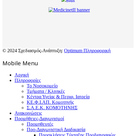
© 2024 Σχεδιασμός-Ανάπτυξη:
Optimum Πληροφορική
Mοbile Menu
Αρχική
Πληροφορίες
Το Νοσοκομείο
Τμήματα / Κλινικές
Κέντρα Υγείας & Περιφ. Ιατρεία
ΚΕ.Φ.Ι.ΑΠ. Κομοτηνής
Σ.Α.Ε.Κ. ΚΟΜΟΤΗΝΗΣ
Ανακοινώσεις
Προμήθειες-Διαγωνισμοί
Προμηθευτές
Προ-Διαγωνιστική Διαδικασία
Προσκλήσεις Σύνταξης Προδιαγραφών