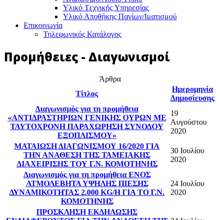
Υλικό Tεχνικής Yπηρεσίας
Υλικό Αποθήκης Παγίων/Ιματισμού
Επικοινωνία
Τηλεφωνικός Κατάλογος
Προμήθειες - Διαγωνισμοί
Άρθρα
Ημερομηνία
Τίτλος
Δημοσίευσης
Διαγωνισμός για τη προμήθεια
19
«ΑΝΤΙΔΡΑΣΤΗΡΙΩΝ ΓΕΝΙΚΗΣ ΟΥΡΩΝ ΜΕ
Αυγούστου
ΤΑΥΤΟΧΡΟΝΗ ΠΑΡΑΧΩΡΗΣΗ ΣΥΝΟΔΟΥ
2020
ΕΞΟΠΛΙΣΜΟΥ»
ΜΑΤΑΙΩΣΗ ΔΙΑΓΩΝΙΣΜΟΥ 16/2020 ΓΙΑ
30 Ιουλίου
ΤΗΝ ΑΝΑΘΕΣΗ ΤΗΣ ΤΑΜΕΙΑΚΗΣ
2020
ΔΙΑΧΕΙΡΙΣΗΣ ΤΟΥ Γ.Ν. ΚΟΜΟΤΗΝΗΣ
Διαγωνισμός για τη προμήθεια ΕΝΟΣ
ΑΤΜΟΛΕΒΗΤΑ ΥΨΗΛΗΣ ΠΙΕΣΗΣ
24 Ιουλίου
ΔΥΝΑΜΙΚΟΤΗΤΑΣ 2.000 KG/H ΓΙΑ ΤΟ Γ.Ν.
2020
ΚΟΜΟΤΗΝΗΣ
ΠΡΟΣΚΛΗΣΗ ΕΚΔΗΛΩΣΗΣ