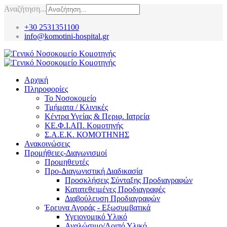
Αναζήτηση...
+30 2531351100
info@komotini-hospital.gr
Αρχική
Πληροφορίες
Το Νοσοκομείο
Τμήματα / Κλινικές
Κέντρα Υγείας & Περιφ. Ιατρεία
ΚΕ.Φ.Ι.ΑΠ. Κομοτηνής
Σ.Α.Ε.Κ. ΚΟΜΟΤΗΝΗΣ
Ανακοινώσεις
Προμήθειες-Διαγωνισμοί
Προμηθευτές
Προ-Διαγωνιστική Διαδικασία
Προσκλήσεις Σύνταξης Προδιαγραφών
Κατατεθειμένες Προδιαγραφές
Διαβούλευση Προδιαγραφών
Έρευνα Αγοράς - Εξωσυμβατικά
Υγειονομικό Υλικό
Αναλώσιμο/Λοιπό Υλικό