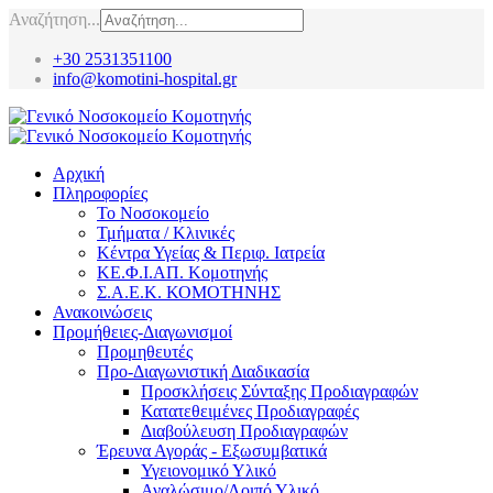
Αναζήτηση...
+30 2531351100
info@komotini-hospital.gr
Αρχική
Πληροφορίες
Το Νοσοκομείο
Τμήματα / Κλινικές
Κέντρα Υγείας & Περιφ. Ιατρεία
ΚΕ.Φ.Ι.ΑΠ. Κομοτηνής
Σ.Α.Ε.Κ. ΚΟΜΟΤΗΝΗΣ
Ανακοινώσεις
Προμήθειες-Διαγωνισμοί
Προμηθευτές
Προ-Διαγωνιστική Διαδικασία
Προσκλήσεις Σύνταξης Προδιαγραφών
Κατατεθειμένες Προδιαγραφές
Διαβούλευση Προδιαγραφών
Έρευνα Αγοράς - Εξωσυμβατικά
Υγειονομικό Υλικό
Αναλώσιμο/Λοιπό Υλικό