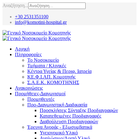
Αναζήτηση...
+30 2531351100
info@komotini-hospital.gr
Αρχική
Πληροφορίες
Το Νοσοκομείο
Τμήματα / Κλινικές
Κέντρα Υγείας & Περιφ. Ιατρεία
ΚΕ.Φ.Ι.ΑΠ. Κομοτηνής
Σ.Α.Ε.Κ. ΚΟΜΟΤΗΝΗΣ
Ανακοινώσεις
Προμήθειες-Διαγωνισμοί
Προμηθευτές
Προ-Διαγωνιστική Διαδικασία
Προσκλήσεις Σύνταξης Προδιαγραφών
Κατατεθειμένες Προδιαγραφές
Διαβούλευση Προδιαγραφών
Έρευνα Αγοράς - Εξωσυμβατικά
Υγειονομικό Υλικό
Αναλώσιμο/Λοιπό Υλικό