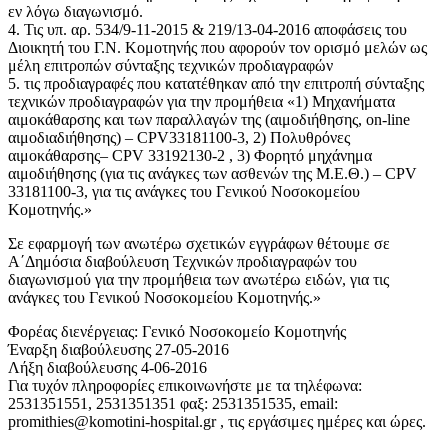
εν λόγω διαγωνισμό.
4. Τις υπ. αρ. 534/9-11-2015 & 219/13-04-2016 αποφάσεις του
Διοικητή του Γ.Ν. Κομοτηνής που αφορούν τον ορισμό μελών ως
μέλη επιτροπών σύνταξης τεχνικών προδιαγραφών
5. τις προδιαγραφές που κατατέθηκαν από την επιτροπή σύνταξης
τεχνικών προδιαγραφών για την προμήθεια «1) Μηχανήματα
αιμοκάθαρσης και των παραλλαγών της (αιμοδιήθησης, on-line
αιμοδιαδιήθησης) – CPV33181100-3, 2) Πολυθρόνες
αιμοκάθαρσης– CPV 33192130-2 , 3) Φορητό μηχάνημα
αιμοδιήθησης (για τις ανάγκες των ασθενών της Μ.Ε.Θ.) – CPV
33181100-3, για τις ανάγκες του Γενικού Νοσοκομείου
Κομοτηνής.»
Σε εφαρμογή των ανωτέρω σχετικών εγγράφων θέτουμε σε
Α΄Δημόσια διαβούλευση Τεχνικών προδιαγραφών του
διαγωνισμού για την προμήθεια των ανωτέρω ειδών, για τις
ανάγκες του Γενικού Νοσοκομείου Κομοτηνής.»
Φορέας διενέργειας: Γενικό Νοσοκομείο Κομοτηνής
Έναρξη διαβούλευσης 27-05-2016
Λήξη διαβούλευσης 4-06-2016
Για τυχόν πληροφορίες επικοινωνήστε με τα τηλέφωνα:
2531351551, 2531351351 φαξ: 2531351535, email:
promithies@komotini-hospital.gr , τις εργάσιμες ημέρες και ώρες.