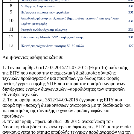
8
Διαθερμίες Χειρουργείων
331
9
Πλήρες σετ χειρουργικών εργαλείων
331
Απινιδωτής-μόνιτορ με εξωτερικό βηματοδότη, εκτυπωτή και τροχήλατο
10
331
καρότσι μεταφοράς
11
Φορητές αντλίες έγχυσης σύριγγας
331
12
Ενδοσκοπική Μονάδα ΩΡΛ υψηλής ανάλυσης
331
13
Πλυντήρια ρούχων δυναμικότητας 50-60 κιλών
427
Λαμβάνοντας υπόψη τα κάτωθι:
1. Την υπ. αρίθμ. 65/17-07-2015/21-07-2015 (θέμα 1ο) απόφασης
της ΕΠΥ που αφορά την υποχρεωτική διαδικασία σύνταξης
τεχνικών προδιαγραφών και προτύπων για όλους τους φορείς
υγείας έγγραφο της4ης ΥΠΕ που αφορά τον ορισμό των φορέων
διενέργειας ενιαίων διαγωνισμών –αρμοδιότητες των επιτροπών
σύνταξης τεχνικών
2. Το με αριθμ. πρωτ. 3512/14-09-2015 έγγραφο της ΕΠΥ που
αφορά την «παροχή διευκρινίσεων αναφορικά με τη διαδικασία και
τις απαιτήσεις της σύνταξης τεχνικών προδιαγραφών και
προτύπων»
3. την υπ’ αριθμ. πρωτ. 6878/21-09-2015 ανακοίνωση του
Νοσοκομείου βάσει της ανωτέρω απόφασης της ΕΠΥ με την οποία
ανακοινώνεται το αίτημα υποβολής τεχνικών προδιαγραφών για τον