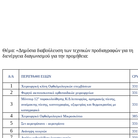
Θέμα: «Δημόσια διαβούλευση των τεχνικών προδιαγραφών για τη
διενέργεια διαγωνισμού για την προμήθεια:
Α/Α
ΠΕΡΙΓΡΑΦΗ ΕΙΔΩΝ
CP
1
Χειρουργική κλίνη Οφθαλμολογικών επεμβάσεων
331
2
Φορητό ακτινοσκοπικό ορθοπαιδικών χειρουργείων
331
Μόνιτορ 12'' παρακολούθησης Κ/Δ λειτουργίας, αρτηριακής πίεσης,
3
αναίμακτης πίεσης, καπνογραφίας, οξυμετρίας και θερμοκρασίας με
331
καταγραφικό
4
Χειρουργικό Οφθαλμολογικό Μικροσκόπιο
385
5
Σετ αεροτρύπανο - αεροπρίονο
331
6
Ανάνηψη νεογνών
331
7
Αντλίες ενδοφλέβιας έγχυσης υγρών
331