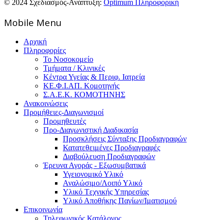
© 2024 Σχεδιασμός-Ανάπτυξη:
Optimum Πληροφορική
Mοbile Menu
Αρχική
Πληροφορίες
Το Νοσοκομείο
Τμήματα / Κλινικές
Κέντρα Υγείας & Περιφ. Ιατρεία
ΚΕ.Φ.Ι.ΑΠ. Κομοτηνής
Σ.Α.Ε.Κ. ΚΟΜΟΤΗΝΗΣ
Ανακοινώσεις
Προμήθειες-Διαγωνισμοί
Προμηθευτές
Προ-Διαγωνιστική Διαδικασία
Προσκλήσεις Σύνταξης Προδιαγραφών
Κατατεθειμένες Προδιαγραφές
Διαβούλευση Προδιαγραφών
Έρευνα Αγοράς - Εξωσυμβατικά
Υγειονομικό Υλικό
Αναλώσιμο/Λοιπό Υλικό
Υλικό Tεχνικής Yπηρεσίας
Υλικό Αποθήκης Παγίων/Ιματισμού
Επικοινωνία
Τηλεφωνικός Κατάλογος