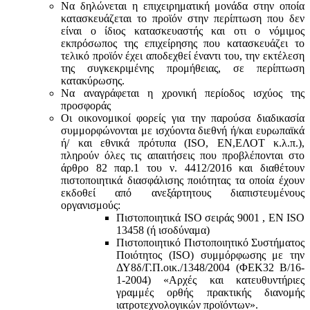
Να δηλώνεται η επιχειρηματική μονάδα στην οποία
κατασκευάζεται το προϊόν στην περίπτωση που δεν
είναι ο ίδιος κατασκευαστής και oτι ο νόμιμος
εκπρόσωπος της επιχείρησης που κατασκευάζει το
τελικό προϊόν έχει αποδεχθεί έναντι του, την εκτέλεση
της συγκεκριμένης προμήθειας, σε περίπτωση
κατακύρωσης.
Να αναγράφεται η χρονική περίοδος ισχύος της
προσφοράς
Οι οικονομικοί φορείς για την παρούσα διαδικασία
συμμορφώνονται με ισχύοντα διεθνή ή/και ευρωπαϊκά
ή/ και εθνικά πρότυπα (ISO, ΕΝ,ΕΛΟΤ κ.λ.π.),
πληρούν όλες τις απαιτήσεις που προβλέπονται στο
άρθρο 82 παρ.1 του ν. 4412/2016 και διαθέτουν
πιστοποιητικά διασφάλισης ποιότητας τα οποία έχουν
εκδοθεί από ανεξάρτητους διαπιστευμένους
οργανισμούς:
Πιστοποιητικά ISO σειράς 9001 , ΕΝ ISO
13458 (ή ισοδύναμα)
Πιστοποιητικό Πιστοποιητικό Συστήματος
Ποιότητος (ISO) συμμόρφωσης με την
ΔΥ8δ/Γ.Π.οικ./1348/2004 (ΦΕΚ32 Β/16-
1-2004) «Αρχές και κατευθυντήριες
γραμμές ορθής πρακτικής διανομής
ιατροτεχνολογικών προϊόντων».