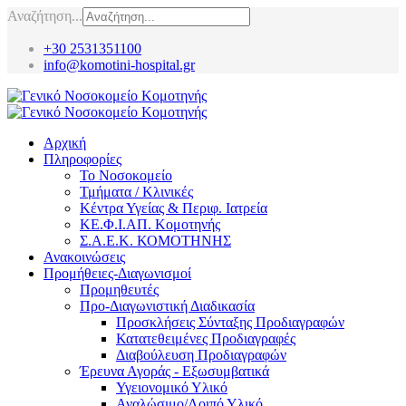
Αναζήτηση...
+30 2531351100
info@komotini-hospital.gr
Αρχική
Πληροφορίες
Το Νοσοκομείο
Τμήματα / Κλινικές
Κέντρα Υγείας & Περιφ. Ιατρεία
ΚΕ.Φ.Ι.ΑΠ. Κομοτηνής
Σ.Α.Ε.Κ. ΚΟΜΟΤΗΝΗΣ
Ανακοινώσεις
Προμήθειες-Διαγωνισμοί
Προμηθευτές
Προ-Διαγωνιστική Διαδικασία
Προσκλήσεις Σύνταξης Προδιαγραφών
Κατατεθειμένες Προδιαγραφές
Διαβούλευση Προδιαγραφών
Έρευνα Αγοράς - Εξωσυμβατικά
Υγειονομικό Υλικό
Αναλώσιμο/Λοιπό Υλικό