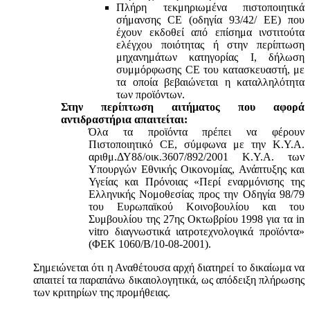
Πλήρη τεκμηριωμένα πιστοποιητικά
σήμανσης CE (οδηγία 93/42/ ΕΕ) που
έχουν εκδοθεί από επίσημα ινστιτούτα
ελέγχου ποιότητας ή στην περίπτωση
μηχανημάτων κατηγορίας Ι, δήλωση
συμμόρφωσης CE του κατασκευαστή, με
τα οποία βεβαιώνεται η καταλληλότητα
των προϊόντων.
Στην περίπτωση αιτήματος που αφορά
αντιδραστήρια απαιτείται:
Όλα τα προϊόντα πρέπει να φέρουν
Πιστοποιητικό CE, σύμφωνα με την Κ.Υ.Α.
αριθμ.ΔΥ8δ/οικ.3607/892/2001 Κ.Υ.Α. των
Υπουργών Εθνικής Οικονομίας, Ανάπτυξης και
Υγείας και Πρόνοιας «Περί εναρμόνισης της
Ελληνικής Νομοθεσίας προς την Οδηγία 98/79
του Ευρωπαϊκού Κοινοβουλίου και του
Συμβουλίου της 27ης Οκτωβρίου 1998 για τα in
vitro διαγνωστικά ιατροτεχνολογικά προϊόντα»
(ΦΕΚ 1060/Β/10-08-2001).
Σημειώνεται ότι η Αναθέτουσα αρχή διατηρεί το δικαίωμα να
απαιτεί τα παραπάνω δικαιολογητικά, ως απόδειξη πλήρωσης
των κριτηρίων της προμήθειας.