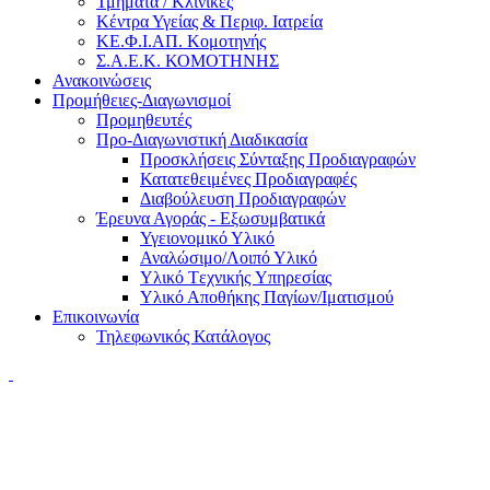
Τμήματα / Κλινικές
Κέντρα Υγείας & Περιφ. Ιατρεία
ΚΕ.Φ.Ι.ΑΠ. Κομοτηνής
Σ.Α.Ε.Κ. ΚΟΜΟΤΗΝΗΣ
Ανακοινώσεις
Προμήθειες-Διαγωνισμοί
Προμηθευτές
Προ-Διαγωνιστική Διαδικασία
Προσκλήσεις Σύνταξης Προδιαγραφών
Κατατεθειμένες Προδιαγραφές
Διαβούλευση Προδιαγραφών
Έρευνα Αγοράς - Εξωσυμβατικά
Υγειονομικό Υλικό
Αναλώσιμο/Λοιπό Υλικό
Υλικό Tεχνικής Yπηρεσίας
Υλικό Αποθήκης Παγίων/Ιματισμού
Επικοινωνία
Τηλεφωνικός Κατάλογος