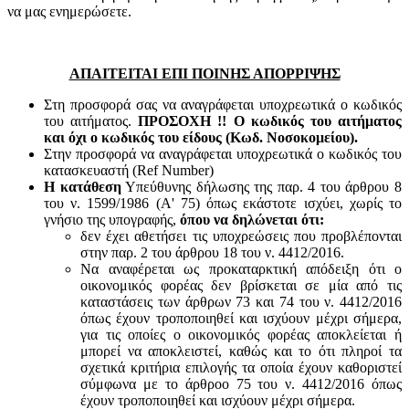
να μας ενημερώσετε.
ΑΠΑΙΤΕΙΤΑΙ ΕΠΙ ΠΟΙΝΗΣ ΑΠΟΡΡΙΨΗΣ
Στη προσφορά σας να αναγράφεται υποχρεωτικά ο κωδικός
του αιτήματος.
ΠΡΟΣΟΧΗ !! Ο κωδικός του αιτήματος
και όχι ο κωδικός του είδους (Κωδ. Νοσοκομείου).
Στην προσφορά να αναγράφεται υποχρεωτικά ο κωδικός του
κατασκευαστή (Ref Number)
Η κατάθεση
Υπεύθυνης δήλωσης της παρ. 4 του άρθρου 8
του ν. 1599/1986 (Α' 75) όπως εκάστοτε ισχύει, χωρίς το
γνήσιο της υπογραφής,
όπου να δηλώνεται ότι:
δεν έχει αθετήσει τις υποχρεώσεις που προβλέπονται
στην παρ. 2 του άρθρου 18 του ν. 4412/2016.
Να αναφέρεται ως προκαταρκτική απόδειξη ότι ο
οικονομικός φορέας δεν βρίσκεται σε μία από τις
καταστάσεις των άρθρων 73 και 74 του ν. 4412/2016
όπως έχουν τροποποιηθεί και ισχύουν μέχρι σήμερα,
για τις οποίες ο οικονομικός φορέας αποκλείεται ή
μπορεί να αποκλειστεί, καθώς και το ότι πληροί τα
σχετικά κριτήρια επιλογής τα οποία έχουν καθοριστεί
σύμφωνα με τo άρθροo 75 του ν. 4412/2016 όπως
έχουν τροποποιηθεί και ισχύουν μέχρι σήμερα.