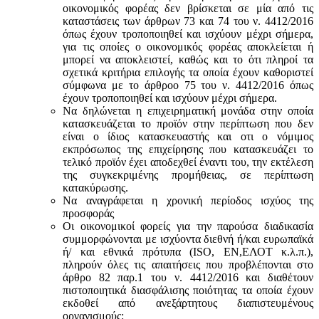
οικονομικός φορέας δεν βρίσκεται σε μία από τις
καταστάσεις των άρθρων 73 και 74 του ν. 4412/2016
όπως έχουν τροποποιηθεί και ισχύουν μέχρι σήμερα,
για τις οποίες ο οικονομικός φορέας αποκλείεται ή
μπορεί να αποκλειστεί, καθώς και το ότι πληροί τα
σχετικά κριτήρια επιλογής τα οποία έχουν καθοριστεί
σύμφωνα με τo άρθροo 75 του ν. 4412/2016 όπως
έχουν τροποποιηθεί και ισχύουν μέχρι σήμερα.
Να δηλώνεται η επιχειρηματική μονάδα στην οποία
κατασκευάζεται το προϊόν στην περίπτωση που δεν
είναι ο ίδιος κατασκευαστής και oτι ο νόμιμος
εκπρόσωπος της επιχείρησης που κατασκευάζει το
τελικό προϊόν έχει αποδεχθεί έναντι του, την εκτέλεση
της συγκεκριμένης προμήθειας, σε περίπτωση
κατακύρωσης.
Να αναγράφεται η χρονική περίοδος ισχύος της
προσφοράς
Οι οικονομικοί φορείς για την παρούσα διαδικασία
συμμορφώνονται με ισχύοντα διεθνή ή/και ευρωπαϊκά
ή/ και εθνικά πρότυπα (ISO, ΕΝ,ΕΛΟΤ κ.λ.π.),
πληρούν όλες τις απαιτήσεις που προβλέπονται στο
άρθρο 82 παρ.1 του ν. 4412/2016 και διαθέτουν
πιστοποιητικά διασφάλισης ποιότητας τα οποία έχουν
εκδοθεί από ανεξάρτητους διαπιστευμένους
οργανισμούς: