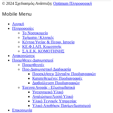
© 2024 Σχεδιασμός-Ανάπτυξη:
Optimum Πληροφορική
Mοbile Menu
Αρχική
Πληροφορίες
Το Νοσοκομείο
Τμήματα / Κλινικές
Κέντρα Υγείας & Περιφ. Ιατρεία
ΚΕ.Φ.Ι.ΑΠ. Κομοτηνής
Σ.Α.Ε.Κ. ΚΟΜΟΤΗΝΗΣ
Ανακοινώσεις
Προμήθειες-Διαγωνισμοί
Προμηθευτές
Προ-Διαγωνιστική Διαδικασία
Προσκλήσεις Σύνταξης Προδιαγραφών
Κατατεθειμένες Προδιαγραφές
Διαβούλευση Προδιαγραφών
Έρευνα Αγοράς - Εξωσυμβατικά
Υγειονομικό Υλικό
Αναλώσιμο/Λοιπό Υλικό
Υλικό Tεχνικής Yπηρεσίας
Υλικό Αποθήκης Παγίων/Ιματισμού
Επικοινωνία