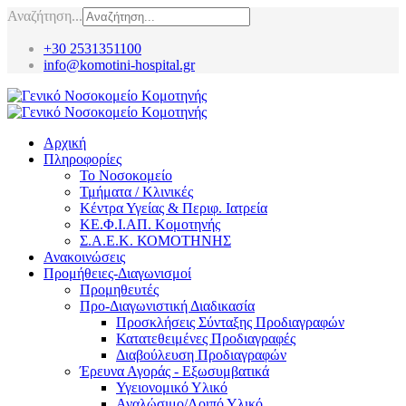
Αναζήτηση...
+30 2531351100
info@komotini-hospital.gr
Αρχική
Πληροφορίες
Το Νοσοκομείο
Τμήματα / Κλινικές
Κέντρα Υγείας & Περιφ. Ιατρεία
ΚΕ.Φ.Ι.ΑΠ. Κομοτηνής
Σ.Α.Ε.Κ. ΚΟΜΟΤΗΝΗΣ
Ανακοινώσεις
Προμήθειες-Διαγωνισμοί
Προμηθευτές
Προ-Διαγωνιστική Διαδικασία
Προσκλήσεις Σύνταξης Προδιαγραφών
Κατατεθειμένες Προδιαγραφές
Διαβούλευση Προδιαγραφών
Έρευνα Αγοράς - Εξωσυμβατικά
Υγειονομικό Υλικό
Αναλώσιμο/Λοιπό Υλικό