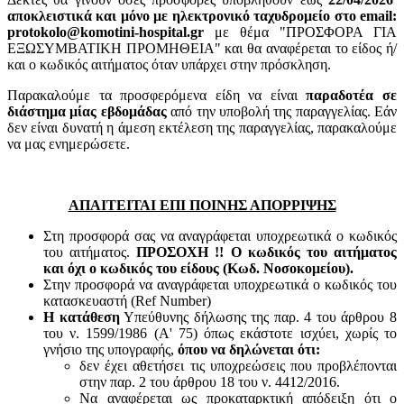
αποκλειστικά και μόνο με ηλεκτρονικό ταχυδρομείο στο email:
protokolo@komotini-hospital.gr
με θέμα "ΠΡΟΣΦΟΡΑ ΓΙΑ
ΕΞΩΣΥΜΒΑΤΙΚΗ ΠΡΟΜΗΘΕΙΑ" και θα αναφέρεται το είδος ή/
και ο κωδικός αιτήματος όταν υπάρχει στην πρόσκληση.
Παρακαλούμε τα προσφερόμενα είδη να είναι
παραδοτέα σε
διάστημα μίας εβδομάδας
από την υποβολή της παραγγελίας. Εάν
δεν είναι δυνατή η άμεση εκτέλεση της παραγγελίας, παρακαλούμε
να μας ενημερώσετε.
ΑΠΑΙΤΕΙΤΑΙ ΕΠΙ ΠΟΙΝΗΣ ΑΠΟΡΡΙΨΗΣ
Στη προσφορά σας να αναγράφεται υποχρεωτικά ο κωδικός
του αιτήματος.
ΠΡΟΣΟΧΗ !! Ο κωδικός του αιτήματος
και όχι ο κωδικός του είδους (Κωδ. Νοσοκομείου).
Στην προσφορά να αναγράφεται υποχρεωτικά ο κωδικός του
κατασκευαστή (Ref Number)
Η κατάθεση
Υπεύθυνης δήλωσης της παρ. 4 του άρθρου 8
του ν. 1599/1986 (Α' 75) όπως εκάστοτε ισχύει, χωρίς το
γνήσιο της υπογραφής,
όπου να δηλώνεται ότι:
δεν έχει αθετήσει τις υποχρεώσεις που προβλέπονται
στην παρ. 2 του άρθρου 18 του ν. 4412/2016.
Να αναφέρεται ως προκαταρκτική απόδειξη ότι ο