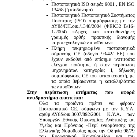
Πιστοποιητικά ISO σειράς 9001 , ΕΝ ISO
13458 (ή ισοδύναμα)
Πιστοποιητικό Πιστοποιητικό Συστήματος
Ποιότητος (ISO) συμμόρφωσης με την
ΔΥ8δ/Γ.Π.οικ./1348/2004 (ΦΕΚ32 Β/16-
1-2004) «Αρχές και κατευθυντήριες
γραμμές ορθής πρακτικής διανομής
ιατροτεχνολογικών προϊόντων».
Πλήρη τεκμηριωμένα πιστοποιητικά
σήμανσης CE (οδηγία 93/42/ ΕΕ) που
έχουν εκδοθεί από επίσημα ινστιτούτα
ελέγχου ποιότητας ή στην περίπτωση
μηχανημάτων κατηγορίας Ι, δήλωση
συμμόρφωσης CE του κατασκευαστή, με
τα οποία βεβαιώνεται η καταλληλότητα
των προϊόντων.
Στην περίπτωση αιτήματος που αφορά
αντιδραστήρια απαιτείται:
Όλα τα προϊόντα πρέπει να φέρουν
Πιστοποιητικό CE, σύμφωνα με την Κ.Υ.Α.
αριθμ.ΔΥ8δ/οικ.3607/892/2001 Κ.Υ.Α. των
Υπουργών Εθνικής Οικονομίας, Ανάπτυξης και
Υγείας και Πρόνοιας «Περί εναρμόνισης της
Ελληνικής Νομοθεσίας προς την Οδηγία 98/79
του Ευρωπαϊκού Κοινοβουλίου και του