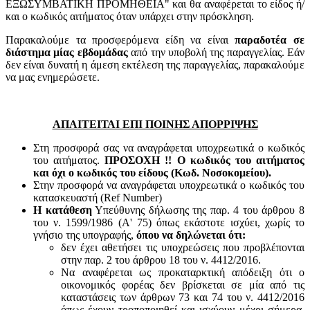
ΕΞΩΣΥΜΒΑΤΙΚΗ ΠΡΟΜΗΘΕΙΑ" και θα αναφέρεται το είδος ή/
και ο κωδικός αιτήματος όταν υπάρχει στην πρόσκληση.
Παρακαλούμε τα προσφερόμενα είδη να είναι
παραδοτέα σε
διάστημα μίας εβδομάδας
από την υποβολή της παραγγελίας. Εάν
δεν είναι δυνατή η άμεση εκτέλεση της παραγγελίας, παρακαλούμε
να μας ενημερώσετε.
ΑΠΑΙΤΕΙΤΑΙ ΕΠΙ ΠΟΙΝΗΣ ΑΠΟΡΡΙΨΗΣ
Στη προσφορά σας να αναγράφεται υποχρεωτικά ο κωδικός
του αιτήματος.
ΠΡΟΣΟΧΗ !! Ο κωδικός του αιτήματος
και όχι ο κωδικός του είδους (Κωδ. Νοσοκομείου).
Στην προσφορά να αναγράφεται υποχρεωτικά ο κωδικός του
κατασκευαστή (Ref Number)
Η κατάθεση
Υπεύθυνης δήλωσης της παρ. 4 του άρθρου 8
του ν. 1599/1986 (Α' 75) όπως εκάστοτε ισχύει, χωρίς το
γνήσιο της υπογραφής,
όπου να δηλώνεται ότι:
δεν έχει αθετήσει τις υποχρεώσεις που προβλέπονται
στην παρ. 2 του άρθρου 18 του ν. 4412/2016.
Να αναφέρεται ως προκαταρκτική απόδειξη ότι ο
οικονομικός φορέας δεν βρίσκεται σε μία από τις
καταστάσεις των άρθρων 73 και 74 του ν. 4412/2016
όπως έχουν τροποποιηθεί και ισχύουν μέχρι σήμερα,