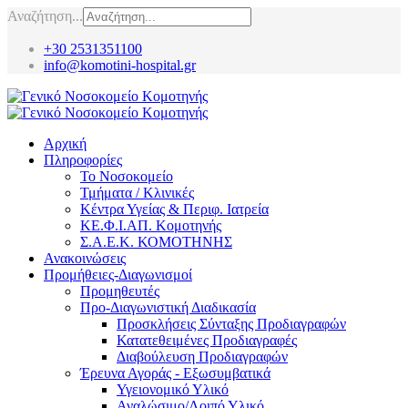
Αναζήτηση...
+30 2531351100
info@komotini-hospital.gr
Αρχική
Πληροφορίες
Το Νοσοκομείο
Τμήματα / Κλινικές
Κέντρα Υγείας & Περιφ. Ιατρεία
ΚΕ.Φ.Ι.ΑΠ. Κομοτηνής
Σ.Α.Ε.Κ. ΚΟΜΟΤΗΝΗΣ
Ανακοινώσεις
Προμήθειες-Διαγωνισμοί
Προμηθευτές
Προ-Διαγωνιστική Διαδικασία
Προσκλήσεις Σύνταξης Προδιαγραφών
Κατατεθειμένες Προδιαγραφές
Διαβούλευση Προδιαγραφών
Έρευνα Αγοράς - Εξωσυμβατικά
Υγειονομικό Υλικό
Αναλώσιμο/Λοιπό Υλικό