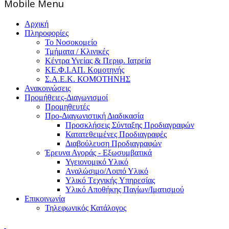
Mοbile Menu
Αρχική
Πληροφορίες
Το Νοσοκομείο
Τμήματα / Κλινικές
Κέντρα Υγείας & Περιφ. Ιατρεία
ΚΕ.Φ.Ι.ΑΠ. Κομοτηνής
Σ.Α.Ε.Κ. ΚΟΜΟΤΗΝΗΣ
Ανακοινώσεις
Προμήθειες-Διαγωνισμοί
Προμηθευτές
Προ-Διαγωνιστική Διαδικασία
Προσκλήσεις Σύνταξης Προδιαγραφών
Κατατεθειμένες Προδιαγραφές
Διαβούλευση Προδιαγραφών
Έρευνα Αγοράς - Εξωσυμβατικά
Υγειονομικό Υλικό
Αναλώσιμο/Λοιπό Υλικό
Υλικό Tεχνικής Yπηρεσίας
Υλικό Αποθήκης Παγίων/Ιματισμού
Επικοινωνία
Τηλεφωνικός Κατάλογος