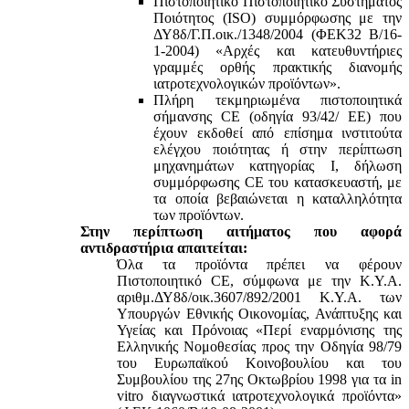
Πιστοποιητικό Πιστοποιητικό Συστήματος
Ποιότητος (ISO) συμμόρφωσης με την
ΔΥ8δ/Γ.Π.οικ./1348/2004 (ΦΕΚ32 Β/16-
1-2004) «Αρχές και κατευθυντήριες
γραμμές ορθής πρακτικής διανομής
ιατροτεχνολογικών προϊόντων».
Πλήρη τεκμηριωμένα πιστοποιητικά
σήμανσης CE (οδηγία 93/42/ ΕΕ) που
έχουν εκδοθεί από επίσημα ινστιτούτα
ελέγχου ποιότητας ή στην περίπτωση
μηχανημάτων κατηγορίας Ι, δήλωση
συμμόρφωσης CE του κατασκευαστή, με
τα οποία βεβαιώνεται η καταλληλότητα
των προϊόντων.
Στην περίπτωση αιτήματος που αφορά
αντιδραστήρια απαιτείται:
Όλα τα προϊόντα πρέπει να φέρουν
Πιστοποιητικό CE, σύμφωνα με την Κ.Υ.Α.
αριθμ.ΔΥ8δ/οικ.3607/892/2001 Κ.Υ.Α. των
Υπουργών Εθνικής Οικονομίας, Ανάπτυξης και
Υγείας και Πρόνοιας «Περί εναρμόνισης της
Ελληνικής Νομοθεσίας προς την Οδηγία 98/79
του Ευρωπαϊκού Κοινοβουλίου και του
Συμβουλίου της 27ης Οκτωβρίου 1998 για τα in
vitro διαγνωστικά ιατροτεχνολογικά προϊόντα»