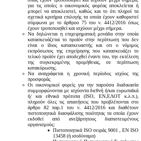
για τις οποίες ο οικονομικός φορέας αποκλείεται ή
μπορεί να αποκλειστεί, καθώς και το ότι πληροί τα
σχετικά κριτήρια επιλογής τα οποία έχουν καθοριστεί
σύμφωνα με τo άρθροo 75 του ν. 4412/2016 όπως
έχουν τροποποιηθεί και ισχύουν μέχρι σήμερα.
Να δηλώνεται η επιχειρηματική μονάδα στην οποία
κατασκευάζεται το προϊόν στην περίπτωση που δεν
είναι ο ίδιος κατασκευαστής και oτι ο νόμιμος
εκπρόσωπος της επιχείρησης που κατασκευάζει το
τελικό προϊόν έχει αποδεχθεί έναντι του, την εκτέλεση
της συγκεκριμένης προμήθειας, σε περίπτωση
κατακύρωσης.
Να αναγράφεται η χρονική περίοδος ισχύος της
προσφοράς
Οι οικονομικοί φορείς για την παρούσα διαδικασία
συμμορφώνονται με ισχύοντα διεθνή ή/και ευρωπαϊκά
ή/ και εθνικά πρότυπα (ISO, ΕΝ,ΕΛΟΤ κ.λ.π.),
πληρούν όλες τις απαιτήσεις που προβλέπονται στο
άρθρο 82 παρ.1 του ν. 4412/2016 και διαθέτουν
πιστοποιητικά διασφάλισης ποιότητας τα οποία έχουν
εκδοθεί από ανεξάρτητους διαπιστευμένους
οργανισμούς:
Πιστοποιητικά ISO σειράς 9001 , ΕΝ ISO
13458 (ή ισοδύναμα)