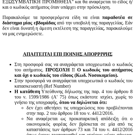
ΕΞΩΣΥΜΒΑΤΙΚΗ ΠΡΟΜΗΘΕΙΑ" και θα αναφέρεται το είδος ή/
και ο κωδικός αιτήματος όταν υπάρχει στην πρόσκληση.
Παρακαλούμε τα προσφερόμενα είδη να είναι
παραδοτέα σε
διάστημα μίας εβδομάδας
από την υποβολή της παραγγελίας. Εάν
δεν είναι δυνατή η άμεση εκτέλεση της παραγγελίας, παρακαλούμε
να μας ενημερώσετε.
ΑΠΑΙΤΕΙΤΑΙ ΕΠΙ ΠΟΙΝΗΣ ΑΠΟΡΡΙΨΗΣ
Στη προσφορά σας να αναγράφεται υποχρεωτικά ο κωδικός
του αιτήματος.
ΠΡΟΣΟΧΗ !! Ο κωδικός του αιτήματος
και όχι ο κωδικός του είδους (Κωδ. Νοσοκομείου).
Στην προσφορά να αναγράφεται υποχρεωτικά ο κωδικός του
κατασκευαστή (Ref Number)
Η κατάθεση
Υπεύθυνης δήλωσης της παρ. 4 του άρθρου 8
του ν. 1599/1986 (Α' 75) όπως εκάστοτε ισχύει, χωρίς το
γνήσιο της υπογραφής,
όπου να δηλώνεται ότι:
δεν έχει αθετήσει τις υποχρεώσεις που προβλέπονται
στην παρ. 2 του άρθρου 18 του ν. 4412/2016.
Να αναφέρεται ως προκαταρκτική απόδειξη ότι ο
οικονομικός φορέας δεν βρίσκεται σε μία από τις
καταστάσεις των άρθρων 73 και 74 του ν. 4412/2016
όπως έχουν τροποποιηθεί και ισχύουν μέχρι σήμερα,