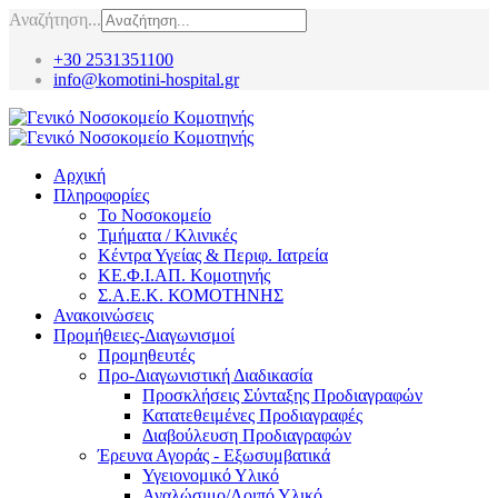
Αναζήτηση...
+30 2531351100
info@komotini-hospital.gr
Αρχική
Πληροφορίες
Το Νοσοκομείο
Τμήματα / Κλινικές
Κέντρα Υγείας & Περιφ. Ιατρεία
ΚΕ.Φ.Ι.ΑΠ. Κομοτηνής
Σ.Α.Ε.Κ. ΚΟΜΟΤΗΝΗΣ
Ανακοινώσεις
Προμήθειες-Διαγωνισμοί
Προμηθευτές
Προ-Διαγωνιστική Διαδικασία
Προσκλήσεις Σύνταξης Προδιαγραφών
Κατατεθειμένες Προδιαγραφές
Διαβούλευση Προδιαγραφών
Έρευνα Αγοράς - Εξωσυμβατικά
Υγειονομικό Υλικό
Αναλώσιμο/Λοιπό Υλικό