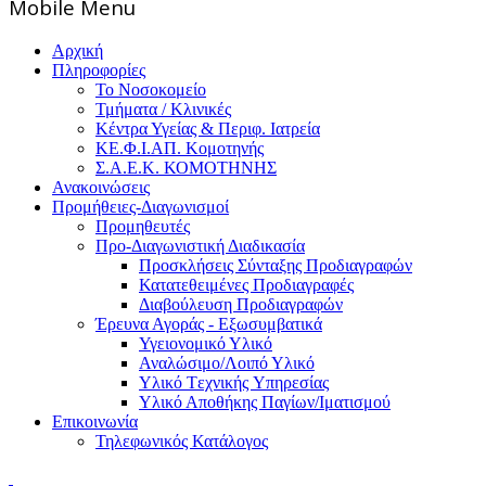
Mοbile Menu
Αρχική
Πληροφορίες
Το Νοσοκομείο
Τμήματα / Κλινικές
Κέντρα Υγείας & Περιφ. Ιατρεία
ΚΕ.Φ.Ι.ΑΠ. Κομοτηνής
Σ.Α.Ε.Κ. ΚΟΜΟΤΗΝΗΣ
Ανακοινώσεις
Προμήθειες-Διαγωνισμοί
Προμηθευτές
Προ-Διαγωνιστική Διαδικασία
Προσκλήσεις Σύνταξης Προδιαγραφών
Κατατεθειμένες Προδιαγραφές
Διαβούλευση Προδιαγραφών
Έρευνα Αγοράς - Εξωσυμβατικά
Υγειονομικό Υλικό
Αναλώσιμο/Λοιπό Υλικό
Υλικό Tεχνικής Yπηρεσίας
Υλικό Αποθήκης Παγίων/Ιματισμού
Επικοινωνία
Τηλεφωνικός Κατάλογος