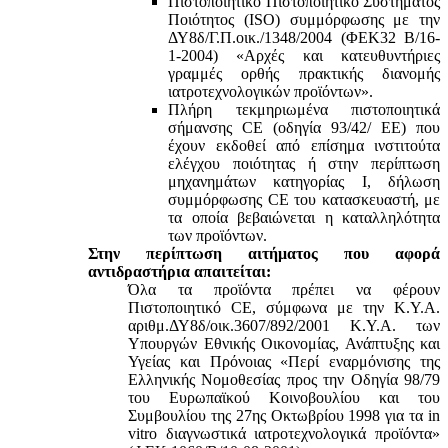
Πιστοποιητικό Πιστοποιητικό Συστήματος
Ποιότητος (ISO) συμμόρφωσης με την
ΔΥ8δ/Γ.Π.οικ./1348/2004 (ΦΕΚ32 Β/16-
1-2004) «Αρχές και κατευθυντήριες
γραμμές ορθής πρακτικής διανομής
ιατροτεχνολογικών προϊόντων».
Πλήρη τεκμηριωμένα πιστοποιητικά
σήμανσης CE (οδηγία 93/42/ ΕΕ) που
έχουν εκδοθεί από επίσημα ινστιτούτα
ελέγχου ποιότητας ή στην περίπτωση
μηχανημάτων κατηγορίας Ι, δήλωση
συμμόρφωσης CE του κατασκευαστή, με
τα οποία βεβαιώνεται η καταλληλότητα
των προϊόντων.
Στην περίπτωση αιτήματος που αφορά
αντιδραστήρια απαιτείται:
Όλα τα προϊόντα πρέπει να φέρουν
Πιστοποιητικό CE, σύμφωνα με την Κ.Υ.Α.
αριθμ.ΔΥ8δ/οικ.3607/892/2001 Κ.Υ.Α. των
Υπουργών Εθνικής Οικονομίας, Ανάπτυξης και
Υγείας και Πρόνοιας «Περί εναρμόνισης της
Ελληνικής Νομοθεσίας προς την Οδηγία 98/79
του Ευρωπαϊκού Κοινοβουλίου και του
Συμβουλίου της 27ης Οκτωβρίου 1998 για τα in
vitro διαγνωστικά ιατροτεχνολογικά προϊόντα»