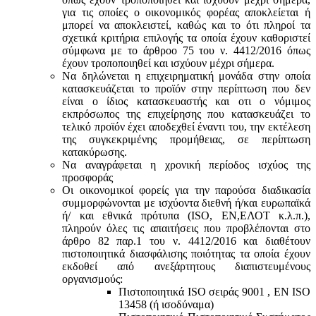
για τις οποίες ο οικονομικός φορέας αποκλείεται ή
μπορεί να αποκλειστεί, καθώς και το ότι πληροί τα
σχετικά κριτήρια επιλογής τα οποία έχουν καθοριστεί
σύμφωνα με τo άρθροo 75 του ν. 4412/2016 όπως
έχουν τροποποιηθεί και ισχύουν μέχρι σήμερα.
Να δηλώνεται η επιχειρηματική μονάδα στην οποία
κατασκευάζεται το προϊόν στην περίπτωση που δεν
είναι ο ίδιος κατασκευαστής και oτι ο νόμιμος
εκπρόσωπος της επιχείρησης που κατασκευάζει το
τελικό προϊόν έχει αποδεχθεί έναντι του, την εκτέλεση
της συγκεκριμένης προμήθειας, σε περίπτωση
κατακύρωσης.
Να αναγράφεται η χρονική περίοδος ισχύος της
προσφοράς
Οι οικονομικοί φορείς για την παρούσα διαδικασία
συμμορφώνονται με ισχύοντα διεθνή ή/και ευρωπαϊκά
ή/ και εθνικά πρότυπα (ISO, ΕΝ,ΕΛΟΤ κ.λ.π.),
πληρούν όλες τις απαιτήσεις που προβλέπονται στο
άρθρο 82 παρ.1 του ν. 4412/2016 και διαθέτουν
πιστοποιητικά διασφάλισης ποιότητας τα οποία έχουν
εκδοθεί από ανεξάρτητους διαπιστευμένους
οργανισμούς:
Πιστοποιητικά ISO σειράς 9001 , ΕΝ ISO
13458 (ή ισοδύναμα)