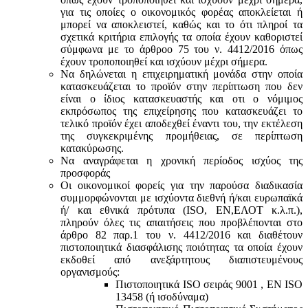
για τις οποίες ο οικονομικός φορέας αποκλείεται ή
μπορεί να αποκλειστεί, καθώς και το ότι πληροί τα
σχετικά κριτήρια επιλογής τα οποία έχουν καθοριστεί
σύμφωνα με τo άρθροo 75 του ν. 4412/2016 όπως
έχουν τροποποιηθεί και ισχύουν μέχρι σήμερα.
Να δηλώνεται η επιχειρηματική μονάδα στην οποία
κατασκευάζεται το προϊόν στην περίπτωση που δεν
είναι ο ίδιος κατασκευαστής και oτι ο νόμιμος
εκπρόσωπος της επιχείρησης που κατασκευάζει το
τελικό προϊόν έχει αποδεχθεί έναντι του, την εκτέλεση
της συγκεκριμένης προμήθειας, σε περίπτωση
κατακύρωσης.
Να αναγράφεται η χρονική περίοδος ισχύος της
προσφοράς
Οι οικονομικοί φορείς για την παρούσα διαδικασία
συμμορφώνονται με ισχύοντα διεθνή ή/και ευρωπαϊκά
ή/ και εθνικά πρότυπα (ISO, ΕΝ,ΕΛΟΤ κ.λ.π.),
πληρούν όλες τις απαιτήσεις που προβλέπονται στο
άρθρο 82 παρ.1 του ν. 4412/2016 και διαθέτουν
πιστοποιητικά διασφάλισης ποιότητας τα οποία έχουν
εκδοθεί από ανεξάρτητους διαπιστευμένους
οργανισμούς:
Πιστοποιητικά ISO σειράς 9001 , ΕΝ ISO
13458 (ή ισοδύναμα)