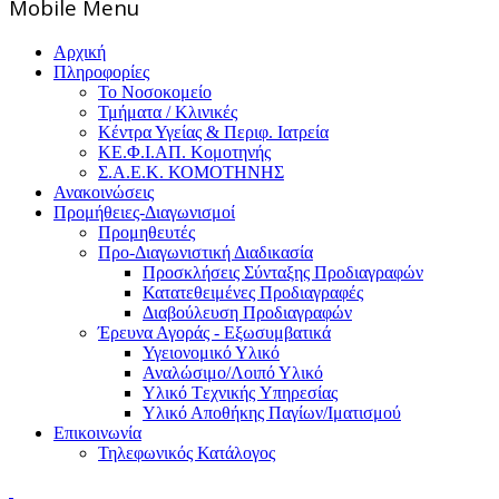
Mοbile Menu
Αρχική
Πληροφορίες
Το Νοσοκομείο
Τμήματα / Κλινικές
Κέντρα Υγείας & Περιφ. Ιατρεία
ΚΕ.Φ.Ι.ΑΠ. Κομοτηνής
Σ.Α.Ε.Κ. ΚΟΜΟΤΗΝΗΣ
Ανακοινώσεις
Προμήθειες-Διαγωνισμοί
Προμηθευτές
Προ-Διαγωνιστική Διαδικασία
Προσκλήσεις Σύνταξης Προδιαγραφών
Κατατεθειμένες Προδιαγραφές
Διαβούλευση Προδιαγραφών
Έρευνα Αγοράς - Εξωσυμβατικά
Υγειονομικό Υλικό
Αναλώσιμο/Λοιπό Υλικό
Υλικό Tεχνικής Yπηρεσίας
Υλικό Αποθήκης Παγίων/Ιματισμού
Επικοινωνία
Τηλεφωνικός Κατάλογος