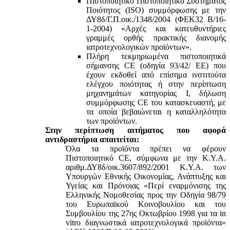
Πιστοποιητικό Πιστοποιητικό Συστήματος
Ποιότητος (ISO) συμμόρφωσης με την
ΔΥ8δ/Γ.Π.οικ./1348/2004 (ΦΕΚ32 Β/16-
1-2004) «Αρχές και κατευθυντήριες
γραμμές ορθής πρακτικής διανομής
ιατροτεχνολογικών προϊόντων».
Πλήρη τεκμηριωμένα πιστοποιητικά
σήμανσης CE (οδηγία 93/42/ ΕΕ) που
έχουν εκδοθεί από επίσημα ινστιτούτα
ελέγχου ποιότητας ή στην περίπτωση
μηχανημάτων κατηγορίας Ι, δήλωση
συμμόρφωσης CE του κατασκευαστή, με
τα οποία βεβαιώνεται η καταλληλότητα
των προϊόντων.
Στην περίπτωση αιτήματος που αφορά
αντιδραστήρια απαιτείται:
Όλα τα προϊόντα πρέπει να φέρουν
Πιστοποιητικό CE, σύμφωνα με την Κ.Υ.Α.
αριθμ.ΔΥ8δ/οικ.3607/892/2001 Κ.Υ.Α. των
Υπουργών Εθνικής Οικονομίας, Ανάπτυξης και
Υγείας και Πρόνοιας «Περί εναρμόνισης της
Ελληνικής Νομοθεσίας προς την Οδηγία 98/79
του Ευρωπαϊκού Κοινοβουλίου και του
Συμβουλίου της 27ης Οκτωβρίου 1998 για τα in
vitro διαγνωστικά ιατροτεχνολογικά προϊόντα»