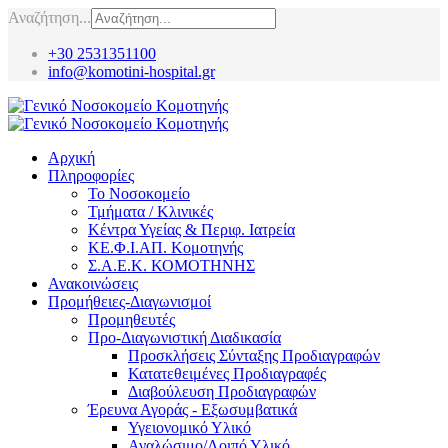
Αναζήτηση...
+30 2531351100
info@komotini-hospital.gr
Αρχική
Πληροφορίες
Το Νοσοκομείο
Τμήματα / Κλινικές
Κέντρα Υγείας & Περιφ. Ιατρεία
ΚΕ.Φ.Ι.ΑΠ. Κομοτηνής
Σ.Α.Ε.Κ. ΚΟΜΟΤΗΝΗΣ
Ανακοινώσεις
Προμήθειες-Διαγωνισμοί
Προμηθευτές
Προ-Διαγωνιστική Διαδικασία
Προσκλήσεις Σύνταξης Προδιαγραφών
Κατατεθειμένες Προδιαγραφές
Διαβούλευση Προδιαγραφών
Έρευνα Αγοράς - Εξωσυμβατικά
Υγειονομικό Υλικό
Αναλώσιμο/Λοιπό Υλικό