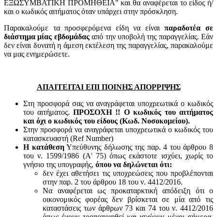
ΕΞΩΣΥΜΒΑΤΙΚΗ ΠΡΟΜΗΘΕΙΑ" και θα αναφέρεται το είδος ή/
και ο κωδικός αιτήματος όταν υπάρχει στην πρόσκληση.
Παρακαλούμε τα προσφερόμενα είδη να είναι
παραδοτέα σε
διάστημα μίας εβδομάδας
από την υποβολή της παραγγελίας. Εάν
δεν είναι δυνατή η άμεση εκτέλεση της παραγγελίας, παρακαλούμε
να μας ενημερώσετε.
ΑΠΑΙΤΕΙΤΑΙ ΕΠΙ ΠΟΙΝΗΣ ΑΠΟΡΡΙΨΗΣ
Στη προσφορά σας να αναγράφεται υποχρεωτικά ο κωδικός
του αιτήματος.
ΠΡΟΣΟΧΗ !! Ο κωδικός του αιτήματος
και όχι ο κωδικός του είδους (Κωδ. Νοσοκομείου).
Στην προσφορά να αναγράφεται υποχρεωτικά ο κωδικός του
κατασκευαστή (Ref Number)
Η κατάθεση
Υπεύθυνης δήλωσης της παρ. 4 του άρθρου 8
του ν. 1599/1986 (Α' 75) όπως εκάστοτε ισχύει, χωρίς το
γνήσιο της υπογραφής,
όπου να δηλώνεται ότι:
δεν έχει αθετήσει τις υποχρεώσεις που προβλέπονται
στην παρ. 2 του άρθρου 18 του ν. 4412/2016.
Να αναφέρεται ως προκαταρκτική απόδειξη ότι ο
οικονομικός φορέας δεν βρίσκεται σε μία από τις
καταστάσεις των άρθρων 73 και 74 του ν. 4412/2016
όπως έχουν τροποποιηθεί και ισχύουν μέχρι σήμερα,