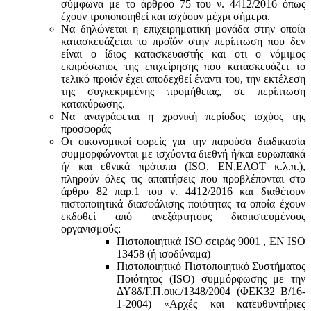
σύμφωνα με τo άρθροo 75 του ν. 4412/2016 όπως
έχουν τροποποιηθεί και ισχύουν μέχρι σήμερα.
Να δηλώνεται η επιχειρηματική μονάδα στην οποία
κατασκευάζεται το προϊόν στην περίπτωση που δεν
είναι ο ίδιος κατασκευαστής και oτι ο νόμιμος
εκπρόσωπος της επιχείρησης που κατασκευάζει το
τελικό προϊόν έχει αποδεχθεί έναντι του, την εκτέλεση
της συγκεκριμένης προμήθειας, σε περίπτωση
κατακύρωσης.
Να αναγράφεται η χρονική περίοδος ισχύος της
προσφοράς
Οι οικονομικοί φορείς για την παρούσα διαδικασία
συμμορφώνονται με ισχύοντα διεθνή ή/και ευρωπαϊκά
ή/ και εθνικά πρότυπα (ISO, ΕΝ,ΕΛΟΤ κ.λ.π.),
πληρούν όλες τις απαιτήσεις που προβλέπονται στο
άρθρο 82 παρ.1 του ν. 4412/2016 και διαθέτουν
πιστοποιητικά διασφάλισης ποιότητας τα οποία έχουν
εκδοθεί από ανεξάρτητους διαπιστευμένους
οργανισμούς:
Πιστοποιητικά ISO σειράς 9001 , ΕΝ ISO
13458 (ή ισοδύναμα)
Πιστοποιητικό Πιστοποιητικό Συστήματος
Ποιότητος (ISO) συμμόρφωσης με την
ΔΥ8δ/Γ.Π.οικ./1348/2004 (ΦΕΚ32 Β/16-
1-2004) «Αρχές και κατευθυντήριες