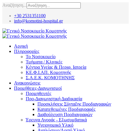
Αναζήτηση...
+30 2531351100
info@komotini-hospital.gr
Αρχική
Πληροφορίες
Το Νοσοκομείο
Τμήματα / Κλινικές
Κέντρα Υγείας & Περιφ. Ιατρεία
ΚΕ.Φ.Ι.ΑΠ. Κομοτηνής
Σ.Α.Ε.Κ. ΚΟΜΟΤΗΝΗΣ
Ανακοινώσεις
Προμήθειες-Διαγωνισμοί
Προμηθευτές
Προ-Διαγωνιστική Διαδικασία
Προσκλήσεις Σύνταξης Προδιαγραφών
Κατατεθειμένες Προδιαγραφές
Διαβούλευση Προδιαγραφών
Έρευνα Αγοράς - Εξωσυμβατικά
Υγειονομικό Υλικό
Αναλώσιμο/Λοιπό Υλικό