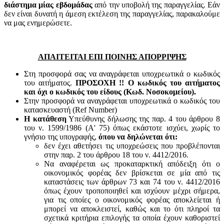
διάστημα μίας εβδομάδας
από την υποβολή της παραγγελίας. Εάν
δεν είναι δυνατή η άμεση εκτέλεση της παραγγελίας, παρακαλούμε
να μας ενημερώσετε.
ΑΠΑΙΤΕΙΤΑΙ ΕΠΙ ΠΟΙΝΗΣ ΑΠΟΡΡΙΨΗΣ
Στη προσφορά σας να αναγράφεται υποχρεωτικά ο κωδικός
του αιτήματος.
ΠΡΟΣΟΧΗ !! Ο κωδικός του αιτήματος
και όχι ο κωδικός του είδους (Κωδ. Νοσοκομείου).
Στην προσφορά να αναγράφεται υποχρεωτικά ο κωδικός του
κατασκευαστή (Ref Number)
Η κατάθεση
Υπεύθυνης δήλωσης της παρ. 4 του άρθρου 8
του ν. 1599/1986 (Α' 75) όπως εκάστοτε ισχύει, χωρίς το
γνήσιο της υπογραφής,
όπου να δηλώνεται ότι:
δεν έχει αθετήσει τις υποχρεώσεις που προβλέπονται
στην παρ. 2 του άρθρου 18 του ν. 4412/2016.
Να αναφέρεται ως προκαταρκτική απόδειξη ότι ο
οικονομικός φορέας δεν βρίσκεται σε μία από τις
καταστάσεις των άρθρων 73 και 74 του ν. 4412/2016
όπως έχουν τροποποιηθεί και ισχύουν μέχρι σήμερα,
για τις οποίες ο οικονομικός φορέας αποκλείεται ή
μπορεί να αποκλειστεί, καθώς και το ότι πληροί τα
σχετικά κριτήρια επιλογής τα οποία έχουν καθοριστεί