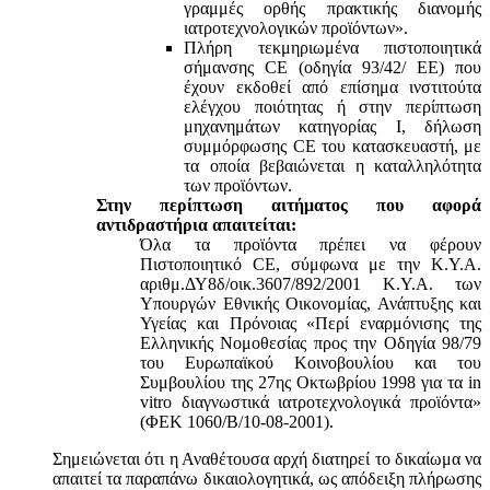
γραμμές ορθής πρακτικής διανομής
ιατροτεχνολογικών προϊόντων».
Πλήρη τεκμηριωμένα πιστοποιητικά
σήμανσης CE (οδηγία 93/42/ ΕΕ) που
έχουν εκδοθεί από επίσημα ινστιτούτα
ελέγχου ποιότητας ή στην περίπτωση
μηχανημάτων κατηγορίας Ι, δήλωση
συμμόρφωσης CE του κατασκευαστή, με
τα οποία βεβαιώνεται η καταλληλότητα
των προϊόντων.
Στην περίπτωση αιτήματος που αφορά
αντιδραστήρια απαιτείται:
Όλα τα προϊόντα πρέπει να φέρουν
Πιστοποιητικό CE, σύμφωνα με την Κ.Υ.Α.
αριθμ.ΔΥ8δ/οικ.3607/892/2001 Κ.Υ.Α. των
Υπουργών Εθνικής Οικονομίας, Ανάπτυξης και
Υγείας και Πρόνοιας «Περί εναρμόνισης της
Ελληνικής Νομοθεσίας προς την Οδηγία 98/79
του Ευρωπαϊκού Κοινοβουλίου και του
Συμβουλίου της 27ης Οκτωβρίου 1998 για τα in
vitro διαγνωστικά ιατροτεχνολογικά προϊόντα»
(ΦΕΚ 1060/Β/10-08-2001).
Σημειώνεται ότι η Αναθέτουσα αρχή διατηρεί το δικαίωμα να
απαιτεί τα παραπάνω δικαιολογητικά, ως απόδειξη πλήρωσης