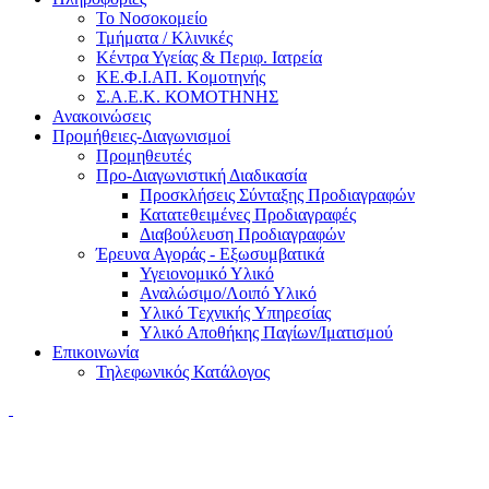
Το Νοσοκομείο
Τμήματα / Κλινικές
Κέντρα Υγείας & Περιφ. Ιατρεία
ΚΕ.Φ.Ι.ΑΠ. Κομοτηνής
Σ.Α.Ε.Κ. ΚΟΜΟΤΗΝΗΣ
Ανακοινώσεις
Προμήθειες-Διαγωνισμοί
Προμηθευτές
Προ-Διαγωνιστική Διαδικασία
Προσκλήσεις Σύνταξης Προδιαγραφών
Κατατεθειμένες Προδιαγραφές
Διαβούλευση Προδιαγραφών
Έρευνα Αγοράς - Εξωσυμβατικά
Υγειονομικό Υλικό
Αναλώσιμο/Λοιπό Υλικό
Υλικό Tεχνικής Yπηρεσίας
Υλικό Αποθήκης Παγίων/Ιματισμού
Επικοινωνία
Τηλεφωνικός Κατάλογος