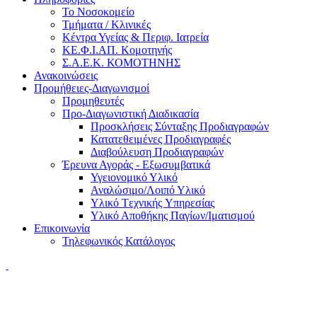
Το Νοσοκομείο
Τμήματα / Κλινικές
Κέντρα Υγείας & Περιφ. Ιατρεία
ΚΕ.Φ.Ι.ΑΠ. Κομοτηνής
Σ.Α.Ε.Κ. ΚΟΜΟΤΗΝΗΣ
Ανακοινώσεις
Προμήθειες-Διαγωνισμοί
Προμηθευτές
Προ-Διαγωνιστική Διαδικασία
Προσκλήσεις Σύνταξης Προδιαγραφών
Κατατεθειμένες Προδιαγραφές
Διαβούλευση Προδιαγραφών
Έρευνα Αγοράς - Εξωσυμβατικά
Υγειονομικό Υλικό
Αναλώσιμο/Λοιπό Υλικό
Υλικό Tεχνικής Yπηρεσίας
Υλικό Αποθήκης Παγίων/Ιματισμού
Επικοινωνία
Τηλεφωνικός Κατάλογος