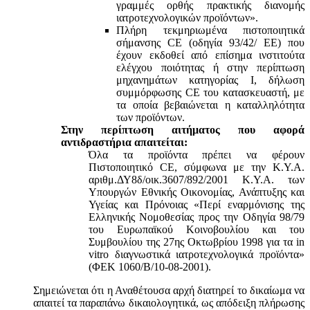
γραμμές ορθής πρακτικής διανομής
ιατροτεχνολογικών προϊόντων».
Πλήρη τεκμηριωμένα πιστοποιητικά
σήμανσης CE (οδηγία 93/42/ ΕΕ) που
έχουν εκδοθεί από επίσημα ινστιτούτα
ελέγχου ποιότητας ή στην περίπτωση
μηχανημάτων κατηγορίας Ι, δήλωση
συμμόρφωσης CE του κατασκευαστή, με
τα οποία βεβαιώνεται η καταλληλότητα
των προϊόντων.
Στην περίπτωση αιτήματος που αφορά
αντιδραστήρια απαιτείται:
Όλα τα προϊόντα πρέπει να φέρουν
Πιστοποιητικό CE, σύμφωνα με την Κ.Υ.Α.
αριθμ.ΔΥ8δ/οικ.3607/892/2001 Κ.Υ.Α. των
Υπουργών Εθνικής Οικονομίας, Ανάπτυξης και
Υγείας και Πρόνοιας «Περί εναρμόνισης της
Ελληνικής Νομοθεσίας προς την Οδηγία 98/79
του Ευρωπαϊκού Κοινοβουλίου και του
Συμβουλίου της 27ης Οκτωβρίου 1998 για τα in
vitro διαγνωστικά ιατροτεχνολογικά προϊόντα»
(ΦΕΚ 1060/Β/10-08-2001).
Σημειώνεται ότι η Αναθέτουσα αρχή διατηρεί το δικαίωμα να
απαιτεί τα παραπάνω δικαιολογητικά, ως απόδειξη πλήρωσης