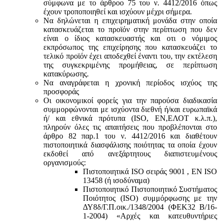
σύμφωνα με τo άρθροo 75 του ν. 4412/2016 όπως
έχουν τροποποιηθεί και ισχύουν μέχρι σήμερα.
Να δηλώνεται η επιχειρηματική μονάδα στην οποία
κατασκευάζεται το προϊόν στην περίπτωση που δεν
είναι ο ίδιος κατασκευαστής και oτι ο νόμιμος
εκπρόσωπος της επιχείρησης που κατασκευάζει το
τελικό προϊόν έχει αποδεχθεί έναντι του, την εκτέλεση
της συγκεκριμένης προμήθειας, σε περίπτωση
κατακύρωσης.
Να αναγράφεται η χρονική περίοδος ισχύος της
προσφοράς
Οι οικονομικοί φορείς για την παρούσα διαδικασία
συμμορφώνονται με ισχύοντα διεθνή ή/και ευρωπαϊκά
ή/ και εθνικά πρότυπα (ISO, ΕΝ,ΕΛΟΤ κ.λ.π.),
πληρούν όλες τις απαιτήσεις που προβλέπονται στο
άρθρο 82 παρ.1 του ν. 4412/2016 και διαθέτουν
πιστοποιητικά διασφάλισης ποιότητας τα οποία έχουν
εκδοθεί από ανεξάρτητους διαπιστευμένους
οργανισμούς:
Πιστοποιητικά ISO σειράς 9001 , ΕΝ ISO
13458 (ή ισοδύναμα)
Πιστοποιητικό Πιστοποιητικό Συστήματος
Ποιότητος (ISO) συμμόρφωσης με την
ΔΥ8δ/Γ.Π.οικ./1348/2004 (ΦΕΚ32 Β/16-
1-2004) «Αρχές και κατευθυντήριες