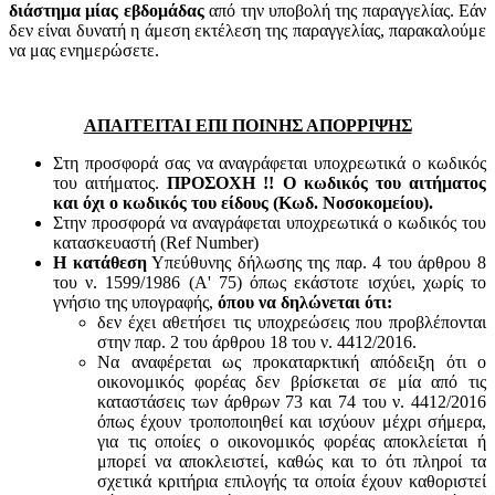
διάστημα μίας εβδομάδας
από την υποβολή της παραγγελίας. Εάν
δεν είναι δυνατή η άμεση εκτέλεση της παραγγελίας, παρακαλούμε
να μας ενημερώσετε.
ΑΠΑΙΤΕΙΤΑΙ ΕΠΙ ΠΟΙΝΗΣ ΑΠΟΡΡΙΨΗΣ
Στη προσφορά σας να αναγράφεται υποχρεωτικά ο κωδικός
του αιτήματος.
ΠΡΟΣΟΧΗ !! Ο κωδικός του αιτήματος
και όχι ο κωδικός του είδους (Κωδ. Νοσοκομείου).
Στην προσφορά να αναγράφεται υποχρεωτικά ο κωδικός του
κατασκευαστή (Ref Number)
Η κατάθεση
Υπεύθυνης δήλωσης της παρ. 4 του άρθρου 8
του ν. 1599/1986 (Α' 75) όπως εκάστοτε ισχύει, χωρίς το
γνήσιο της υπογραφής,
όπου να δηλώνεται ότι:
δεν έχει αθετήσει τις υποχρεώσεις που προβλέπονται
στην παρ. 2 του άρθρου 18 του ν. 4412/2016.
Να αναφέρεται ως προκαταρκτική απόδειξη ότι ο
οικονομικός φορέας δεν βρίσκεται σε μία από τις
καταστάσεις των άρθρων 73 και 74 του ν. 4412/2016
όπως έχουν τροποποιηθεί και ισχύουν μέχρι σήμερα,
για τις οποίες ο οικονομικός φορέας αποκλείεται ή
μπορεί να αποκλειστεί, καθώς και το ότι πληροί τα
σχετικά κριτήρια επιλογής τα οποία έχουν καθοριστεί