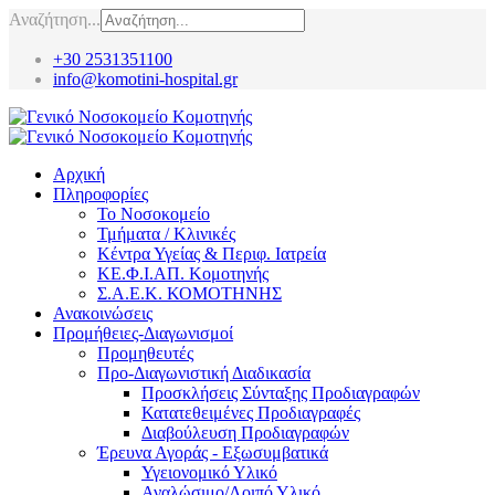
Αναζήτηση...
+30 2531351100
info@komotini-hospital.gr
Αρχική
Πληροφορίες
Το Νοσοκομείο
Τμήματα / Κλινικές
Κέντρα Υγείας & Περιφ. Ιατρεία
ΚΕ.Φ.Ι.ΑΠ. Κομοτηνής
Σ.Α.Ε.Κ. ΚΟΜΟΤΗΝΗΣ
Ανακοινώσεις
Προμήθειες-Διαγωνισμοί
Προμηθευτές
Προ-Διαγωνιστική Διαδικασία
Προσκλήσεις Σύνταξης Προδιαγραφών
Κατατεθειμένες Προδιαγραφές
Διαβούλευση Προδιαγραφών
Έρευνα Αγοράς - Εξωσυμβατικά
Υγειονομικό Υλικό
Αναλώσιμο/Λοιπό Υλικό