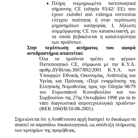
Πλήρη τεκμηριωμένα πιστοποιητικά
σήμανσης CE (οδηγία 93/42/ ΕΕ) που
έχουν εκδοθεί από επίσημα ινστιτούτα
ελέγχου ποιότητας ή στην περίπτωση
μηχανημάτων κατηγορίας Ι, δήλωση
συμμόρφωσης CE του κατασκευαστή, με
τα οποία βεβαιώνεται η καταλληλότητα
των προϊόντων.
Στην περίπτωση αιτήματος που αφορά
αντιδραστήρια απαιτείται:
Όλα τα προϊόντα πρέπει να φέρουν
Πιστοποιητικό CE, σύμφωνα με την Κ.Υ.Α.
αριθμ.ΔΥ8δ/οικ.3607/892/2001 Κ.Υ.Α. των
Υπουργών Εθνικής Οικονομίας, Ανάπτυξης και
Υγείας και Πρόνοιας «Περί εναρμόνισης της
Ελληνικής Νομοθεσίας προς την Οδηγία 98/79
του Ευρωπαϊκού Κοινοβουλίου και του
Συμβουλίου της 27ης Οκτωβρίου 1998 για τα in
vitro διαγνωστικά ιατροτεχνολογικά προϊόντα»
(ΦΕΚ 1060/Β/10-08-2001).
Σημειώνεται ότι η Αναθέτουσα αρχή διατηρεί το δικαίωμα να
απαιτεί τα παραπάνω δικαιολογητικά, ως απόδειξη πλήρωσης
των κριτηρίων της προμήθειας.