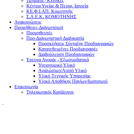
Τμήματα / Κλινικές
Κέντρα Υγείας & Περιφ. Ιατρεία
ΚΕ.Φ.Ι.ΑΠ. Κομοτηνής
Σ.Α.Ε.Κ. ΚΟΜΟΤΗΝΗΣ
Ανακοινώσεις
Προμήθειες-Διαγωνισμοί
Προμηθευτές
Προ-Διαγωνιστική Διαδικασία
Προσκλήσεις Σύνταξης Προδιαγραφών
Κατατεθειμένες Προδιαγραφές
Διαβούλευση Προδιαγραφών
Έρευνα Αγοράς - Εξωσυμβατικά
Υγειονομικό Υλικό
Αναλώσιμο/Λοιπό Υλικό
Υλικό Tεχνικής Yπηρεσίας
Υλικό Αποθήκης Παγίων/Ιματισμού
Επικοινωνία
Τηλεφωνικός Κατάλογος