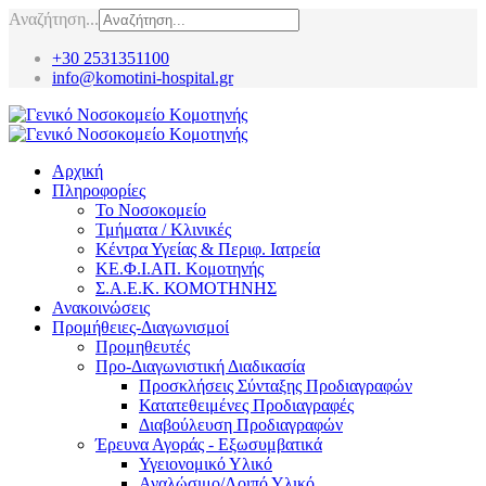
Αναζήτηση...
+30 2531351100
info@komotini-hospital.gr
Αρχική
Πληροφορίες
Το Νοσοκομείο
Τμήματα / Κλινικές
Κέντρα Υγείας & Περιφ. Ιατρεία
ΚΕ.Φ.Ι.ΑΠ. Κομοτηνής
Σ.Α.Ε.Κ. ΚΟΜΟΤΗΝΗΣ
Ανακοινώσεις
Προμήθειες-Διαγωνισμοί
Προμηθευτές
Προ-Διαγωνιστική Διαδικασία
Προσκλήσεις Σύνταξης Προδιαγραφών
Κατατεθειμένες Προδιαγραφές
Διαβούλευση Προδιαγραφών
Έρευνα Αγοράς - Εξωσυμβατικά
Υγειονομικό Υλικό
Αναλώσιμο/Λοιπό Υλικό