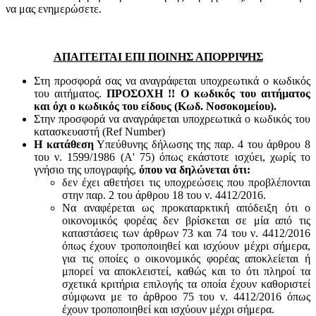
να μας ενημερώσετε.
ΑΠΑΙΤΕΙΤΑΙ ΕΠΙ ΠΟΙΝΗΣ ΑΠΟΡΡΙΨΗΣ
Στη προσφορά σας να αναγράφεται υποχρεωτικά ο κωδικός
του αιτήματος.
ΠΡΟΣΟΧΗ !! Ο κωδικός του αιτήματος
και όχι ο κωδικός του είδους (Κωδ. Νοσοκομείου).
Στην προσφορά να αναγράφεται υποχρεωτικά ο κωδικός του
κατασκευαστή (Ref Number)
Η κατάθεση
Υπεύθυνης δήλωσης της παρ. 4 του άρθρου 8
του ν. 1599/1986 (Α' 75) όπως εκάστοτε ισχύει, χωρίς το
γνήσιο της υπογραφής,
όπου να δηλώνεται ότι:
δεν έχει αθετήσει τις υποχρεώσεις που προβλέπονται
στην παρ. 2 του άρθρου 18 του ν. 4412/2016.
Να αναφέρεται ως προκαταρκτική απόδειξη ότι ο
οικονομικός φορέας δεν βρίσκεται σε μία από τις
καταστάσεις των άρθρων 73 και 74 του ν. 4412/2016
όπως έχουν τροποποιηθεί και ισχύουν μέχρι σήμερα,
για τις οποίες ο οικονομικός φορέας αποκλείεται ή
μπορεί να αποκλειστεί, καθώς και το ότι πληροί τα
σχετικά κριτήρια επιλογής τα οποία έχουν καθοριστεί
σύμφωνα με τo άρθροo 75 του ν. 4412/2016 όπως
έχουν τροποποιηθεί και ισχύουν μέχρι σήμερα.