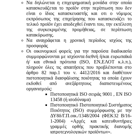
Να δηλώνεται η επιχειρηματική μονάδα στην οποία
κατασκευάζεται το προϊόν στην περίπτωση που δεν
είναι ο ίδιος κατασκευαστής και oτι ο νόμιμος
εκπρόσωπος της επιχείρησης που κατασκευάζει το
τελικό προϊόν έχει αποδεχθεί έναντι του, την εκτέλεση
της συγκεκριμένης προμήθειας, σε περίπτωση
κατακύρωσης.
Να αναγράφεται η χρονική περίοδος ισχύος της
προσφοράς
Οι οικονομικοί φορείς για την παρούσα διαδικασία
συμμορφώνονται με ισχύοντα διεθνή ή/και ευρωπαϊκά
ή/ και εθνικά πρότυπα (ISO, ΕΝ,ΕΛΟΤ κ.λ.π.),
πληρούν όλες τις απαιτήσεις που προβλέπονται στο
άρθρο 82 παρ.1 του ν. 4412/2016 και διαθέτουν
πιστοποιητικά διασφάλισης ποιότητας τα οποία έχουν
εκδοθεί από ανεξάρτητους διαπιστευμένους
οργανισμούς:
Πιστοποιητικά ISO σειράς 9001 , ΕΝ ISO
13458 (ή ισοδύναμα)
Πιστοποιητικό Πιστοποιητικό Συστήματος
Ποιότητος (ISO) συμμόρφωσης με την
ΔΥ8δ/Γ.Π.οικ./1348/2004 (ΦΕΚ32 Β/16-
1-2004) «Αρχές και κατευθυντήριες
γραμμές ορθής πρακτικής διανομής
ιατροτεχνολογικών προϊόντων».