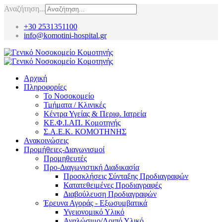
Αναζήτηση...
+30 2531351100
info@komotini-hospital.gr
Αρχική
Πληροφορίες
Το Νοσοκομείο
Τμήματα / Κλινικές
Κέντρα Υγείας & Περιφ. Ιατρεία
ΚΕ.Φ.Ι.ΑΠ. Κομοτηνής
Σ.Α.Ε.Κ. ΚΟΜΟΤΗΝΗΣ
Ανακοινώσεις
Προμήθειες-Διαγωνισμοί
Προμηθευτές
Προ-Διαγωνιστική Διαδικασία
Προσκλήσεις Σύνταξης Προδιαγραφών
Κατατεθειμένες Προδιαγραφές
Διαβούλευση Προδιαγραφών
Έρευνα Αγοράς - Εξωσυμβατικά
Υγειονομικό Υλικό
Αναλώσιμο/Λοιπό Υλικό