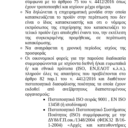
σύμφωνα με τo άρθροo 75 του ν. 4412/2016 όπως
έχουν τροποποιηθεί και ισχύουν μέχρι σήμερα.
Να δηλώνεται η επιχειρηματική μονάδα στην οποία
κατασκευάζεται το προϊόν στην περίπτωση που δεν
είναι ο ίδιος κατασκευαστής και oτι ο νόμιμος
εκπρόσωπος της επιχείρησης που κατασκευάζει το
τελικό προϊόν έχει αποδεχθεί έναντι του, την εκτέλεση
της συγκεκριμένης προμήθειας, σε περίπτωση
κατακύρωσης.
Να αναγράφεται η χρονική περίοδος ισχύος της
προσφοράς
Οι οικονομικοί φορείς για την παρούσα διαδικασία
συμμορφώνονται με ισχύοντα διεθνή ή/και ευρωπαϊκά
ή/ και εθνικά πρότυπα (ISO, ΕΝ,ΕΛΟΤ κ.λ.π.),
πληρούν όλες τις απαιτήσεις που προβλέπονται στο
άρθρο 82 παρ.1 του ν. 4412/2016 και διαθέτουν
πιστοποιητικά διασφάλισης ποιότητας τα οποία έχουν
εκδοθεί από ανεξάρτητους διαπιστευμένους
οργανισμούς:
Πιστοποιητικά ISO σειράς 9001 , ΕΝ ISO
13458 (ή ισοδύναμα)
Πιστοποιητικό Πιστοποιητικό Συστήματος
Ποιότητος (ISO) συμμόρφωσης με την
ΔΥ8δ/Γ.Π.οικ./1348/2004 (ΦΕΚ32 Β/16-
1-2004) «Αρχές και κατευθυντήριες