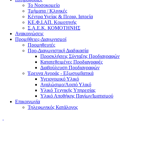
Το Νοσοκομείο
Τμήματα / Κλινικές
Κέντρα Υγείας & Περιφ. Ιατρεία
ΚΕ.Φ.Ι.ΑΠ. Κομοτηνής
Σ.Α.Ε.Κ. ΚΟΜΟΤΗΝΗΣ
Ανακοινώσεις
Προμήθειες-Διαγωνισμοί
Προμηθευτές
Προ-Διαγωνιστική Διαδικασία
Προσκλήσεις Σύνταξης Προδιαγραφών
Κατατεθειμένες Προδιαγραφές
Διαβούλευση Προδιαγραφών
Έρευνα Αγοράς - Εξωσυμβατικά
Υγειονομικό Υλικό
Αναλώσιμο/Λοιπό Υλικό
Υλικό Tεχνικής Yπηρεσίας
Υλικό Αποθήκης Παγίων/Ιματισμού
Επικοινωνία
Τηλεφωνικός Κατάλογος