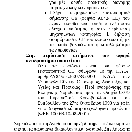
γραμμές ορθής πρακτικής διανομής
ιατροτεχνολογικών προϊόντων».
Πλήρη τεκμηριωμένα πιστοποιητικά
σήμανσης CE (οδηγία 93/42/ ΕΕ) που
έχουν εκδοθεί από επίσημα ινστιτούτα
ελέγχου ποιότητας ή στην περίπτωση
μηχανημάτων κατηγορίας Ι, δήλωση
συμμόρφωσης CE του κατασκευαστή, με
τα οποία βεβαιώνεται η καταλληλότητα
των προϊόντων.
Στην περίπτωση αιτήματος που αφορά
αντιδραστήρια απαιτείται:
Όλα τα προϊόντα πρέπει να φέρουν
Πιστοποιητικό CE, σύμφωνα με την Κ.Υ.Α.
αριθμ.ΔΥ8δ/οικ.3607/892/2001 Κ.Υ.Α. των
Υπουργών Εθνικής Οικονομίας, Ανάπτυξης και
Υγείας και Πρόνοιας «Περί εναρμόνισης της
Ελληνικής Νομοθεσίας προς την Οδηγία 98/79
του Ευρωπαϊκού Κοινοβουλίου και του
Συμβουλίου της 27ης Οκτωβρίου 1998 για τα in
vitro διαγνωστικά ιατροτεχνολογικά προϊόντα»
(ΦΕΚ 1060/Β/10-08-2001).
Σημειώνεται ότι η Αναθέτουσα αρχή διατηρεί το δικαίωμα να
απαιτεί τα παραπάνω δικαιολογητικά, ως απόδειξη πλήρωσης