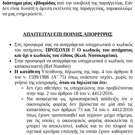
διάστημα μίας εβδομάδας
από την υποβολή της παραγγελίας. Εάν
δεν είναι δυνατή η άμεση εκτέλεση της παραγγελίας, παρακαλούμε
να μας ενημερώσετε.
ΑΠΑΙΤΕΙΤΑΙ ΕΠΙ ΠΟΙΝΗΣ ΑΠΟΡΡΙΨΗΣ
Στη προσφορά σας να αναγράφεται υποχρεωτικά ο κωδικός
του αιτήματος.
ΠΡΟΣΟΧΗ !! Ο κωδικός του αιτήματος
και όχι ο κωδικός του είδους (Κωδ. Νοσοκομείου).
Στην προσφορά να αναγράφεται υποχρεωτικά ο κωδικός του
κατασκευαστή (Ref Number)
Η κατάθεση
Υπεύθυνης δήλωσης της παρ. 4 του άρθρου 8
του ν. 1599/1986 (Α' 75) όπως εκάστοτε ισχύει, χωρίς το
γνήσιο της υπογραφής,
όπου να δηλώνεται ότι:
δεν έχει αθετήσει τις υποχρεώσεις που προβλέπονται
στην παρ. 2 του άρθρου 18 του ν. 4412/2016.
Να αναφέρεται ως προκαταρκτική απόδειξη ότι ο
οικονομικός φορέας δεν βρίσκεται σε μία από τις
καταστάσεις των άρθρων 73 και 74 του ν. 4412/2016
όπως έχουν τροποποιηθεί και ισχύουν μέχρι σήμερα,
για τις οποίες ο οικονομικός φορέας αποκλείεται ή
μπορεί να αποκλειστεί, καθώς και το ότι πληροί τα
σχετικά κριτήρια επιλογής τα οποία έχουν καθοριστεί