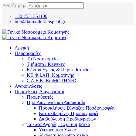
Αναζήτηση...
+30 2531351100
info@komotini-hospital.gr
Αρχική
Πληροφορίες
Το Νοσοκομείο
Τμήματα / Κλινικές
Κέντρα Υγείας & Περιφ. Ιατρεία
ΚΕ.Φ.Ι.ΑΠ. Κομοτηνής
Σ.Α.Ε.Κ. ΚΟΜΟΤΗΝΗΣ
Ανακοινώσεις
Προμήθειες-Διαγωνισμοί
Προμηθευτές
Προ-Διαγωνιστική Διαδικασία
Προσκλήσεις Σύνταξης Προδιαγραφών
Κατατεθειμένες Προδιαγραφές
Διαβούλευση Προδιαγραφών
Έρευνα Αγοράς - Εξωσυμβατικά
Υγειονομικό Υλικό
Αναλώσιμο/Λοιπό Υλικό