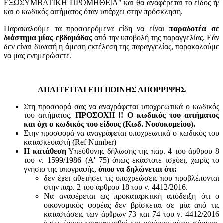
ΕΞΩΣΥΜΒΑΤΙΚΗ ΠΡΟΜΗΘΕΙΑ" και θα αναφέρεται το είδος ή/
και ο κωδικός αιτήματος όταν υπάρχει στην πρόσκληση.
Παρακαλούμε τα προσφερόμενα είδη να είναι
παραδοτέα σε
διάστημα μίας εβδομάδας
από την υποβολή της παραγγελίας. Εάν
δεν είναι δυνατή η άμεση εκτέλεση της παραγγελίας, παρακαλούμε
να μας ενημερώσετε.
ΑΠΑΙΤΕΙΤΑΙ ΕΠΙ ΠΟΙΝΗΣ ΑΠΟΡΡΙΨΗΣ
Στη προσφορά σας να αναγράφεται υποχρεωτικά ο κωδικός
του αιτήματος.
ΠΡΟΣΟΧΗ !! Ο κωδικός του αιτήματος
και όχι ο κωδικός του είδους (Κωδ. Νοσοκομείου).
Στην προσφορά να αναγράφεται υποχρεωτικά ο κωδικός του
κατασκευαστή (Ref Number)
Η κατάθεση
Υπεύθυνης δήλωσης της παρ. 4 του άρθρου 8
του ν. 1599/1986 (Α' 75) όπως εκάστοτε ισχύει, χωρίς το
γνήσιο της υπογραφής,
όπου να δηλώνεται ότι:
δεν έχει αθετήσει τις υποχρεώσεις που προβλέπονται
στην παρ. 2 του άρθρου 18 του ν. 4412/2016.
Να αναφέρεται ως προκαταρκτική απόδειξη ότι ο
οικονομικός φορέας δεν βρίσκεται σε μία από τις
καταστάσεις των άρθρων 73 και 74 του ν. 4412/2016
όπως έχουν τροποποιηθεί και ισχύουν μέχρι σήμερα,