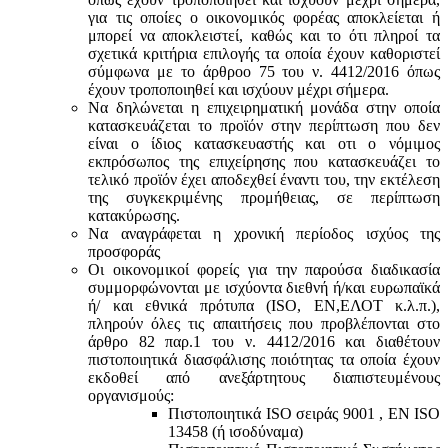
για τις οποίες ο οικονομικός φορέας αποκλείεται ή
μπορεί να αποκλειστεί, καθώς και το ότι πληροί τα
σχετικά κριτήρια επιλογής τα οποία έχουν καθοριστεί
σύμφωνα με τo άρθροo 75 του ν. 4412/2016 όπως
έχουν τροποποιηθεί και ισχύουν μέχρι σήμερα.
Να δηλώνεται η επιχειρηματική μονάδα στην οποία
κατασκευάζεται το προϊόν στην περίπτωση που δεν
είναι ο ίδιος κατασκευαστής και oτι ο νόμιμος
εκπρόσωπος της επιχείρησης που κατασκευάζει το
τελικό προϊόν έχει αποδεχθεί έναντι του, την εκτέλεση
της συγκεκριμένης προμήθειας, σε περίπτωση
κατακύρωσης.
Να αναγράφεται η χρονική περίοδος ισχύος της
προσφοράς
Οι οικονομικοί φορείς για την παρούσα διαδικασία
συμμορφώνονται με ισχύοντα διεθνή ή/και ευρωπαϊκά
ή/ και εθνικά πρότυπα (ISO, ΕΝ,ΕΛΟΤ κ.λ.π.),
πληρούν όλες τις απαιτήσεις που προβλέπονται στο
άρθρο 82 παρ.1 του ν. 4412/2016 και διαθέτουν
πιστοποιητικά διασφάλισης ποιότητας τα οποία έχουν
εκδοθεί από ανεξάρτητους διαπιστευμένους
οργανισμούς:
Πιστοποιητικά ISO σειράς 9001 , ΕΝ ISO
13458 (ή ισοδύναμα)