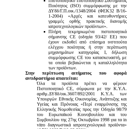
Πιστοποιητικό Πιστοποιητικό Συστήματος
Ποιότητος (ISO) συμμόρφωσης με την
ΔΥ8δ/Γ.Π.οικ./1348/2004 (ΦΕΚ32 Β/16-
1-2004) «Αρχές και κατευθυντήριες
γραμμές ορθής πρακτικής διανομής
ιατροτεχνολογικών προϊόντων».
Πλήρη τεκμηριωμένα πιστοποιητικά
σήμανσης CE (οδηγία 93/42/ ΕΕ) που
έχουν εκδοθεί από επίσημα ινστιτούτα
ελέγχου ποιότητας ή στην περίπτωση
μηχανημάτων κατηγορίας Ι, δήλωση
συμμόρφωσης CE του κατασκευαστή, με
τα οποία βεβαιώνεται η καταλληλότητα
των προϊόντων.
Στην περίπτωση αιτήματος που αφορά
αντιδραστήρια απαιτείται:
Όλα τα προϊόντα πρέπει να φέρουν
Πιστοποιητικό CE, σύμφωνα με την Κ.Υ.Α.
αριθμ.ΔΥ8δ/οικ.3607/892/2001 Κ.Υ.Α. των
Υπουργών Εθνικής Οικονομίας, Ανάπτυξης και
Υγείας και Πρόνοιας «Περί εναρμόνισης της
Ελληνικής Νομοθεσίας προς την Οδηγία 98/79
του Ευρωπαϊκού Κοινοβουλίου και του
Συμβουλίου της 27ης Οκτωβρίου 1998 για τα in
vitro διαγνωστικά ιατροτεχνολογικά προϊόντα»