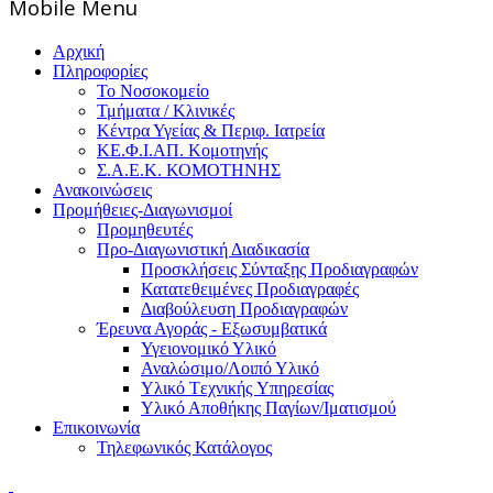
Mοbile Menu
Αρχική
Πληροφορίες
Το Νοσοκομείο
Τμήματα / Κλινικές
Κέντρα Υγείας & Περιφ. Ιατρεία
ΚΕ.Φ.Ι.ΑΠ. Κομοτηνής
Σ.Α.Ε.Κ. ΚΟΜΟΤΗΝΗΣ
Ανακοινώσεις
Προμήθειες-Διαγωνισμοί
Προμηθευτές
Προ-Διαγωνιστική Διαδικασία
Προσκλήσεις Σύνταξης Προδιαγραφών
Κατατεθειμένες Προδιαγραφές
Διαβούλευση Προδιαγραφών
Έρευνα Αγοράς - Εξωσυμβατικά
Υγειονομικό Υλικό
Αναλώσιμο/Λοιπό Υλικό
Υλικό Tεχνικής Yπηρεσίας
Υλικό Αποθήκης Παγίων/Ιματισμού
Επικοινωνία
Τηλεφωνικός Κατάλογος