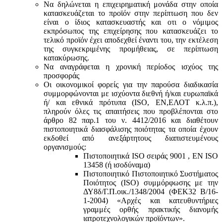
Να δηλώνεται η επιχειρηματική μονάδα στην οποία
κατασκευάζεται το προϊόν στην περίπτωση που δεν
είναι ο ίδιος κατασκευαστής και oτι ο νόμιμος
εκπρόσωπος της επιχείρησης που κατασκευάζει το
τελικό προϊόν έχει αποδεχθεί έναντι του, την εκτέλεση
της συγκεκριμένης προμήθειας, σε περίπτωση
κατακύρωσης.
Να αναγράφεται η χρονική περίοδος ισχύος της
προσφοράς
Οι οικονομικοί φορείς για την παρούσα διαδικασία
συμμορφώνονται με ισχύοντα διεθνή ή/και ευρωπαϊκά
ή/ και εθνικά πρότυπα (ISO, ΕΝ,ΕΛΟΤ κ.λ.π.),
πληρούν όλες τις απαιτήσεις που προβλέπονται στο
άρθρο 82 παρ.1 του ν. 4412/2016 και διαθέτουν
πιστοποιητικά διασφάλισης ποιότητας τα οποία έχουν
εκδοθεί από ανεξάρτητους διαπιστευμένους
οργανισμούς:
Πιστοποιητικά ISO σειράς 9001 , ΕΝ ISO
13458 (ή ισοδύναμα)
Πιστοποιητικό Πιστοποιητικό Συστήματος
Ποιότητος (ISO) συμμόρφωσης με την
ΔΥ8δ/Γ.Π.οικ./1348/2004 (ΦΕΚ32 Β/16-
1-2004) «Αρχές και κατευθυντήριες
γραμμές ορθής πρακτικής διανομής
ιατροτεχνολογικών προϊόντων».