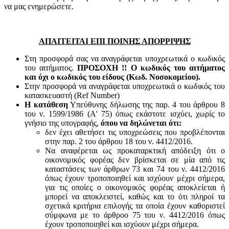
να μας ενημερώσετε.
ΑΠΑΙΤΕΙΤΑΙ ΕΠΙ ΠΟΙΝΗΣ ΑΠΟΡΡΙΨΗΣ
Στη προσφορά σας να αναγράφεται υποχρεωτικά ο κωδικός
του αιτήματος.
ΠΡΟΣΟΧΗ !! Ο κωδικός του αιτήματος
και όχι ο κωδικός του είδους (Κωδ. Νοσοκομείου).
Στην προσφορά να αναγράφεται υποχρεωτικά ο κωδικός του
κατασκευαστή (Ref Number)
Η κατάθεση
Υπεύθυνης δήλωσης της παρ. 4 του άρθρου 8
του ν. 1599/1986 (Α' 75) όπως εκάστοτε ισχύει, χωρίς το
γνήσιο της υπογραφής,
όπου να δηλώνεται ότι:
δεν έχει αθετήσει τις υποχρεώσεις που προβλέπονται
στην παρ. 2 του άρθρου 18 του ν. 4412/2016.
Να αναφέρεται ως προκαταρκτική απόδειξη ότι ο
οικονομικός φορέας δεν βρίσκεται σε μία από τις
καταστάσεις των άρθρων 73 και 74 του ν. 4412/2016
όπως έχουν τροποποιηθεί και ισχύουν μέχρι σήμερα,
για τις οποίες ο οικονομικός φορέας αποκλείεται ή
μπορεί να αποκλειστεί, καθώς και το ότι πληροί τα
σχετικά κριτήρια επιλογής τα οποία έχουν καθοριστεί
σύμφωνα με τo άρθροo 75 του ν. 4412/2016 όπως
έχουν τροποποιηθεί και ισχύουν μέχρι σήμερα.