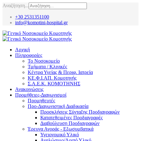
Αναζήτηση...
+30 2531351100
info@komotini-hospital.gr
Αρχική
Πληροφορίες
Το Νοσοκομείο
Τμήματα / Κλινικές
Κέντρα Υγείας & Περιφ. Ιατρεία
ΚΕ.Φ.Ι.ΑΠ. Κομοτηνής
Σ.Α.Ε.Κ. ΚΟΜΟΤΗΝΗΣ
Ανακοινώσεις
Προμήθειες-Διαγωνισμοί
Προμηθευτές
Προ-Διαγωνιστική Διαδικασία
Προσκλήσεις Σύνταξης Προδιαγραφών
Κατατεθειμένες Προδιαγραφές
Διαβούλευση Προδιαγραφών
Έρευνα Αγοράς - Εξωσυμβατικά
Υγειονομικό Υλικό
Αναλώσιμο/Λοιπό Υλικό