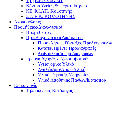
Τμήματα / Κλινικές
Κέντρα Υγείας & Περιφ. Ιατρεία
ΚΕ.Φ.Ι.ΑΠ. Κομοτηνής
Σ.Α.Ε.Κ. ΚΟΜΟΤΗΝΗΣ
Ανακοινώσεις
Προμήθειες-Διαγωνισμοί
Προμηθευτές
Προ-Διαγωνιστική Διαδικασία
Προσκλήσεις Σύνταξης Προδιαγραφών
Κατατεθειμένες Προδιαγραφές
Διαβούλευση Προδιαγραφών
Έρευνα Αγοράς - Εξωσυμβατικά
Υγειονομικό Υλικό
Αναλώσιμο/Λοιπό Υλικό
Υλικό Tεχνικής Yπηρεσίας
Υλικό Αποθήκης Παγίων/Ιματισμού
Επικοινωνία
Τηλεφωνικός Κατάλογος