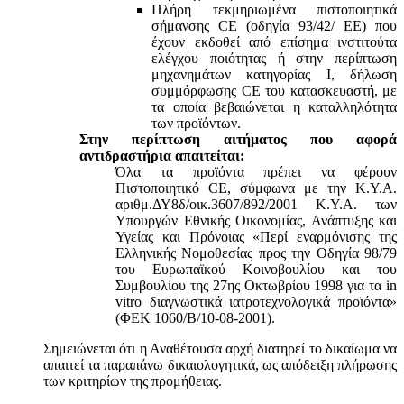
Πλήρη τεκμηριωμένα πιστοποιητικά
σήμανσης CE (οδηγία 93/42/ ΕΕ) που
έχουν εκδοθεί από επίσημα ινστιτούτα
ελέγχου ποιότητας ή στην περίπτωση
μηχανημάτων κατηγορίας Ι, δήλωση
συμμόρφωσης CE του κατασκευαστή, με
τα οποία βεβαιώνεται η καταλληλότητα
των προϊόντων.
Στην περίπτωση αιτήματος που αφορά
αντιδραστήρια απαιτείται:
Όλα τα προϊόντα πρέπει να φέρουν
Πιστοποιητικό CE, σύμφωνα με την Κ.Υ.Α.
αριθμ.ΔΥ8δ/οικ.3607/892/2001 Κ.Υ.Α. των
Υπουργών Εθνικής Οικονομίας, Ανάπτυξης και
Υγείας και Πρόνοιας «Περί εναρμόνισης της
Ελληνικής Νομοθεσίας προς την Οδηγία 98/79
του Ευρωπαϊκού Κοινοβουλίου και του
Συμβουλίου της 27ης Οκτωβρίου 1998 για τα in
vitro διαγνωστικά ιατροτεχνολογικά προϊόντα»
(ΦΕΚ 1060/Β/10-08-2001).
Σημειώνεται ότι η Αναθέτουσα αρχή διατηρεί το δικαίωμα να
απαιτεί τα παραπάνω δικαιολογητικά, ως απόδειξη πλήρωσης
των κριτηρίων της προμήθειας.