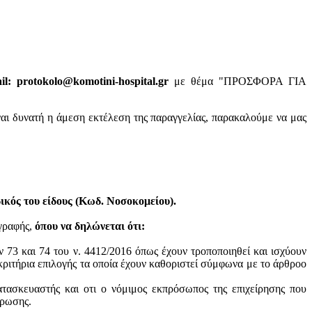
: protokolo@komotini-hospital.gr
με θέμα "ΠΡΟΣΦΟΡΑ ΓΙΑ
ναι δυνατή η άμεση εκτέλεση της παραγγελίας, παρακαλούμε να μας
κός του είδους (Κωδ. Νοσοκομείου).
ογραφής,
όπου να δηλώνεται ότι:
ν 73 και 74 του ν. 4412/2016 όπως έχουν τροποποιηθεί και ισχύουν
ά κριτήρια επιλογής τα οποία έχουν καθοριστεί σύμφωνα με τo άρθροo
ατασκευαστής και oτι ο νόμιμος εκπρόσωπος της επιχείρησης που
ύρωσης.