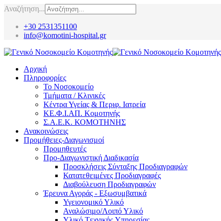
Αναζήτηση...
+30 2531351100
info@komotini-hospital.gr
Αρχική
Πληροφορίες
Το Νοσοκομείο
Τμήματα / Κλινικές
Κέντρα Υγείας & Περιφ. Ιατρεία
ΚΕ.Φ.Ι.ΑΠ. Κομοτηνής
Σ.Α.Ε.Κ. ΚΟΜΟΤΗΝΗΣ
Ανακοινώσεις
Προμήθειες-Διαγωνισμοί
Προμηθευτές
Προ-Διαγωνιστική Διαδικασία
Προσκλήσεις Σύνταξης Προδιαγραφών
Κατατεθειμένες Προδιαγραφές
Διαβούλευση Προδιαγραφών
Έρευνα Αγοράς - Εξωσυμβατικά
Υγειονομικό Υλικό
Αναλώσιμο/Λοιπό Υλικό
Υλικό Tεχνικής Yπηρεσίας