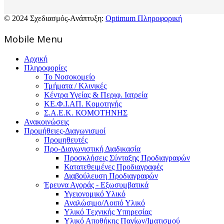
© 2024 Σχεδιασμός-Ανάπτυξη:
Optimum Πληροφορική
Mοbile Menu
Αρχική
Πληροφορίες
Το Νοσοκομείο
Τμήματα / Κλινικές
Κέντρα Υγείας & Περιφ. Ιατρεία
ΚΕ.Φ.Ι.ΑΠ. Κομοτηνής
Σ.Α.Ε.Κ. ΚΟΜΟΤΗΝΗΣ
Ανακοινώσεις
Προμήθειες-Διαγωνισμοί
Προμηθευτές
Προ-Διαγωνιστική Διαδικασία
Προσκλήσεις Σύνταξης Προδιαγραφών
Κατατεθειμένες Προδιαγραφές
Διαβούλευση Προδιαγραφών
Έρευνα Αγοράς - Εξωσυμβατικά
Υγειονομικό Υλικό
Αναλώσιμο/Λοιπό Υλικό
Υλικό Tεχνικής Yπηρεσίας
Υλικό Αποθήκης Παγίων/Ιματισμού