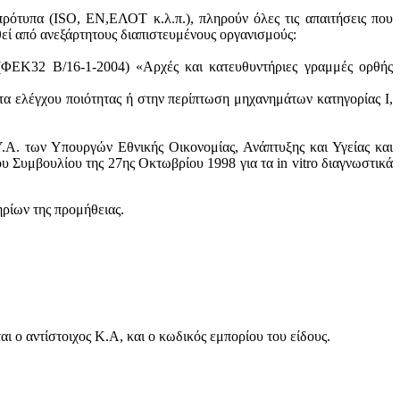
πρότυπα (ISO, ΕΝ,ΕΛΟΤ κ.λ.π.), πληρούν όλες τις απαιτήσεις που
θεί από ανεξάρτητους διαπιστευμένους οργανισμούς:
 (ΦΕΚ32 Β/16-1-2004) «Αρχές και κατευθυντήριες γραμμές ορθής
τα ελέγχου ποιότητας ή στην περίπτωση μηχανημάτων κατηγορίας Ι,
.Α. των Υπουργών Εθνικής Οικονομίας, Ανάπτυξης και Υγείας και
 Συμβουλίου της 27ης Οκτωβρίου 1998 για τα in vitro διαγνωστικά
ηρίων της προμήθειας.
 ο αντίστοιχος Κ.Α, και ο κωδικός εμπορίου του είδους.