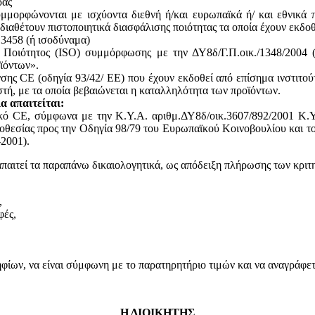
ράς
υμμορφώνονται με ισχύοντα διεθνή ή/και ευρωπαϊκά ή/ και εθνικά 
 διαθέτουν πιστοποιητικά διασφάλισης ποιότητας τα οποία έχουν εκδο
13458 (ή ισοδύναμα)
ς Ποιότητος (ISO) συμμόρφωσης με την ΔΥ8δ/Γ.Π.οικ./1348/2004
ϊόντων».
ης CE (οδηγία 93/42/ ΕΕ) που έχουν εκδοθεί από επίσημα ινστιτού
, με τα οποία βεβαιώνεται η καταλληλότητα των προϊόντων.
α απαιτείται:
ικό CE, σύμφωνα με την Κ.Υ.Α. αριθμ.ΔΥ8δ/οικ.3607/892/2001 Κ.Υ
θεσίας προς την Οδηγία 98/79 του Ευρωπαϊκού Κοινοβουλίου και του
2001).
απαιτεί τα παραπάνω δικαιολογητικά, ως απόδειξη πλήρωσης των κριτ
,
φές,
ων, να είναι σύμφωνη με το παρατηρητήριο τιμών και να αναγράφεται
Η ΔΙΟΙΚΗΤΗΣ