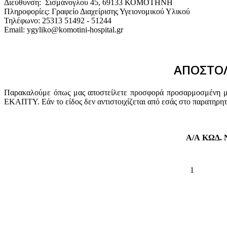
Διεύθυνση: Σισμάνογλου 45, 69133 ΚΟΜΟΤΗΝΗ
Πληροφορίες: Γραφείο Διαχείρισης Υγειονομικού Υλικού
Τηλέφωνο: 25313 51492 - 51244
Email: ygyliko@komotini-hospital.gr
ΑΠΟΣΤΟΛ
Παρακαλούμε όπως μας αποστείλετε προσφορά προσαρμοσμένη με 
ΕΚΑΠΤΥ. Εάν το είδος δεν αντιστοιχίζεται από εσάς στο παρατηρη
Α/Α
ΚΩΔ.
1