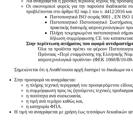
Να αναγράφεται η χρονική περίοδος ισχύος της προσφο
Οι οικονομικοί φορείς για την παρούσα διαδικασία σ
προβλέπονται στο άρθρο 82 παρ.1 του ν. 4412/2016 και
Πιστοποιητικά ISO σειράς 9001 , ΕΝ ISO 
Πιστοποιητικό Πιστοποιητικό Συστήματο
πρακτικής διανομής ιατροτεχνολογικών προ
Πλήρη τεκμηριωμένα πιστοποιητικά σήμανσ
δήλωση συμμόρφωσης CE του κατασκευαστή
Στην περίπτωση αιτήματος που αφορά αντιδραστήρι
Όλα τα προϊόντα πρέπει να φέρουν Πιστοποιητ
Πρόνοιας «Περί εναρμόνισης της Ελληνικής Νομο
ιατροτεχνολογικά προϊόντα» (ΦΕΚ 1060/Β/10-08-
Σημειώνεται ότι η Αναθέτουσα αρχή διατηρεί το δικαίωμα να 
Στην προσφορά να αναγράφεται:
η πλήρης τεχνική περιγραφή του προσφερόμενου είδους
η συμμόρφωση προς τις ζητούμενες τεχνικές προδιαγρα
η ποσότητα ανά συσκευασία,
η τιμή ανά τεμάχιο καθώς και,
η κατηγορία ΦΠΑ.
Η τιμή να αναγράφεται με χρήση έως τεσσάρων δεκαδικών ψηφί