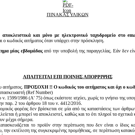
ΠΙΝΑΚΑΣ ΥΛΙΚΩΝ
 αποκλειστικά και μόνο με ηλεκτρονικό ταχυδρομείο στο email
 κωδικός αιτήματος όταν υπάρχει στην πρόσκληση.
τημα μίας εβδομάδας
από την υποβολή της παραγγελίας. Εάν δεν εί
ΑΠΑΙΤΕΙΤΑΙ ΕΠΙ ΠΟΙΝΗΣ ΑΠΟΡΡΙΨΗΣ
υ αιτήματος.
ΠΡΟΣΟΧΗ !! Ο κωδικός του αιτήματος και όχι ο κωδι
κατασκευαστή (Ref Number)
ν. 1599/1986 (Α' 75) όπως εκάστοτε ισχύει, χωρίς το γνήσιο της υπ
ην παρ. 2 του άρθρου 18 του ν. 4412/2016.
ομικός φορέας δεν βρίσκεται σε μία από τις καταστάσεις των άρθρω
κλείεται ή μπορεί να αποκλειστεί, καθώς και το ότι πληροί τα σχετικ
ουν μέχρι σήμερα.
ατασκευάζεται το προϊόν στην περίπτωση που δεν είναι ο ίδιος κ
του, την εκτέλεση της συγκεκριμένης προμήθειας, σε περίπτωση κατακ