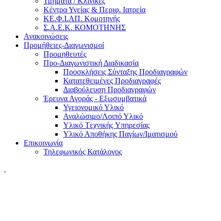
Τμήματα / Κλινικές
Κέντρα Υγείας & Περιφ. Ιατρεία
ΚΕ.Φ.Ι.ΑΠ. Κομοτηνής
Σ.Α.Ε.Κ. ΚΟΜΟΤΗΝΗΣ
Ανακοινώσεις
Προμήθειες-Διαγωνισμοί
Προμηθευτές
Προ-Διαγωνιστική Διαδικασία
Προσκλήσεις Σύνταξης Προδιαγραφών
Κατατεθειμένες Προδιαγραφές
Διαβούλευση Προδιαγραφών
Έρευνα Αγοράς - Εξωσυμβατικά
Υγειονομικό Υλικό
Αναλώσιμο/Λοιπό Υλικό
Υλικό Tεχνικής Yπηρεσίας
Υλικό Αποθήκης Παγίων/Ιματισμού
Επικοινωνία
Τηλεφωνικός Κατάλογος