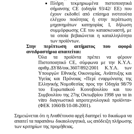
Πλήρη τεκμηριωμένα πιστοποιητικά
σήμανσης CE (οδηγία 93/42/ ΕΕ) που
έχουν εκδοθεί από επίσημα ινστιτούτα
ελέγχου ποιότητας ή στην περίπτωση
μηχανημάτων κατηγορίας Ι, δήλωση
συμμόρφωσης CE του κατασκευαστή, με
τα οποία βεβαιώνεται η καταλληλότητα
των προϊόντων.
Στην περίπτωση αιτήματος που αφορά
αντιδραστήρια απαιτείται:
Όλα τα προϊόντα πρέπει να φέρουν
Πιστοποιητικό CE, σύμφωνα με την Κ.Υ.Α.
αριθμ.ΔΥ8δ/οικ.3607/892/2001 Κ.Υ.Α. των
Υπουργών Εθνικής Οικονομίας, Ανάπτυξης και
Υγείας και Πρόνοιας «Περί εναρμόνισης της
Ελληνικής Νομοθεσίας προς την Οδηγία 98/79
του Ευρωπαϊκού Κοινοβουλίου και του
Συμβουλίου της 27ης Οκτωβρίου 1998 για τα in
vitro διαγνωστικά ιατροτεχνολογικά προϊόντα»
(ΦΕΚ 1060/Β/10-08-2001).
Σημειώνεται ότι η Αναθέτουσα αρχή διατηρεί το δικαίωμα να
απαιτεί τα παραπάνω δικαιολογητικά, ως απόδειξη πλήρωσης
των κριτηρίων της προμήθειας.