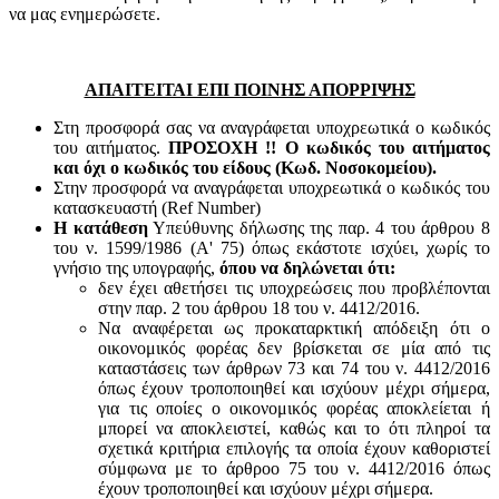
να μας ενημερώσετε.
ΑΠΑΙΤΕΙΤΑΙ ΕΠΙ ΠΟΙΝΗΣ ΑΠΟΡΡΙΨΗΣ
Στη προσφορά σας να αναγράφεται υποχρεωτικά ο κωδικός
του αιτήματος.
ΠΡΟΣΟΧΗ !! Ο κωδικός του αιτήματος
και όχι ο κωδικός του είδους (Κωδ. Νοσοκομείου).
Στην προσφορά να αναγράφεται υποχρεωτικά ο κωδικός του
κατασκευαστή (Ref Number)
Η κατάθεση
Υπεύθυνης δήλωσης της παρ. 4 του άρθρου 8
του ν. 1599/1986 (Α' 75) όπως εκάστοτε ισχύει, χωρίς το
γνήσιο της υπογραφής,
όπου να δηλώνεται ότι:
δεν έχει αθετήσει τις υποχρεώσεις που προβλέπονται
στην παρ. 2 του άρθρου 18 του ν. 4412/2016.
Να αναφέρεται ως προκαταρκτική απόδειξη ότι ο
οικονομικός φορέας δεν βρίσκεται σε μία από τις
καταστάσεις των άρθρων 73 και 74 του ν. 4412/2016
όπως έχουν τροποποιηθεί και ισχύουν μέχρι σήμερα,
για τις οποίες ο οικονομικός φορέας αποκλείεται ή
μπορεί να αποκλειστεί, καθώς και το ότι πληροί τα
σχετικά κριτήρια επιλογής τα οποία έχουν καθοριστεί
σύμφωνα με τo άρθροo 75 του ν. 4412/2016 όπως
έχουν τροποποιηθεί και ισχύουν μέχρι σήμερα.