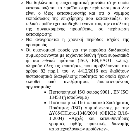
Να δηλώνεται η επιχειρηματική μονάδα στην οποία
κατασκευάζεται το προϊόν στην περίπτωση που δεν
είναι ο ίδιος κατασκευαστής και oτι ο νόμιμος
εκπρόσωπος της επιχείρησης που κατασκευάζει το
τελικό προϊόν έχει αποδεχθεί έναντι του, την εκτέλεση
της συγκεκριμένης προμήθειας, σε περίπτωση
κατακύρωσης.
Να αναγράφεται η χρονική περίοδος ισχύος της
προσφοράς
Οι οικονομικοί φορείς για την παρούσα διαδικασία
συμμορφώνονται με ισχύοντα διεθνή ή/και ευρωπαϊκά
ή/ και εθνικά πρότυπα (ISO, ΕΝ,ΕΛΟΤ κ.λ.π.),
πληρούν όλες τις απαιτήσεις που προβλέπονται στο
άρθρο 82 παρ.1 του ν. 4412/2016 και διαθέτουν
πιστοποιητικά διασφάλισης ποιότητας τα οποία έχουν
εκδοθεί από ανεξάρτητους διαπιστευμένους
οργανισμούς:
Πιστοποιητικά ISO σειράς 9001 , ΕΝ ISO
13458 (ή ισοδύναμα)
Πιστοποιητικό Πιστοποιητικό Συστήματος
Ποιότητος (ISO) συμμόρφωσης με την
ΔΥ8δ/Γ.Π.οικ./1348/2004 (ΦΕΚ32 Β/16-
1-2004) «Αρχές και κατευθυντήριες
γραμμές ορθής πρακτικής διανομής
ιατροτεχνολογικών προϊόντων».