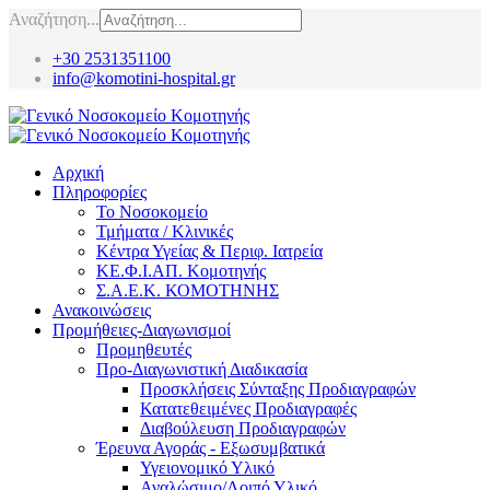
Αναζήτηση...
+30 2531351100
info@komotini-hospital.gr
Αρχική
Πληροφορίες
Το Νοσοκομείο
Τμήματα / Κλινικές
Κέντρα Υγείας & Περιφ. Ιατρεία
ΚΕ.Φ.Ι.ΑΠ. Κομοτηνής
Σ.Α.Ε.Κ. ΚΟΜΟΤΗΝΗΣ
Ανακοινώσεις
Προμήθειες-Διαγωνισμοί
Προμηθευτές
Προ-Διαγωνιστική Διαδικασία
Προσκλήσεις Σύνταξης Προδιαγραφών
Κατατεθειμένες Προδιαγραφές
Διαβούλευση Προδιαγραφών
Έρευνα Αγοράς - Εξωσυμβατικά
Υγειονομικό Υλικό
Αναλώσιμο/Λοιπό Υλικό