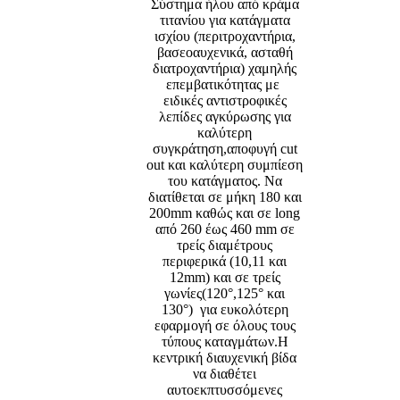
Σύστημα ήλου από κράμα
τιτανίου για κατάγματα
ισχίου (περιτροχαντήρια,
βασεοαυχενικά, ασταθή
διατροχαντήρια) χαμηλής
επεμβατικότητας με
ειδικές αντιστροφικές
λεπίδες αγκύρωσης για
καλύτερη
συγκράτηση,αποφυγή cut
out και καλύτερη συμπίεση
του κατάγματος. Να
διατίθεται σε μήκη 180 και
200mm καθώς και σε long
από 260 έως 460 mm σε
τρείς διαμέτρους
περιφερικά (10,11 και
12mm) και σε τρείς
γωνίες(120°,125° και
130°) για ευκολότερη
εφαρμογή σε όλους τους
τύπους καταγμάτων.Η
κεντρική διαυχενική βίδα
να διαθέτει
αυτοεκπτυσσόμενες