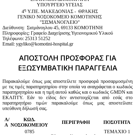
ΥΠΟΥΡΓΕΙΟ ΥΓΕΙΑΣ
η
4
Υ.ΠΕ. ΜΑΚΕΔΟΝΙΑΣ - ΘΡΑΚΗΣ
ΓΕΝΙΚΟ NΟΣΟΚΟΜΕΙΟ ΚΟΜΟΤΗΝΗΣ
"ΣΙΣΜΑΝΟΓΛΕΙΟ"
Διεύθυνση: Σισμάνογλου 45, 69133 ΚΟΜΟΤΗΝΗ
Πληροφορίες: Γραφείο Διαχείρισης Υγειονομικού Υλικού
Τηλέφωνο: 25313 51252
Email: ygyliko@komotini-hospital.gr
ΑΠΟΣΤΟΛΗ ΠΡΟΣΦΟΡΑΣ ΓΙΑ
ΕΞΩΣΥΜΒΑΤΙΚΗ ΠΑΡΑΓΓΕΛΙΑ
Παρακαλούμε όπως μας αποστείλετε προσφορά προσαρμοσμένη
με τις τιμές παρατηρητηρίου στην οποία να αναγράφεται ο κωδικός
παρατηρητηρίου και η τιμή αυτού καθώς και ο κωδικός GMDN και
ΕΚΑΠΤΥ. Εάν το είδος δεν αντιστοιχίζεται από εσάς στο
παρατηρητήριο τιμών παρακαλούμε όπως μας αποστείλατε
υπεύθυνη δήλωσή σας.
Α/
ΚΩΔ.
ΠΕΡΙΓΡΑΦΗ
ΠΟΣΟΤΗΤΑ
Α
ΝΟΣΟΚΟΜΕΙΟΥ
0785
ΤΕΜΑΧΙΟ 1