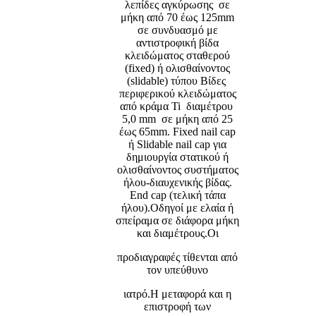
λεπίδες αγκύρωσης σε
μήκη από 70 έως 125mm
σε συνδυασμό με
αντιστροφική βίδα
κλειδώματος σταθερού
(fixed) ή ολισθαίνοντος
(slidable) τύπου Βίδες
περιφερικού κλειδώματος
από κράμα Ti διαμέτρου
5,0 mm σε μήκη από 25
έως 65mm. Fixed nail cap
ή Slidable nail cap για
δημιουργία στατικού ή
ολισθαίνοντος συστήματος
ήλου-διαυχενικής βίδας.
End cap (τελική τάπα
ήλου).Οδηγοί με ελαία ή
σπείραμα σε διάφορα μήκη
και διαμέτρους.Οι
προδιαγραφές τίθενται από
τον υπεύθυνο
ιατρό.Η μεταφορά και η
επιστροφή των