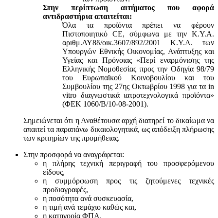
Στην περίπτωση αιτήματος που αφορά
αντιδραστήρια απαιτείται:
Όλα τα προϊόντα πρέπει να φέρουν
Πιστοποιητικό CE, σύμφωνα με την Κ.Υ.Α.
αριθμ.ΔΥ8δ/οικ.3607/892/2001 Κ.Υ.Α. των
Υπουργών Εθνικής Οικονομίας, Ανάπτυξης και
Υγείας και Πρόνοιας «Περί εναρμόνισης της
Ελληνικής Νομοθεσίας προς την Οδηγία 98/79
του Ευρωπαϊκού Κοινοβουλίου και του
Συμβουλίου της 27ης Οκτωβρίου 1998 για τα in
vitro διαγνωστικά ιατροτεχνολογικά προϊόντα»
(ΦΕΚ 1060/Β/10-08-2001).
Σημειώνεται ότι η Αναθέτουσα αρχή διατηρεί το δικαίωμα να
απαιτεί τα παραπάνω δικαιολογητικά, ως απόδειξη πλήρωσης
των κριτηρίων της προμήθειας.
Στην προσφορά να αναγράφεται:
η πλήρης τεχνική περιγραφή του προσφερόμενου
είδους,
η συμμόρφωση προς τις ζητούμενες τεχνικές
προδιαγραφές,
η ποσότητα ανά συσκευασία,
η τιμή ανά τεμάχιο καθώς και,
η κατηγορία ΦΠΑ.