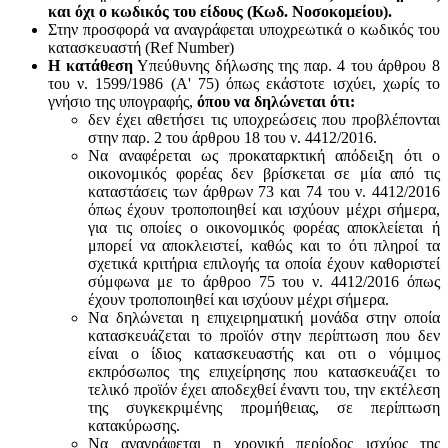
και όχι ο κωδικός του είδους (Κωδ. Νοσοκομείου).
Στην προσφορά να αναγράφεται υποχρεωτικά ο κωδικός του
κατασκευαστή (Ref Number)
Η κατάθεση
Υπεύθυνης δήλωσης της παρ. 4 του άρθρου 8
του ν. 1599/1986 (Α' 75) όπως εκάστοτε ισχύει, χωρίς το
γνήσιο της υπογραφής,
όπου να δηλώνεται ότι:
δεν έχει αθετήσει τις υποχρεώσεις που προβλέπονται
στην παρ. 2 του άρθρου 18 του ν. 4412/2016.
Να αναφέρεται ως προκαταρκτική απόδειξη ότι ο
οικονομικός φορέας δεν βρίσκεται σε μία από τις
καταστάσεις των άρθρων 73 και 74 του ν. 4412/2016
όπως έχουν τροποποιηθεί και ισχύουν μέχρι σήμερα,
για τις οποίες ο οικονομικός φορέας αποκλείεται ή
μπορεί να αποκλειστεί, καθώς και το ότι πληροί τα
σχετικά κριτήρια επιλογής τα οποία έχουν καθοριστεί
σύμφωνα με τo άρθροo 75 του ν. 4412/2016 όπως
έχουν τροποποιηθεί και ισχύουν μέχρι σήμερα.
Να δηλώνεται η επιχειρηματική μονάδα στην οποία
κατασκευάζεται το προϊόν στην περίπτωση που δεν
είναι ο ίδιος κατασκευαστής και oτι ο νόμιμος
εκπρόσωπος της επιχείρησης που κατασκευάζει το
τελικό προϊόν έχει αποδεχθεί έναντι του, την εκτέλεση
της συγκεκριμένης προμήθειας, σε περίπτωση
κατακύρωσης.
Να αναγράφεται η χρονική περίοδος ισχύος της