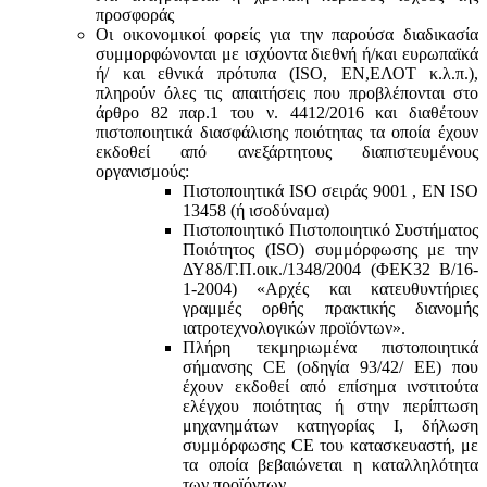
προσφοράς
Οι οικονομικοί φορείς για την παρούσα διαδικασία
συμμορφώνονται με ισχύοντα διεθνή ή/και ευρωπαϊκά
ή/ και εθνικά πρότυπα (ISO, ΕΝ,ΕΛΟΤ κ.λ.π.),
πληρούν όλες τις απαιτήσεις που προβλέπονται στο
άρθρο 82 παρ.1 του ν. 4412/2016 και διαθέτουν
πιστοποιητικά διασφάλισης ποιότητας τα οποία έχουν
εκδοθεί από ανεξάρτητους διαπιστευμένους
οργανισμούς:
Πιστοποιητικά ISO σειράς 9001 , ΕΝ ISO
13458 (ή ισοδύναμα)
Πιστοποιητικό Πιστοποιητικό Συστήματος
Ποιότητος (ISO) συμμόρφωσης με την
ΔΥ8δ/Γ.Π.οικ./1348/2004 (ΦΕΚ32 Β/16-
1-2004) «Αρχές και κατευθυντήριες
γραμμές ορθής πρακτικής διανομής
ιατροτεχνολογικών προϊόντων».
Πλήρη τεκμηριωμένα πιστοποιητικά
σήμανσης CE (οδηγία 93/42/ ΕΕ) που
έχουν εκδοθεί από επίσημα ινστιτούτα
ελέγχου ποιότητας ή στην περίπτωση
μηχανημάτων κατηγορίας Ι, δήλωση
συμμόρφωσης CE του κατασκευαστή, με
τα οποία βεβαιώνεται η καταλληλότητα
των προϊόντων.