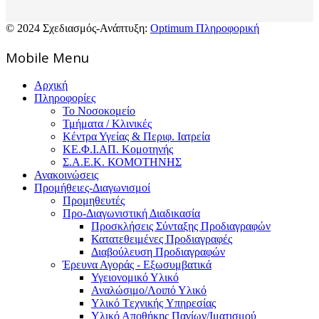
© 2024 Σχεδιασμός-Ανάπτυξη:
Optimum Πληροφορική
Mοbile Menu
Αρχική
Πληροφορίες
Το Νοσοκομείο
Τμήματα / Κλινικές
Κέντρα Υγείας & Περιφ. Ιατρεία
ΚΕ.Φ.Ι.ΑΠ. Κομοτηνής
Σ.Α.Ε.Κ. ΚΟΜΟΤΗΝΗΣ
Ανακοινώσεις
Προμήθειες-Διαγωνισμοί
Προμηθευτές
Προ-Διαγωνιστική Διαδικασία
Προσκλήσεις Σύνταξης Προδιαγραφών
Κατατεθειμένες Προδιαγραφές
Διαβούλευση Προδιαγραφών
Έρευνα Αγοράς - Εξωσυμβατικά
Υγειονομικό Υλικό
Αναλώσιμο/Λοιπό Υλικό
Υλικό Tεχνικής Yπηρεσίας
Υλικό Αποθήκης Παγίων/Ιματισμού