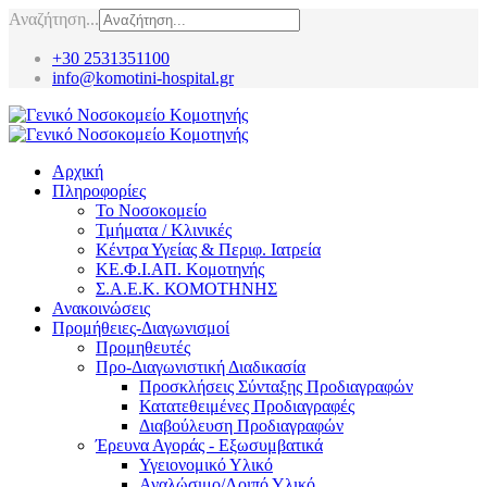
Αναζήτηση...
+30 2531351100
info@komotini-hospital.gr
Αρχική
Πληροφορίες
Το Νοσοκομείο
Τμήματα / Κλινικές
Κέντρα Υγείας & Περιφ. Ιατρεία
ΚΕ.Φ.Ι.ΑΠ. Κομοτηνής
Σ.Α.Ε.Κ. ΚΟΜΟΤΗΝΗΣ
Ανακοινώσεις
Προμήθειες-Διαγωνισμοί
Προμηθευτές
Προ-Διαγωνιστική Διαδικασία
Προσκλήσεις Σύνταξης Προδιαγραφών
Κατατεθειμένες Προδιαγραφές
Διαβούλευση Προδιαγραφών
Έρευνα Αγοράς - Εξωσυμβατικά
Υγειονομικό Υλικό
Αναλώσιμο/Λοιπό Υλικό