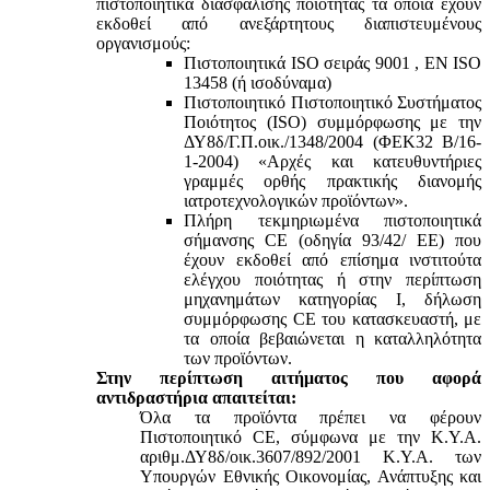
πιστοποιητικά διασφάλισης ποιότητας τα οποία έχουν
εκδοθεί από ανεξάρτητους διαπιστευμένους
οργανισμούς:
Πιστοποιητικά ISO σειράς 9001 , ΕΝ ISO
13458 (ή ισοδύναμα)
Πιστοποιητικό Πιστοποιητικό Συστήματος
Ποιότητος (ISO) συμμόρφωσης με την
ΔΥ8δ/Γ.Π.οικ./1348/2004 (ΦΕΚ32 Β/16-
1-2004) «Αρχές και κατευθυντήριες
γραμμές ορθής πρακτικής διανομής
ιατροτεχνολογικών προϊόντων».
Πλήρη τεκμηριωμένα πιστοποιητικά
σήμανσης CE (οδηγία 93/42/ ΕΕ) που
έχουν εκδοθεί από επίσημα ινστιτούτα
ελέγχου ποιότητας ή στην περίπτωση
μηχανημάτων κατηγορίας Ι, δήλωση
συμμόρφωσης CE του κατασκευαστή, με
τα οποία βεβαιώνεται η καταλληλότητα
των προϊόντων.
Στην περίπτωση αιτήματος που αφορά
αντιδραστήρια απαιτείται:
Όλα τα προϊόντα πρέπει να φέρουν
Πιστοποιητικό CE, σύμφωνα με την Κ.Υ.Α.
αριθμ.ΔΥ8δ/οικ.3607/892/2001 Κ.Υ.Α. των
Υπουργών Εθνικής Οικονομίας, Ανάπτυξης και