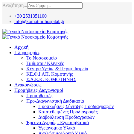
Αναζήτηση...
+30 2531351100
info@komotini-hospital.gr
Αρχική
Πληροφορίες
Το Νοσοκομείο
Τμήματα / Κλινικές
Κέντρα Υγείας & Περιφ. Ιατρεία
ΚΕ.Φ.Ι.ΑΠ. Κομοτηνής
Σ.Α.Ε.Κ. ΚΟΜΟΤΗΝΗΣ
Ανακοινώσεις
Προμήθειες-Διαγωνισμοί
Προμηθευτές
Προ-Διαγωνιστική Διαδικασία
Προσκλήσεις Σύνταξης Προδιαγραφών
Κατατεθειμένες Προδιαγραφές
Διαβούλευση Προδιαγραφών
Έρευνα Αγοράς - Εξωσυμβατικά
Υγειονομικό Υλικό
Αναλώσιμο/Λοιπό Υλικό