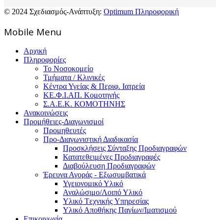
© 2024 Σχεδιασμός-Ανάπτυξη:
Optimum Πληροφορική
Mοbile Menu
Αρχική
Πληροφορίες
Το Νοσοκομείο
Τμήματα / Κλινικές
Κέντρα Υγείας & Περιφ. Ιατρεία
ΚΕ.Φ.Ι.ΑΠ. Κομοτηνής
Σ.Α.Ε.Κ. ΚΟΜΟΤΗΝΗΣ
Ανακοινώσεις
Προμήθειες-Διαγωνισμοί
Προμηθευτές
Προ-Διαγωνιστική Διαδικασία
Προσκλήσεις Σύνταξης Προδιαγραφών
Κατατεθειμένες Προδιαγραφές
Διαβούλευση Προδιαγραφών
Έρευνα Αγοράς - Εξωσυμβατικά
Υγειονομικό Υλικό
Αναλώσιμο/Λοιπό Υλικό
Υλικό Tεχνικής Yπηρεσίας
Υλικό Αποθήκης Παγίων/Ιματισμού
Επικοινωνία