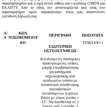
παρατηρητηρίου και η τιμή αυτού καθώς και ο κωδικός GMDN και
ΕΚΑΠΤΥ. Εάν το είδος δεν αντιστοιχίζεται από εσάς στο
παρατηρητήριο τιμών παρακαλούμε όπως μας αποστείλατε
υπεύθυνη δήλωσή σας.
Α/
ΚΩΔ.
ΠΕΡΙΓΡΑΦΗ
ΠΟΣΟΤΗΤΑ
Α
ΝΟΣΟΚΟΜΕΙΟΥ
835
ΤΕΜΑΧΙΟ 1
ΕΣΩΤΕΡΙΚΗ
ΟΣΤΕΟΣΥΝΘΕΣΗ
Κλειδούμενες ανατομικές
προκυρτωμένες πλάκες
μικρής επεμβατικότητας
για κατάγματα
πηχεοκαρπικής από
ανοδιωμένο τιτάνιο με
δυνατότητα τοποθέτησης
πολυαξονικών
κλειδούμενων ή απλών
βιδών με εύρος γωνίας ±
15°. Να διατίθενται σε 2
τύπους από 3 μεγέθη, 3