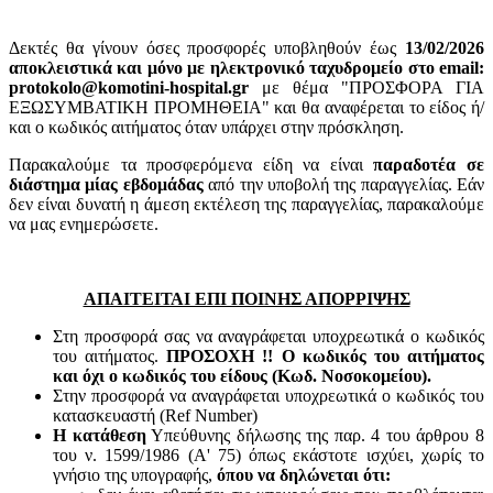
Δεκτές θα γίνουν όσες προσφορές υποβληθούν έως
13
/02/2026
αποκλειστικά και μόνο με ηλεκτρονικό ταχυδρομείο στο email:
protokolo@komotini-hospital.gr
με θέμα "ΠΡΟΣΦΟΡΑ ΓΙΑ
ΕΞΩΣΥΜΒΑΤΙΚΗ ΠΡΟΜΗΘΕΙΑ" και θα αναφέρεται το είδος ή/
και ο κωδικός αιτήματος όταν υπάρχει στην πρόσκληση.
Παρακαλούμε τα προσφερόμενα είδη να είναι
παραδοτέα σε
διάστημα μίας εβδομάδας
από την υποβολή της παραγγελίας. Εάν
δεν είναι δυνατή η άμεση εκτέλεση της παραγγελίας, παρακαλούμε
να μας ενημερώσετε.
ΑΠΑΙΤΕΙΤΑΙ ΕΠΙ ΠΟΙΝΗΣ ΑΠΟΡΡΙΨΗΣ
Στη προσφορά σας να αναγράφεται υποχρεωτικά ο κωδικός
του αιτήματος.
ΠΡΟΣΟΧΗ !! Ο κωδικός του αιτήματος
και όχι ο κωδικός του είδους (Κωδ. Νοσοκομείου).
Στην προσφορά να αναγράφεται υποχρεωτικά ο κωδικός του
κατασκευαστή (Ref Number)
Η κατάθεση
Υπεύθυνης δήλωσης της παρ. 4 του άρθρου 8
του ν. 1599/1986 (Α' 75) όπως εκάστοτε ισχύει, χωρίς το
γνήσιο της υπογραφής,
όπου να δηλώνεται ότι: