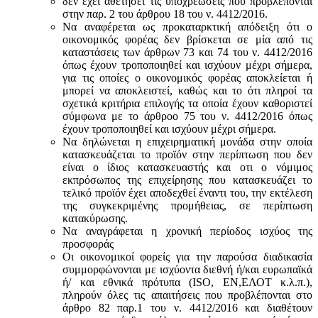
δεν έχει αθετήσει τις υποχρεώσεις που προβλέπονται
στην παρ. 2 του άρθρου 18 του ν. 4412/2016.
Να αναφέρεται ως προκαταρκτική απόδειξη ότι ο
οικονομικός φορέας δεν βρίσκεται σε μία από τις
καταστάσεις των άρθρων 73 και 74 του ν. 4412/2016
όπως έχουν τροποποιηθεί και ισχύουν μέχρι σήμερα,
για τις οποίες ο οικονομικός φορέας αποκλείεται ή
μπορεί να αποκλειστεί, καθώς και το ότι πληροί τα
σχετικά κριτήρια επιλογής τα οποία έχουν καθοριστεί
σύμφωνα με τo άρθροo 75 του ν. 4412/2016 όπως
έχουν τροποποιηθεί και ισχύουν μέχρι σήμερα.
Να δηλώνεται η επιχειρηματική μονάδα στην οποία
κατασκευάζεται το προϊόν στην περίπτωση που δεν
είναι ο ίδιος κατασκευαστής και oτι ο νόμιμος
εκπρόσωπος της επιχείρησης που κατασκευάζει το
τελικό προϊόν έχει αποδεχθεί έναντι του, την εκτέλεση
της συγκεκριμένης προμήθειας, σε περίπτωση
κατακύρωσης.
Να αναγράφεται η χρονική περίοδος ισχύος της
προσφοράς
Οι οικονομικοί φορείς για την παρούσα διαδικασία
συμμορφώνονται με ισχύοντα διεθνή ή/και ευρωπαϊκά
ή/ και εθνικά πρότυπα (ISO, ΕΝ,ΕΛΟΤ κ.λ.π.),
πληρούν όλες τις απαιτήσεις που προβλέπονται στο
άρθρο 82 παρ.1 του ν. 4412/2016 και διαθέτουν