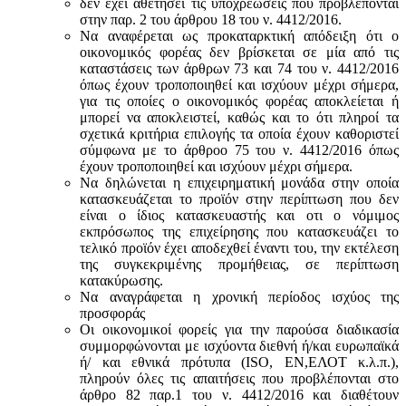
δεν έχει αθετήσει τις υποχρεώσεις που προβλέπονται
στην παρ. 2 του άρθρου 18 του ν. 4412/2016.
Να αναφέρεται ως προκαταρκτική απόδειξη ότι ο
οικονομικός φορέας δεν βρίσκεται σε μία από τις
καταστάσεις των άρθρων 73 και 74 του ν. 4412/2016
όπως έχουν τροποποιηθεί και ισχύουν μέχρι σήμερα,
για τις οποίες ο οικονομικός φορέας αποκλείεται ή
μπορεί να αποκλειστεί, καθώς και το ότι πληροί τα
σχετικά κριτήρια επιλογής τα οποία έχουν καθοριστεί
σύμφωνα με τo άρθροo 75 του ν. 4412/2016 όπως
έχουν τροποποιηθεί και ισχύουν μέχρι σήμερα.
Να δηλώνεται η επιχειρηματική μονάδα στην οποία
κατασκευάζεται το προϊόν στην περίπτωση που δεν
είναι ο ίδιος κατασκευαστής και oτι ο νόμιμος
εκπρόσωπος της επιχείρησης που κατασκευάζει το
τελικό προϊόν έχει αποδεχθεί έναντι του, την εκτέλεση
της συγκεκριμένης προμήθειας, σε περίπτωση
κατακύρωσης.
Να αναγράφεται η χρονική περίοδος ισχύος της
προσφοράς
Οι οικονομικοί φορείς για την παρούσα διαδικασία
συμμορφώνονται με ισχύοντα διεθνή ή/και ευρωπαϊκά
ή/ και εθνικά πρότυπα (ISO, ΕΝ,ΕΛΟΤ κ.λ.π.),
πληρούν όλες τις απαιτήσεις που προβλέπονται στο
άρθρο 82 παρ.1 του ν. 4412/2016 και διαθέτουν