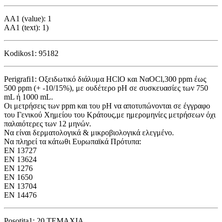
AA1 (value): 1
AA1 (text): 1)
Kodikos1: 95182
Perigrafi1: Οξειδωτικό διάλυμα HClO και ΝαOCl,300 ppm έως
500 ppm (+ -10/15%), με ουδέτερο pH σε συσκευασίες των 750
mL ή 1000 mL.
Οι μετρήσεις των ppm και του pH να αποτυπώνονται σε έγγραφο
του Γενικού Χημείου του Κράτους,με ημερομηνίες μετρήσεων όχι
παλαιότερες των 12 μηνών.
Να είναι δερματολογικά & μικροβιολογικά ελεγμένο.
Να πληρεί τα κάτωθι Ευρωπαϊκά Πρότυπα:
EN 13727
EN 13624
ΕΝ 1276
ΕΝ 1650
EN 13704
EN 14476
Posotita1: 20 ΤΕΜΑΧΙΑ