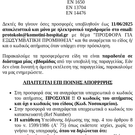
ΕΝ 1650
EN 13704
EN 14476
Δεκτές θα γίνουν όσες προσφορές υποβληθούν έως
11
/06/2025
αποκλειστικά και μόνο με ηλεκτρονικό ταχυδρομείο στο email:
protokolo@komotini-hospital.gr
με θέμα "ΠΡΟΣΦΟΡΑ ΓΙΑ
ΕΞΩΣΥΜΒΑΤΙΚΗ ΠΡΟΜΗΘΕΙΑ" και θα αναφέρεται το είδος ή/
και ο κωδικός αιτήματος όταν υπάρχει στην πρόσκληση.
Παρακαλούμε τα προσφερόμενα είδη να είναι
παραδοτέα σε
διάστημα μίας εβδομάδας
από την υποβολή της παραγγελίας. Εάν
δεν είναι δυνατή η άμεση εκτέλεση της παραγγελίας, παρακαλούμε
να μας ενημερώσετε.
ΑΠΑΙΤΕΙΤΑΙ ΕΠΙ ΠΟΙΝΗΣ ΑΠΟΡΡΙΨΗΣ
Στη προσφορά σας να αναγράφεται υποχρεωτικά ο κωδικός
του αιτήματος.
ΠΡΟΣΟΧΗ !! Ο κωδικός του αιτήματος
και όχι ο κωδικός του είδους (Κωδ. Νοσοκομείου).
Στην προσφορά να αναγράφεται υποχρεωτικά ο κωδικός του
κατασκευαστή (Ref Number)
Η κατάθεση
Υπεύθυνης δήλωσης της παρ. 4 του άρθρου 8
του ν. 1599/1986 (Α' 75) όπως εκάστοτε ισχύει, χωρίς το
γνήσιο της υπογραφής,
όπου να δηλώνεται ότι: