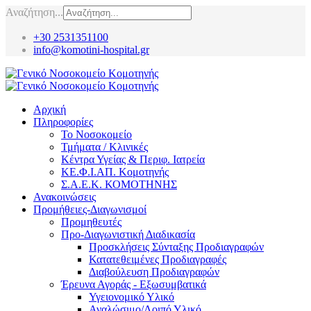
Αναζήτηση...
+30 2531351100
info@komotini-hospital.gr
Αρχική
Πληροφορίες
Το Νοσοκομείο
Τμήματα / Κλινικές
Κέντρα Υγείας & Περιφ. Ιατρεία
ΚΕ.Φ.Ι.ΑΠ. Κομοτηνής
Σ.Α.Ε.Κ. ΚΟΜΟΤΗΝΗΣ
Ανακοινώσεις
Προμήθειες-Διαγωνισμοί
Προμηθευτές
Προ-Διαγωνιστική Διαδικασία
Προσκλήσεις Σύνταξης Προδιαγραφών
Κατατεθειμένες Προδιαγραφές
Διαβούλευση Προδιαγραφών
Έρευνα Αγοράς - Εξωσυμβατικά
Υγειονομικό Υλικό
Αναλώσιμο/Λοιπό Υλικό