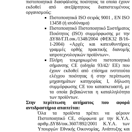
πιστοποιητικά διασφάλισης ποιότητας τα οποία έχουν
εκδοθεί από ανεξάρτητους διαπιστευμένους
οργανισμούς:
Πιστοποιητικά ISO σειράς 9001 , ΕΝ ISO
13458 (ή ισοδύναμα)
Πιστοποιητικό Πιστοποιητικό Συστήματος
Ποιότητος (ISO) συμμόρφωσης με την
ΔΥ8δ/Γ.Π.οικ./1348/2004 (ΦΕΚ32 Β/16-
1-2004) «Αρχές και κατευθυντήριες
γραμμές ορθής πρακτικής διανομής
ιατροτεχνολογικών προϊόντων».
Πλήρη τεκμηριωμένα πιστοποιητικά
σήμανσης CE (οδηγία 93/42/ ΕΕ) που
έχουν εκδοθεί από επίσημα ινστιτούτα
ελέγχου ποιότητας ή στην περίπτωση
μηχανημάτων κατηγορίας Ι, δήλωση
συμμόρφωσης CE του κατασκευαστή, με
τα οποία βεβαιώνεται η καταλληλότητα
των προϊόντων.
Στην περίπτωση αιτήματος που αφορά
αντιδραστήρια απαιτείται:
Όλα τα προϊόντα πρέπει να φέρουν
Πιστοποιητικό CE, σύμφωνα με την Κ.Υ.Α.
αριθμ.ΔΥ8δ/οικ.3607/892/2001 Κ.Υ.Α. των
Υπουργών Εθνικής Οικονομίας, Ανάπτυξης και