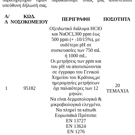
υπεύθυνη δήλωσή σας.
Α/
ΚΩΔ.
ΠΕΡΙΓΡΑΦΗ
ΠΟΣΟΤΗΤΑ
Α
ΝΟΣΟΚΟΜΕΙΟΥ
Οξειδωτικό διάλυμα HClO
και ΝαOCl,300 ppm έως
500 ppm (+ -10/15%), με
ουδέτερο pH σε
συσκευασίες των 750 mL
ή 1000 mL.
Οι μετρήσεις των ppm και
του pH να αποτυπώνονται
σε έγγραφο του Γενικού
Χημείου του Κράτους,με
ημερομηνίες μετρήσεων
20
1
95182
όχι παλαιότερες των 12
ΤΕΜΑΧΙΑ
μηνών.
Να είναι δερματολογικά &
μικροβιολογικά ελεγμένο.
Να πληρεί τα κάτωθι
Ευρωπαϊκά Πρότυπα:
EN 13727
EN 13624
ΕΝ 1276