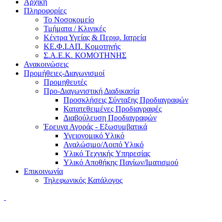
Αρχική
Πληροφορίες
Το Νοσοκομείο
Τμήματα / Κλινικές
Κέντρα Υγείας & Περιφ. Ιατρεία
ΚΕ.Φ.Ι.ΑΠ. Κομοτηνής
Σ.Α.Ε.Κ. ΚΟΜΟΤΗΝΗΣ
Ανακοινώσεις
Προμήθειες-Διαγωνισμοί
Προμηθευτές
Προ-Διαγωνιστική Διαδικασία
Προσκλήσεις Σύνταξης Προδιαγραφών
Κατατεθειμένες Προδιαγραφές
Διαβούλευση Προδιαγραφών
Έρευνα Αγοράς - Εξωσυμβατικά
Υγειονομικό Υλικό
Αναλώσιμο/Λοιπό Υλικό
Υλικό Tεχνικής Yπηρεσίας
Υλικό Αποθήκης Παγίων/Ιματισμού
Επικοινωνία
Τηλεφωνικός Κατάλογος