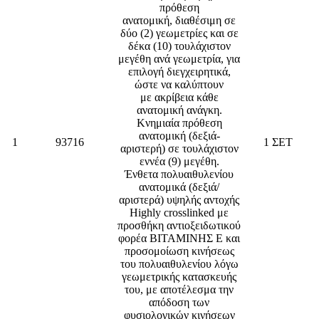
πρόθεση
ανατομική, διαθέσιμη σε
δύο (2) γεωμετρίες και σε
δέκα (10) τουλάχιστον
μεγέθη ανά γεωμετρία, για
επιλογή διεγχειρητικά,
ώστε να καλύπτουν
με ακρίβεια κάθε
ανατομική ανάγκη.
Κνημιαία πρόθεση
ανατομική (δεξιά-
1
93716
1 ΣΕΤ
αριστερή) σε τουλάχιστον
εννέα (9) μεγέθη.
Ένθετα πολυαιθυλενίου
ανατομικά (δεξιά/
αριστερά) υψηλής αντοχής
Highly crosslinked με
προσθήκη αντιοξειδωτικού
φορέα ΒΙΤΑΜΙΝΗΣ Ε και
προσομοίωση κινήσεως
του πολυαιθυλενίου λόγω
γεωμετρικής κατασκευής
του, με αποτέλεσμα την
απόδοση των
φυσιολογικών κινήσεων