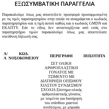
ΕΞΩΣΥΜΒΑΤΙΚΗ ΠΑΡΑΓΓΕΛΙΑ
Παρακαλούμε όπως μας αποστείλετε προσφορά προσαρμοσμένη
με τις τιμές παρατηρητηρίου στην οποία να αναγράφεται ο κωδικός
παρατηρητηρίου και η τιμή αυτού καθώς και ο κωδικός GMDN και
ΕΚΑΠΤΥ. Εάν το είδος δεν αντιστοιχίζεται από εσάς στο
παρατηρητήριο τιμών παρακαλούμε όπως μας αποστείλατε
υπεύθυνη δήλωσή σας.
Α/
ΚΩΔ.
ΠΕΡΙΓΡΑΦΗ
ΠΟΣΟΤΗΤΑ
Α
ΝΟΣΟΚΟΜΕΙΟΥ
ΣΕΤ ΟΛΙΚΗ
ΑΡΘΡΟΠΛΑΣΤΙΚΗ
ΓΟΝΑΤΟΣ ΜΕ
ΤΣΙΜΕΝΤΟ ΜΕ
ΔΙΑΤΗΡΗΣΗ ΟΠΙΣΘΙΟΥ
ΧΙΑΣΤΟΥ ΣΥΝΔΕΣΜΟΥ
ΣΧΟΛΙΑ:Σύστημα ολικής
αρθροπλαστικής γόνατος
με τσιμέντο για διατήρηση
του οπίσθιου χιαστού
συνδέσμου, με μηριαία