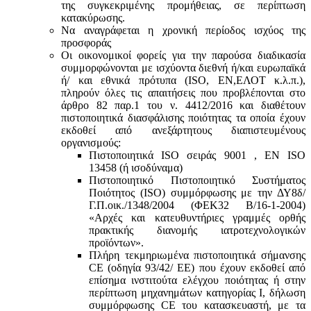
της συγκεκριμένης προμήθειας, σε περίπτωση
κατακύρωσης.
Να αναγράφεται η χρονική περίοδος ισχύος της
προσφοράς
Οι οικονομικοί φορείς για την παρούσα διαδικασία
συμμορφώνονται με ισχύοντα διεθνή ή/και ευρωπαϊκά
ή/ και εθνικά πρότυπα (ISO, ΕΝ,ΕΛΟΤ κ.λ.π.),
πληρούν όλες τις απαιτήσεις που προβλέπονται στο
άρθρο 82 παρ.1 του ν. 4412/2016 και διαθέτουν
πιστοποιητικά διασφάλισης ποιότητας τα οποία έχουν
εκδοθεί από ανεξάρτητους διαπιστευμένους
οργανισμούς:
Πιστοποιητικά ISO σειράς 9001 , ΕΝ ISO
13458 (ή ισοδύναμα)
Πιστοποιητικό Πιστοποιητικό Συστήματος
Ποιότητος (ISO) συμμόρφωσης με την ΔΥ8δ/
Γ.Π.οικ./1348/2004 (ΦΕΚ32 Β/16-1-2004)
«Αρχές και κατευθυντήριες γραμμές ορθής
πρακτικής διανομής ιατροτεχνολογικών
προϊόντων».
Πλήρη τεκμηριωμένα πιστοποιητικά σήμανσης
CE (οδηγία 93/42/ ΕΕ) που έχουν εκδοθεί από
επίσημα ινστιτούτα ελέγχου ποιότητας ή στην
περίπτωση μηχανημάτων κατηγορίας Ι, δήλωση
συμμόρφωσης CE του κατασκευαστή, με τα