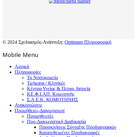
© 2024 Σχεδιασμός-Ανάπτυξη:
Optimum Πληροφορική
Mοbile Menu
Αρχική
Πληροφορίες
Το Νοσοκομείο
Τμήματα / Κλινικές
Κέντρα Υγείας & Περιφ. Ιατρεία
ΚΕ.Φ.Ι.ΑΠ. Κομοτηνής
Σ.Α.Ε.Κ. ΚΟΜΟΤΗΝΗΣ
Ανακοινώσεις
Προμήθειες-Διαγωνισμοί
Προμηθευτές
Προ-Διαγωνιστική Διαδικασία
Προσκλήσεις Σύνταξης Προδιαγραφών
Κατατεθειμένες Προδιαγραφές