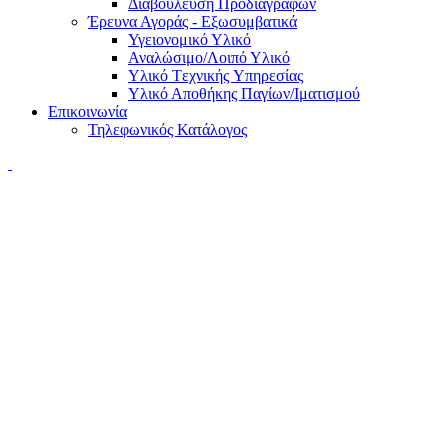
Διαβούλευση Προδιαγραφών
Έρευνα Αγοράς - Εξωσυμβατικά
Υγειονομικό Υλικό
Αναλώσιμο/Λοιπό Υλικό
Υλικό Tεχνικής Yπηρεσίας
Υλικό Αποθήκης Παγίων/Ιματισμού
Επικοινωνία
Τηλεφωνικός Κατάλογος