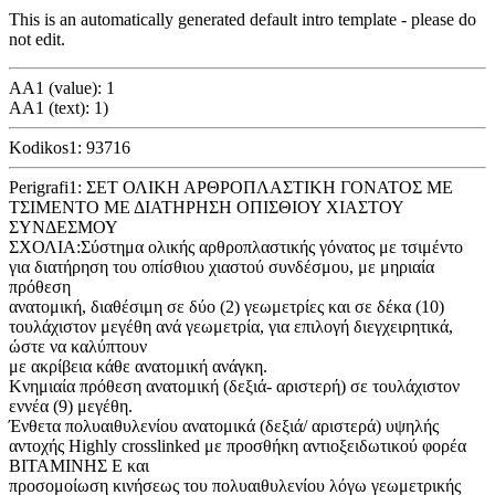
This is an automatically generated default intro template - please do
not edit.
AA1 (value): 1
AA1 (text): 1)
Kodikos1: 93716
Perigrafi1: ΣΕΤ ΟΛΙΚΗ ΑΡΘΡΟΠΛΑΣΤΙΚΗ ΓΟΝΑΤΟΣ ΜΕ
ΤΣΙΜΕΝΤΟ ΜΕ ΔΙΑΤΗΡΗΣΗ ΟΠΙΣΘΙΟΥ ΧΙΑΣΤΟΥ
ΣΥΝΔΕΣΜΟΥ
ΣΧΟΛΙΑ:Σύστημα ολικής αρθροπλαστικής γόνατος με τσιμέντο
για διατήρηση του οπίσθιου χιαστού συνδέσμου, με μηριαία
πρόθεση
ανατομική, διαθέσιμη σε δύο (2) γεωμετρίες και σε δέκα (10)
τουλάχιστον μεγέθη ανά γεωμετρία, για επιλογή διεγχειρητικά,
ώστε να καλύπτουν
με ακρίβεια κάθε ανατομική ανάγκη.
Κνημιαία πρόθεση ανατομική (δεξιά- αριστερή) σε τουλάχιστον
εννέα (9) μεγέθη.
Ένθετα πολυαιθυλενίου ανατομικά (δεξιά/ αριστερά) υψηλής
αντοχής Highly crosslinked με προσθήκη αντιοξειδωτικού φορέα
ΒΙΤΑΜΙΝΗΣ Ε και
προσομοίωση κινήσεως του πολυαιθυλενίου λόγω γεωμετρικής