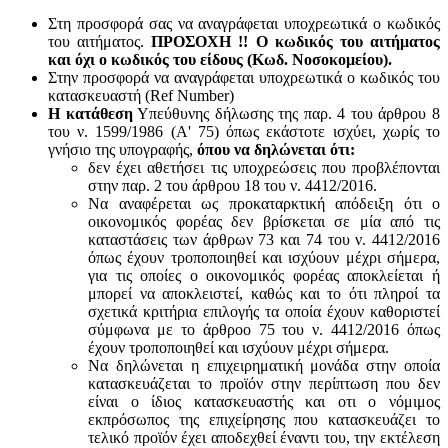
Στη προσφορά σας να αναγράφεται υποχρεωτικά ο κωδικός
του αιτήματος.
ΠΡΟΣΟΧΗ !! Ο κωδικός του αιτήματος
και όχι ο κωδικός του είδους (Κωδ. Νοσοκομείου).
Στην προσφορά να αναγράφεται υποχρεωτικά ο κωδικός του
κατασκευαστή (Ref Number)
Η κατάθεση
Υπεύθυνης δήλωσης της παρ. 4 του άρθρου 8
του ν. 1599/1986 (Α' 75) όπως εκάστοτε ισχύει, χωρίς το
γνήσιο της υπογραφής,
όπου να δηλώνεται ότι:
δεν έχει αθετήσει τις υποχρεώσεις που προβλέπονται
στην παρ. 2 του άρθρου 18 του ν. 4412/2016.
Να αναφέρεται ως προκαταρκτική απόδειξη ότι ο
οικονομικός φορέας δεν βρίσκεται σε μία από τις
καταστάσεις των άρθρων 73 και 74 του ν. 4412/2016
όπως έχουν τροποποιηθεί και ισχύουν μέχρι σήμερα,
για τις οποίες ο οικονομικός φορέας αποκλείεται ή
μπορεί να αποκλειστεί, καθώς και το ότι πληροί τα
σχετικά κριτήρια επιλογής τα οποία έχουν καθοριστεί
σύμφωνα με τo άρθροo 75 του ν. 4412/2016 όπως
έχουν τροποποιηθεί και ισχύουν μέχρι σήμερα.
Να δηλώνεται η επιχειρηματική μονάδα στην οποία
κατασκευάζεται το προϊόν στην περίπτωση που δεν
είναι ο ίδιος κατασκευαστής και oτι ο νόμιμος
εκπρόσωπος της επιχείρησης που κατασκευάζει το
τελικό προϊόν έχει αποδεχθεί έναντι του, την εκτέλεση