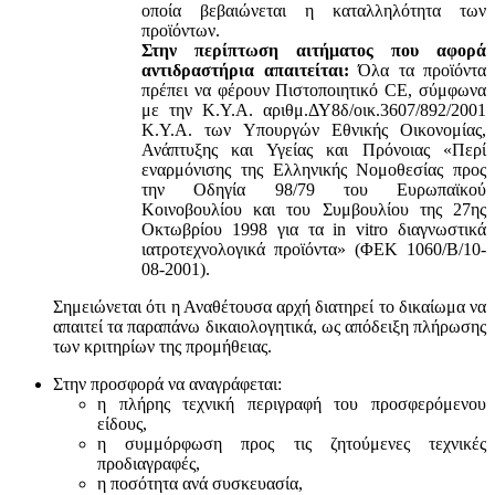
οποία βεβαιώνεται η καταλληλότητα των
προϊόντων.
Στην περίπτωση αιτήματος που αφορά
αντιδραστήρια απαιτείται:
Όλα τα προϊόντα
πρέπει να φέρουν Πιστοποιητικό CE, σύμφωνα
με την Κ.Υ.Α. αριθμ.ΔΥ8δ/οικ.3607/892/2001
Κ.Υ.Α. των Υπουργών Εθνικής Οικονομίας,
Ανάπτυξης και Υγείας και Πρόνοιας «Περί
εναρμόνισης της Ελληνικής Νομοθεσίας προς
την Οδηγία 98/79 του Ευρωπαϊκού
Κοινοβουλίου και του Συμβουλίου της 27ης
Οκτωβρίου 1998 για τα in vitro διαγνωστικά
ιατροτεχνολογικά προϊόντα» (ΦΕΚ 1060/Β/10-
08-2001).
Σημειώνεται ότι η Αναθέτουσα αρχή διατηρεί το δικαίωμα να
απαιτεί τα παραπάνω δικαιολογητικά, ως απόδειξη πλήρωσης
των κριτηρίων της προμήθειας.
Στην προσφορά να αναγράφεται:
η πλήρης τεχνική περιγραφή του προσφερόμενου
είδους,
η συμμόρφωση προς τις ζητούμενες τεχνικές
προδιαγραφές,
η ποσότητα ανά συσκευασία,