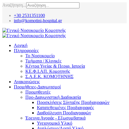
Αναζήτηση...
+30 2531351100
info@komotini-hospital.gr
Αρχική
Πληροφορίες
Το Νοσοκομείο
Τμήματα / Κλινικές
Κέντρα Υγείας & Περιφ. Ιατρεία
ΚΕ.Φ.Ι.ΑΠ. Κομοτηνής
Σ.Α.Ε.Κ. ΚΟΜΟΤΗΝΗΣ
Ανακοινώσεις
Προμήθειες-Διαγωνισμοί
Προμηθευτές
Προ-Διαγωνιστική Διαδικασία
Προσκλήσεις Σύνταξης Προδιαγραφών
Κατατεθειμένες Προδιαγραφές
Διαβούλευση Προδιαγραφών
Έρευνα Αγοράς - Εξωσυμβατικά
Υγειονομικό Υλικό
Αναλώσιμο/Λοιπό Υλικό