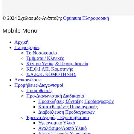
© 2024 Σχεδιασμός-Ανάπτυξη:
Optimum Πληροφορική
Mοbile Menu
Αρχική
Πληροφορίες
Το Νοσοκομείο
Τμήματα / Κλινικές
Κέντρα Υγείας & Περιφ. Ιατρεία
ΚΕ.Φ.Ι.ΑΠ. Κομοτηνής
Σ.Α.Ε.Κ. ΚΟΜΟΤΗΝΗΣ
Ανακοινώσεις
Προμήθειες-Διαγωνισμοί
Προμηθευτές
Προ-Διαγωνιστική Διαδικασία
Προσκλήσεις Σύνταξης Προδιαγραφών
Κατατεθειμένες Προδιαγραφές
Διαβούλευση Προδιαγραφών
Έρευνα Αγοράς - Εξωσυμβατικά
Υγειονομικό Υλικό
Αναλώσιμο/Λοιπό Υλικό
Υλικό Tεχνικής Yπηρεσίας