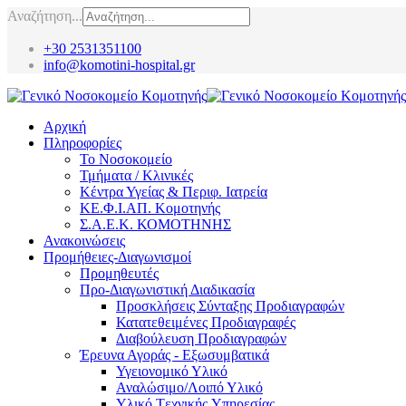
Αναζήτηση...
+30 2531351100
info@komotini-hospital.gr
Αρχική
Πληροφορίες
Το Νοσοκομείο
Τμήματα / Κλινικές
Κέντρα Υγείας & Περιφ. Ιατρεία
ΚΕ.Φ.Ι.ΑΠ. Κομοτηνής
Σ.Α.Ε.Κ. ΚΟΜΟΤΗΝΗΣ
Ανακοινώσεις
Προμήθειες-Διαγωνισμοί
Προμηθευτές
Προ-Διαγωνιστική Διαδικασία
Προσκλήσεις Σύνταξης Προδιαγραφών
Κατατεθειμένες Προδιαγραφές
Διαβούλευση Προδιαγραφών
Έρευνα Αγοράς - Εξωσυμβατικά
Υγειονομικό Υλικό
Αναλώσιμο/Λοιπό Υλικό
Υλικό Tεχνικής Yπηρεσίας