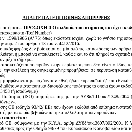
ΑΠΑΙΤΕΙΤΑΙ ΕΠΙ ΠΟΙΝΗΣ ΑΠΟΡΡΙΨΗΣ
υ αιτήματος.
ΠΡΟΣΟΧΗ !! Ο κωδικός του αιτήματος και όχι ο κωδι
κατασκευαστή (Ref Number)
ν. 1599/1986 (Α' 75) όπως εκάστοτε ισχύει, χωρίς το γνήσιο της υπ
ην παρ. 2 του άρθρου 18 του ν. 4412/2016.
ομικός φορέας δεν βρίσκεται σε μία από τις καταστάσεις των άρθρω
κλείεται ή μπορεί να αποκλειστεί, καθώς και το ότι πληροί τα σχετικ
ουν μέχρι σήμερα.
ατασκευάζεται το προϊόν στην περίπτωση που δεν είναι ο ίδιος κ
του, την εκτέλεση της συγκεκριμένης προμήθειας, σε περίπτωση κατακ
ράς
υμμορφώνονται με ισχύοντα διεθνή ή/και ευρωπαϊκά ή/ και εθνικά 
 διαθέτουν πιστοποιητικά διασφάλισης ποιότητας τα οποία έχουν εκδο
13458 (ή ισοδύναμα)
ς Ποιότητος (ISO) συμμόρφωσης με την ΔΥ8δ/Γ.Π.οικ./1348/2004
ϊόντων».
ης CE (οδηγία 93/42/ ΕΕ) που έχουν εκδοθεί από επίσημα ινστιτού
, με τα οποία βεβαιώνεται η καταλληλότητα των προϊόντων.
α απαιτείται:
ικό CE, σύμφωνα με την Κ.Υ.Α. αριθμ.ΔΥ8δ/οικ.3607/892/2001 Κ.Υ
θεσίας προς την Οδηγία 98/79 του Ευρωπαϊκού Κοινοβουλίου και του