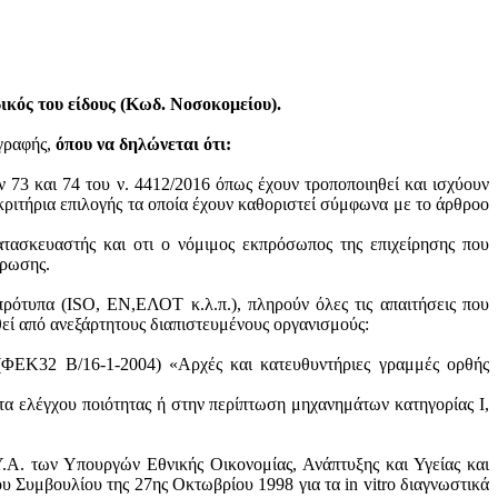
κός του είδους (Κωδ. Νοσοκομείου).
ογραφής,
όπου να δηλώνεται ότι:
ν 73 και 74 του ν. 4412/2016 όπως έχουν τροποποιηθεί και ισχύουν
ά κριτήρια επιλογής τα οποία έχουν καθοριστεί σύμφωνα με τo άρθροo
ατασκευαστής και oτι ο νόμιμος εκπρόσωπος της επιχείρησης που
ύρωσης.
πρότυπα (ISO, ΕΝ,ΕΛΟΤ κ.λ.π.), πληρούν όλες τις απαιτήσεις που
θεί από ανεξάρτητους διαπιστευμένους οργανισμούς:
 (ΦΕΚ32 Β/16-1-2004) «Αρχές και κατευθυντήριες γραμμές ορθής
τα ελέγχου ποιότητας ή στην περίπτωση μηχανημάτων κατηγορίας Ι,
.Α. των Υπουργών Εθνικής Οικονομίας, Ανάπτυξης και Υγείας και
 Συμβουλίου της 27ης Οκτωβρίου 1998 για τα in vitro διαγνωστικά