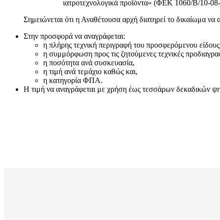
ιατροτεχνολογικά προϊόντα» (ΦΕΚ 1060/Β/10-08-
Σημειώνεται ότι η Αναθέτουσα αρχή διατηρεί το δικαίωμα να 
Στην προσφορά να αναγράφεται:
η πλήρης τεχνική περιγραφή του προσφερόμενου είδους
η συμμόρφωση προς τις ζητούμενες τεχνικές προδιαγρα
η ποσότητα ανά συσκευασία,
η τιμή ανά τεμάχιο καθώς και,
η κατηγορία ΦΠΑ.
Η τιμή να αναγράφεται με χρήση έως τεσσάρων δεκαδικών ψηφί