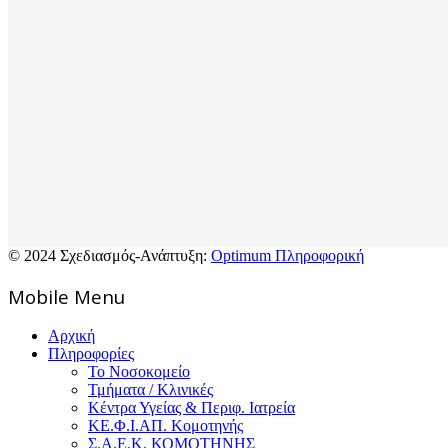
© 2024 Σχεδιασμός-Ανάπτυξη:
Optimum Πληροφορική
Mοbile Menu
Αρχική
Πληροφορίες
Το Νοσοκομείο
Τμήματα / Κλινικές
Κέντρα Υγείας & Περιφ. Ιατρεία
ΚΕ.Φ.Ι.ΑΠ. Κομοτηνής
Σ.Α.Ε.Κ. ΚΟΜΟΤΗΝΗΣ