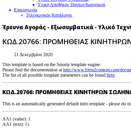
Υλικό Αποθήκης Παγίων/Ιματισμού
Επικοινωνία
Τηλεφωνικός Κατάλογος
Έρευνα Αγοράς - Εξωσυμβατικά - Υλικό Τεχ
ΚΩΔ.20766: ΠΡΟΜΗΘΕΙΑΣ ΚΙΝΗΤΗΡ
21 Δεκεμβρίου 2020
This template is based on the Smarty template engine
Please find the documentation at
http://www.form2content.com/docum
The list of all possible template parameters can be found
here
.
ΚΩΔ.20766: ΠΡΟΜΗΘΕΙΑΣ ΚΙΝΗΤΗΡΩΝ ΣΩΛΗ
This is an automatically generated default intro template - please do no
AA1 (value): 1
AA1 (text): 1)