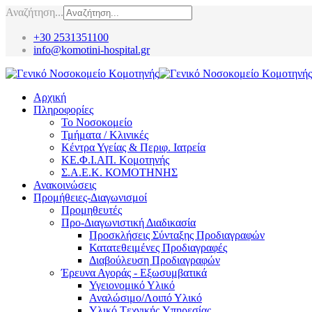
Αναζήτηση...
+30 2531351100
info@komotini-hospital.gr
Αρχική
Πληροφορίες
Το Νοσοκομείο
Τμήματα / Κλινικές
Κέντρα Υγείας & Περιφ. Ιατρεία
ΚΕ.Φ.Ι.ΑΠ. Κομοτηνής
Σ.Α.Ε.Κ. ΚΟΜΟΤΗΝΗΣ
Ανακοινώσεις
Προμήθειες-Διαγωνισμοί
Προμηθευτές
Προ-Διαγωνιστική Διαδικασία
Προσκλήσεις Σύνταξης Προδιαγραφών
Κατατεθειμένες Προδιαγραφές
Διαβούλευση Προδιαγραφών
Έρευνα Αγοράς - Εξωσυμβατικά
Υγειονομικό Υλικό
Αναλώσιμο/Λοιπό Υλικό
Υλικό Tεχνικής Yπηρεσίας