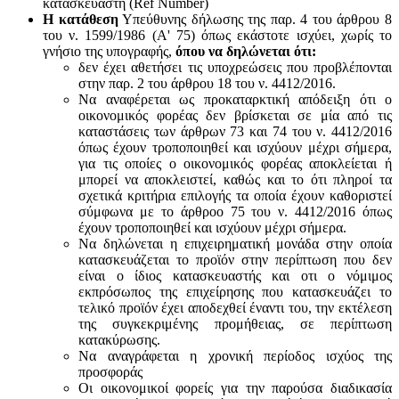
κατασκευαστή (Ref Number)
Η κατάθεση
Υπεύθυνης δήλωσης της παρ. 4 του άρθρου 8
του ν. 1599/1986 (Α' 75) όπως εκάστοτε ισχύει, χωρίς το
γνήσιο της υπογραφής,
όπου να δηλώνεται ότι:
δεν έχει αθετήσει τις υποχρεώσεις που προβλέπονται
στην παρ. 2 του άρθρου 18 του ν. 4412/2016.
Να αναφέρεται ως προκαταρκτική απόδειξη ότι ο
οικονομικός φορέας δεν βρίσκεται σε μία από τις
καταστάσεις των άρθρων 73 και 74 του ν. 4412/2016
όπως έχουν τροποποιηθεί και ισχύουν μέχρι σήμερα,
για τις οποίες ο οικονομικός φορέας αποκλείεται ή
μπορεί να αποκλειστεί, καθώς και το ότι πληροί τα
σχετικά κριτήρια επιλογής τα οποία έχουν καθοριστεί
σύμφωνα με τo άρθροo 75 του ν. 4412/2016 όπως
έχουν τροποποιηθεί και ισχύουν μέχρι σήμερα.
Να δηλώνεται η επιχειρηματική μονάδα στην οποία
κατασκευάζεται το προϊόν στην περίπτωση που δεν
είναι ο ίδιος κατασκευαστής και oτι ο νόμιμος
εκπρόσωπος της επιχείρησης που κατασκευάζει το
τελικό προϊόν έχει αποδεχθεί έναντι του, την εκτέλεση
της συγκεκριμένης προμήθειας, σε περίπτωση
κατακύρωσης.
Να αναγράφεται η χρονική περίοδος ισχύος της
προσφοράς
Οι οικονομικοί φορείς για την παρούσα διαδικασία