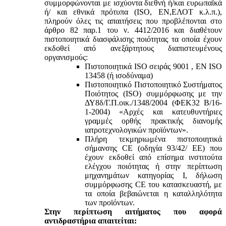
συμμορφώνονται με ισχύοντα διεθνή ή/και ευρωπαϊκά
ή/ και εθνικά πρότυπα (ISO, ΕΝ,ΕΛΟΤ κ.λ.π.),
πληρούν όλες τις απαιτήσεις που προβλέπονται στο
άρθρο 82 παρ.1 του ν. 4412/2016 και διαθέτουν
πιστοποιητικά διασφάλισης ποιότητας τα οποία έχουν
εκδοθεί από ανεξάρτητους διαπιστευμένους
οργανισμούς:
Πιστοποιητικά ISO σειράς 9001 , ΕΝ ISO
13458 (ή ισοδύναμα)
Πιστοποιητικό Πιστοποιητικό Συστήματος
Ποιότητος (ISO) συμμόρφωσης με την
ΔΥ8δ/Γ.Π.οικ./1348/2004 (ΦΕΚ32 Β/16-
1-2004) «Αρχές και κατευθυντήριες
γραμμές ορθής πρακτικής διανομής
ιατροτεχνολογικών προϊόντων».
Πλήρη τεκμηριωμένα πιστοποιητικά
σήμανσης CE (οδηγία 93/42/ ΕΕ) που
έχουν εκδοθεί από επίσημα ινστιτούτα
ελέγχου ποιότητας ή στην περίπτωση
μηχανημάτων κατηγορίας Ι, δήλωση
συμμόρφωσης CE του κατασκευαστή, με
τα οποία βεβαιώνεται η καταλληλότητα
των προϊόντων.
Στην περίπτωση αιτήματος που αφορά
αντιδραστήρια απαιτείται: