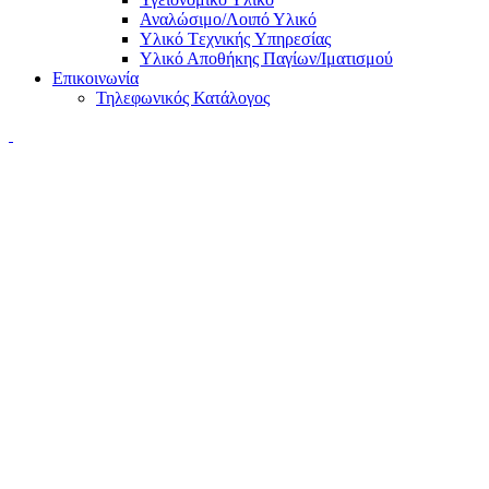
Αναλώσιμο/Λοιπό Υλικό
Υλικό Tεχνικής Yπηρεσίας
Υλικό Αποθήκης Παγίων/Ιματισμού
Επικοινωνία
Τηλεφωνικός Κατάλογος