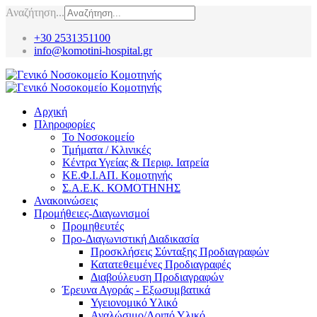
Αναζήτηση...
+30 2531351100
info@komotini-hospital.gr
Αρχική
Πληροφορίες
Το Νοσοκομείο
Τμήματα / Κλινικές
Κέντρα Υγείας & Περιφ. Ιατρεία
ΚΕ.Φ.Ι.ΑΠ. Κομοτηνής
Σ.Α.Ε.Κ. ΚΟΜΟΤΗΝΗΣ
Ανακοινώσεις
Προμήθειες-Διαγωνισμοί
Προμηθευτές
Προ-Διαγωνιστική Διαδικασία
Προσκλήσεις Σύνταξης Προδιαγραφών
Κατατεθειμένες Προδιαγραφές
Διαβούλευση Προδιαγραφών
Έρευνα Αγοράς - Εξωσυμβατικά
Υγειονομικό Υλικό
Αναλώσιμο/Λοιπό Υλικό