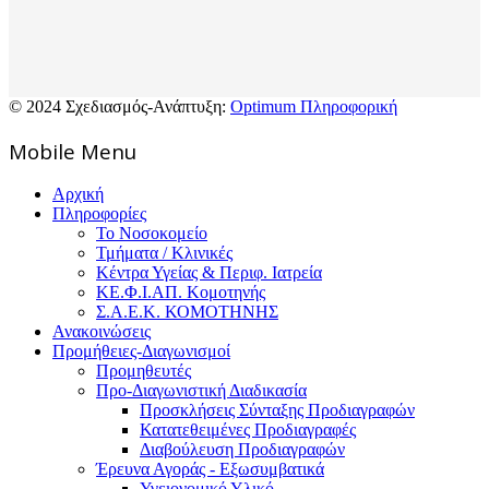
© 2024 Σχεδιασμός-Ανάπτυξη:
Optimum Πληροφορική
Mοbile Menu
Αρχική
Πληροφορίες
Το Νοσοκομείο
Τμήματα / Κλινικές
Κέντρα Υγείας & Περιφ. Ιατρεία
ΚΕ.Φ.Ι.ΑΠ. Κομοτηνής
Σ.Α.Ε.Κ. ΚΟΜΟΤΗΝΗΣ
Ανακοινώσεις
Προμήθειες-Διαγωνισμοί
Προμηθευτές
Προ-Διαγωνιστική Διαδικασία
Προσκλήσεις Σύνταξης Προδιαγραφών
Κατατεθειμένες Προδιαγραφές
Διαβούλευση Προδιαγραφών
Έρευνα Αγοράς - Εξωσυμβατικά
Υγειονομικό Υλικό