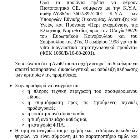
Όλα τα προϊόντα πρέπει να φέρουν
Πιστοποιητικό CE, σύμφωνα με την Κ.Υ.Α.
αριθμ.ΔΥ8δ/οικ.3607/892/2001 Κ.Υ.Α. των
Υπουργών Εθνικής Οικονομίας, Ανάπτυξης και
Υγείας και Πρόνοιας «Περί εναρμόνισης της
Ελληνικής Νομοθεσίας προς την Οδηγία 98/79
του Ευρωπαϊκού Κοινοβουλίου και του
Συμβουλίου της 27ης Οκτωβρίου 1998 για τα in
vitro διαγνωστικά ιατροτεχνολογικά προϊόντα»
(ΦΕΚ 1060/Β/10-08-2001).
Σημειώνεται ότι η Αναθέτουσα αρχή διατηρεί το δικαίωμα να
απαιτεί τα παραπάνω δικαιολογητικά, ως απόδειξη πλήρωσης
των κριτηρίων της προμήθειας.
Στην προσφορά να αναγράφεται:
η πλήρης τεχνική περιγραφή του προσφερόμενου
είδους,
η συμμόρφωση προς τις ζητούμενες τεχνικές
προδιαγραφές,
η ποσότητα ανά συσκευασία,
η τιμή ανά τεμάχιο καθώς και,
η κατηγορία ΦΠΑ.
Η τιμή να αναγράφεται με χρήση έως τεσσάρων δεκαδικών
ψηφίων, να είναι σύμφωνη με το παρατηρητήριο τιμών και