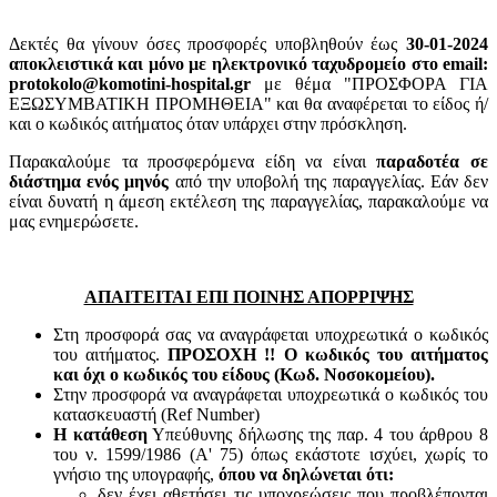
Δεκτές θα γίνουν όσες προσφορές υποβληθούν έως
30-01-2024
αποκλειστικά και μόνο με ηλεκτρονικό ταχυδρομείο στο email:
protokolo@komotini-hospital.gr
με θέμα "ΠΡΟΣΦΟΡΑ ΓΙΑ
ΕΞΩΣΥΜΒΑΤΙΚΗ ΠΡΟΜΗΘΕΙΑ" και θα αναφέρεται το είδος ή/
και ο κωδικός αιτήματος όταν υπάρχει στην πρόσκληση.
Παρακαλούμε τα προσφερόμενα είδη να είναι
παραδοτέα σε
διάστημα ενός μηνός
από την υποβολή της παραγγελίας. Εάν δεν
είναι δυνατή η άμεση εκτέλεση της παραγγελίας, παρακαλούμε να
μας ενημερώσετε.
ΑΠΑΙΤΕΙΤΑΙ ΕΠΙ ΠΟΙΝΗΣ ΑΠΟΡΡΙΨΗΣ
Στη προσφορά σας να αναγράφεται υποχρεωτικά ο κωδικός
του αιτήματος.
ΠΡΟΣΟΧΗ !! Ο κωδικός του αιτήματος
και όχι ο κωδικός του είδους (Κωδ. Νοσοκομείου).
Στην προσφορά να αναγράφεται υποχρεωτικά ο κωδικός του
κατασκευαστή (Ref Number)
Η κατάθεση
Υπεύθυνης δήλωσης της παρ. 4 του άρθρου 8
του ν. 1599/1986 (Α' 75) όπως εκάστοτε ισχύει, χωρίς το
γνήσιο της υπογραφής,
όπου να δηλώνεται ότι:
δεν έχει αθετήσει τις υποχρεώσεις που προβλέπονται