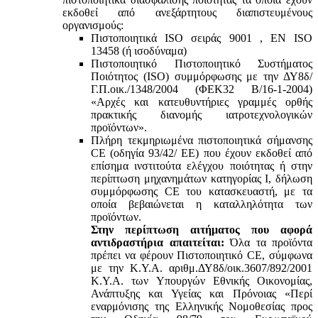
εκδοθεί από ανεξάρτητους διαπιστευμένους
οργανισμούς:
Πιστοποιητικά ISO σειράς 9001 , ΕΝ ISO
13458 (ή ισοδύναμα)
Πιστοποιητικό Πιστοποιητικό Συστήματος
Ποιότητος (ISO) συμμόρφωσης με την ΔΥ8δ/
Γ.Π.οικ./1348/2004 (ΦΕΚ32 Β/16-1-2004)
«Αρχές και κατευθυντήριες γραμμές ορθής
πρακτικής διανομής ιατροτεχνολογικών
προϊόντων».
Πλήρη τεκμηριωμένα πιστοποιητικά σήμανσης
CE (οδηγία 93/42/ ΕΕ) που έχουν εκδοθεί από
επίσημα ινστιτούτα ελέγχου ποιότητας ή στην
περίπτωση μηχανημάτων κατηγορίας Ι, δήλωση
συμμόρφωσης CE του κατασκευαστή, με τα
οποία βεβαιώνεται η καταλληλότητα των
προϊόντων.
Στην περίπτωση αιτήματος που αφορά
αντιδραστήρια απαιτείται:
Όλα τα προϊόντα
πρέπει να φέρουν Πιστοποιητικό CE, σύμφωνα
με την Κ.Υ.Α. αριθμ.ΔΥ8δ/οικ.3607/892/2001
Κ.Υ.Α. των Υπουργών Εθνικής Οικονομίας,
Ανάπτυξης και Υγείας και Πρόνοιας «Περί
εναρμόνισης της Ελληνικής Νομοθεσίας προς