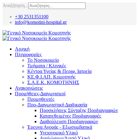
Αναζήτηση...
+30 2531351100
info@komotini-hospital.gr
Αρχική
Πληροφορίες
Το Νοσοκομείο
Τμήματα / Κλινικές
Κέντρα Υγείας & Περιφ. Ιατρεία
ΚΕ.Φ.Ι.ΑΠ. Κομοτηνής
Σ.Α.Ε.Κ. ΚΟΜΟΤΗΝΗΣ
Ανακοινώσεις
Προμήθειες-Διαγωνισμοί
Προμηθευτές
Προ-Διαγωνιστική Διαδικασία
Προσκλήσεις Σύνταξης Προδιαγραφών
Κατατεθειμένες Προδιαγραφές
Διαβούλευση Προδιαγραφών
Έρευνα Αγοράς - Εξωσυμβατικά
Υγειονομικό Υλικό
Αναλώσιμο/Λοιπό Υλικό