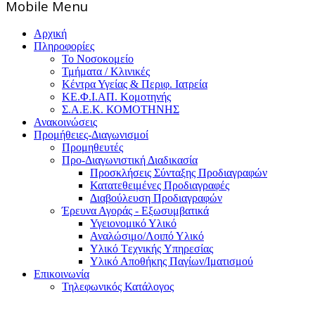
Mοbile Menu
Αρχική
Πληροφορίες
Το Νοσοκομείο
Τμήματα / Κλινικές
Κέντρα Υγείας & Περιφ. Ιατρεία
ΚΕ.Φ.Ι.ΑΠ. Κομοτηνής
Σ.Α.Ε.Κ. ΚΟΜΟΤΗΝΗΣ
Ανακοινώσεις
Προμήθειες-Διαγωνισμοί
Προμηθευτές
Προ-Διαγωνιστική Διαδικασία
Προσκλήσεις Σύνταξης Προδιαγραφών
Κατατεθειμένες Προδιαγραφές
Διαβούλευση Προδιαγραφών
Έρευνα Αγοράς - Εξωσυμβατικά
Υγειονομικό Υλικό
Αναλώσιμο/Λοιπό Υλικό
Υλικό Tεχνικής Yπηρεσίας
Υλικό Αποθήκης Παγίων/Ιματισμού
Επικοινωνία
Τηλεφωνικός Κατάλογος