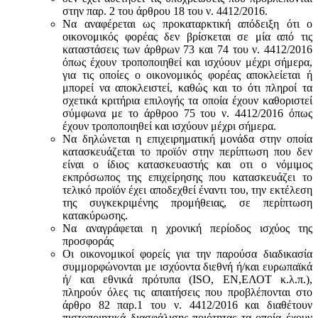
στην παρ. 2 του άρθρου 18 του ν. 4412/2016.
Να αναφέρεται ως προκαταρκτική απόδειξη ότι ο
οικονομικός φορέας δεν βρίσκεται σε μία από τις
καταστάσεις των άρθρων 73 και 74 του ν. 4412/2016
όπως έχουν τροποποιηθεί και ισχύουν μέχρι σήμερα,
για τις οποίες ο οικονομικός φορέας αποκλείεται ή
μπορεί να αποκλειστεί, καθώς και το ότι πληροί τα
σχετικά κριτήρια επιλογής τα οποία έχουν καθοριστεί
σύμφωνα με τo άρθροo 75 του ν. 4412/2016 όπως
έχουν τροποποιηθεί και ισχύουν μέχρι σήμερα.
Να δηλώνεται η επιχειρηματική μονάδα στην οποία
κατασκευάζεται το προϊόν στην περίπτωση που δεν
είναι ο ίδιος κατασκευαστής και oτι ο νόμιμος
εκπρόσωπος της επιχείρησης που κατασκευάζει το
τελικό προϊόν έχει αποδεχθεί έναντι του, την εκτέλεση
της συγκεκριμένης προμήθειας, σε περίπτωση
κατακύρωσης.
Να αναγράφεται η χρονική περίοδος ισχύος της
προσφοράς
Οι οικονομικοί φορείς για την παρούσα διαδικασία
συμμορφώνονται με ισχύοντα διεθνή ή/και ευρωπαϊκά
ή/ και εθνικά πρότυπα (ISO, ΕΝ,ΕΛΟΤ κ.λ.π.),
πληρούν όλες τις απαιτήσεις που προβλέπονται στο
άρθρο 82 παρ.1 του ν. 4412/2016 και διαθέτουν
πιστοποιητικά διασφάλισης ποιότητας τα οποία έχουν