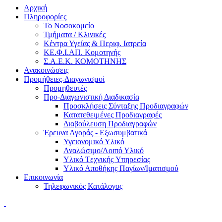
Αρχική
Πληροφορίες
Το Νοσοκομείο
Τμήματα / Κλινικές
Κέντρα Υγείας & Περιφ. Ιατρεία
ΚΕ.Φ.Ι.ΑΠ. Κομοτηνής
Σ.Α.Ε.Κ. ΚΟΜΟΤΗΝΗΣ
Ανακοινώσεις
Προμήθειες-Διαγωνισμοί
Προμηθευτές
Προ-Διαγωνιστική Διαδικασία
Προσκλήσεις Σύνταξης Προδιαγραφών
Κατατεθειμένες Προδιαγραφές
Διαβούλευση Προδιαγραφών
Έρευνα Αγοράς - Εξωσυμβατικά
Υγειονομικό Υλικό
Αναλώσιμο/Λοιπό Υλικό
Υλικό Tεχνικής Yπηρεσίας
Υλικό Αποθήκης Παγίων/Ιματισμού
Επικοινωνία
Τηλεφωνικός Κατάλογος