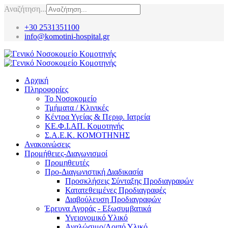
Αναζήτηση...
+30 2531351100
info@komotini-hospital.gr
Αρχική
Πληροφορίες
Το Νοσοκομείο
Τμήματα / Κλινικές
Κέντρα Υγείας & Περιφ. Ιατρεία
ΚΕ.Φ.Ι.ΑΠ. Κομοτηνής
Σ.Α.Ε.Κ. ΚΟΜΟΤΗΝΗΣ
Ανακοινώσεις
Προμήθειες-Διαγωνισμοί
Προμηθευτές
Προ-Διαγωνιστική Διαδικασία
Προσκλήσεις Σύνταξης Προδιαγραφών
Κατατεθειμένες Προδιαγραφές
Διαβούλευση Προδιαγραφών
Έρευνα Αγοράς - Εξωσυμβατικά
Υγειονομικό Υλικό
Αναλώσιμο/Λοιπό Υλικό