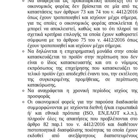
Να αναφέρεται ως προκαταρκτική απόδειξη ότι ο
οικονομικός φορέας δεν βρίσκεται σε μία από τις
καταστάσεις των άρθρων 73 και 74 του ν. 4412/2016
όπως έχουν τροποποιηθεί και ισχύουν μέχρι σήμερα,
για τις οποίες ο οικονομικός φορέας αποκλείεται ή
μπορεί να αποκλειστεί, καθώς και το ότι πληροί τα
σχετικά κριτήρια επιλογής τα οποία έχουν καθοριστεί
σύμφωνα με τo άρθροo 75 του ν. 4412/2016 όπως
έχουν τροποποιηθεί και ισχύουν μέχρι σήμερα.
Να δηλώνεται η επιχειρηματική μονάδα στην οποία
κατασκευάζεται το προϊόν στην περίπτωση που δεν
είναι ο ίδιος κατασκευαστής και oτι ο νόμιμος
εκπρόσωπος της επιχείρησης που κατασκευάζει το
τελικό προϊόν έχει αποδεχθεί έναντι του, την εκτέλεση
της συγκεκριμένης προμήθειας, σε περίπτωση
κατακύρωσης.
Να αναγράφεται η χρονική περίοδος ισχύος της
προσφοράς
Οι οικονομικοί φορείς για την παρούσα διαδικασία
συμμορφώνονται με ισχύοντα διεθνή ή/και ευρωπαϊκά
ή/ και εθνικά πρότυπα (ISO, ΕΝ,ΕΛΟΤ κ.λ.π.),
πληρούν όλες τις απαιτήσεις που προβλέπονται στο
άρθρο 82 παρ.1 του ν. 4412/2016 και διαθέτουν
πιστοποιητικά διασφάλισης ποιότητας τα οποία έχουν
εκδοθεί από ανεξάρτητους διαπιστευμένους