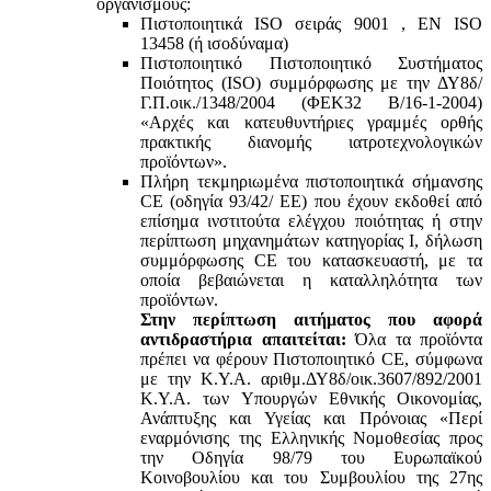
οργανισμούς:
Πιστοποιητικά ISO σειράς 9001 , ΕΝ ISO
13458 (ή ισοδύναμα)
Πιστοποιητικό Πιστοποιητικό Συστήματος
Ποιότητος (ISO) συμμόρφωσης με την ΔΥ8δ/
Γ.Π.οικ./1348/2004 (ΦΕΚ32 Β/16-1-2004)
«Αρχές και κατευθυντήριες γραμμές ορθής
πρακτικής διανομής ιατροτεχνολογικών
προϊόντων».
Πλήρη τεκμηριωμένα πιστοποιητικά σήμανσης
CE (οδηγία 93/42/ ΕΕ) που έχουν εκδοθεί από
επίσημα ινστιτούτα ελέγχου ποιότητας ή στην
περίπτωση μηχανημάτων κατηγορίας Ι, δήλωση
συμμόρφωσης CE του κατασκευαστή, με τα
οποία βεβαιώνεται η καταλληλότητα των
προϊόντων.
Στην περίπτωση αιτήματος που αφορά
αντιδραστήρια απαιτείται:
Όλα τα προϊόντα
πρέπει να φέρουν Πιστοποιητικό CE, σύμφωνα
με την Κ.Υ.Α. αριθμ.ΔΥ8δ/οικ.3607/892/2001
Κ.Υ.Α. των Υπουργών Εθνικής Οικονομίας,
Ανάπτυξης και Υγείας και Πρόνοιας «Περί
εναρμόνισης της Ελληνικής Νομοθεσίας προς
την Οδηγία 98/79 του Ευρωπαϊκού
Κοινοβουλίου και του Συμβουλίου της 27ης