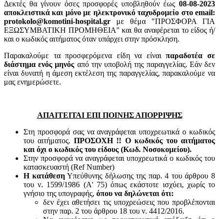
Δεκτές θα γίνουν όσες προσφορές υποβληθούν έως
08-08-2023
αποκλειστικά και μόνο με ηλεκτρονικό ταχυδρομείο στο email:
protokolo@komotini-hospital.gr
με θέμα "ΠΡΟΣΦΟΡΑ ΓΙΑ
ΕΞΩΣΥΜΒΑΤΙΚΗ ΠΡΟΜΗΘΕΙΑ" και θα αναφέρεται το είδος ή/
και ο κωδικός αιτήματος όταν υπάρχει στην πρόσκληση.
Παρακαλούμε τα προσφερόμενα είδη να είναι
παραδοτέα σε
διάστημα ενός μηνός
από την υποβολή της παραγγελίας. Εάν δεν
είναι δυνατή η άμεση εκτέλεση της παραγγελίας, παρακαλούμε να
μας ενημερώσετε.
ΑΠΑΙΤΕΙΤΑΙ ΕΠΙ ΠΟΙΝΗΣ ΑΠΟΡΡΙΨΗΣ
Στη προσφορά σας να αναγράφεται υποχρεωτικά ο κωδικός
του αιτήματος.
ΠΡΟΣΟΧΗ !! Ο κωδικός του αιτήματος
και όχι ο κωδικός του είδους (Κωδ. Νοσοκομείου).
Στην προσφορά να αναγράφεται υποχρεωτικά ο κωδικός του
κατασκευαστή (Ref Number)
Η κατάθεση
Υπεύθυνης δήλωσης της παρ. 4 του άρθρου 8
του ν. 1599/1986 (Α' 75) όπως εκάστοτε ισχύει, χωρίς το
γνήσιο της υπογραφής,
όπου να δηλώνεται ότι:
δεν έχει αθετήσει τις υποχρεώσεις που προβλέπονται
στην παρ. 2 του άρθρου 18 του ν. 4412/2016.