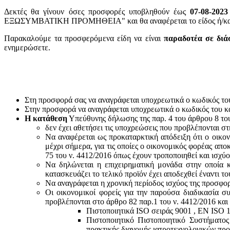
Δεκτές θα γίνουν όσες προσφορές υποβληθούν έως
07-08-2023
ΕΞΩΣΥΜΒΑΤΙΚΗ ΠΡΟΜΗΘΕΙΑ" και θα αναφέρεται το είδος ή/και ο
Παρακαλούμε τα προσφερόμενα είδη να είναι
παραδοτέα σε διά
ενημερώσετε.
Στη προσφορά σας να αναγράφεται υποχρεωτικά ο κωδικός το
Στην προσφορά να αναγράφεται υποχρεωτικά ο κωδικός του 
Η κατάθεση
Υπεύθυνης δήλωσης της παρ. 4 του άρθρου 8 του 
δεν έχει αθετήσει τις υποχρεώσεις που προβλέπονται στ
Να αναφέρεται ως προκαταρκτική απόδειξη ότι ο οικον
μέχρι σήμερα, για τις οποίες ο οικονομικός φορέας απο
75 του ν. 4412/2016 όπως έχουν τροποποιηθεί και ισχύ
Να δηλώνεται η επιχειρηματική μονάδα στην οποία κ
κατασκευάζει το τελικό προϊόν έχει αποδεχθεί έναντι 
Να αναγράφεται η χρονική περίοδος ισχύος της προσφο
Οι οικονομικοί φορείς για την παρούσα διαδικασία σ
προβλέπονται στο άρθρο 82 παρ.1 του ν. 4412/2016 και
Πιστοποιητικά ISO σειράς 9001 , ΕΝ ISO 
Πιστοποιητικό Πιστοποιητικό Συστήματο
πρακτικής διανομής ιατροτεχνολογικών προ