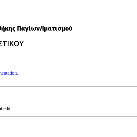
θήκης Παγίων/Ιματισμού
ΣΤΙΚΟΥ
entation
.
t edit.