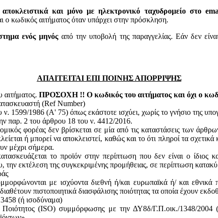
 αποκλειστικά και μόνο με ηλεκτρονικό ταχυδρομείο στο email
 κωδικός αιτήματος όταν υπάρχει στην πρόσκληση.
στημα ενός μηνός
από την υποβολή της παραγγελίας. Εάν δεν είνα
ΑΠΑΙΤΕΙΤΑΙ ΕΠΙ ΠΟΙΝΗΣ ΑΠΟΡΡΙΨΗΣ
υ αιτήματος.
ΠΡΟΣΟΧΗ !! Ο κωδικός του αιτήματος και όχι ο κωδι
κατασκευαστή (Ref Number)
ν. 1599/1986 (Α' 75) όπως εκάστοτε ισχύει, χωρίς το γνήσιο της υπ
ην παρ. 2 του άρθρου 18 του ν. 4412/2016.
ομικός φορέας δεν βρίσκεται σε μία από τις καταστάσεις των άρθρω
κλείεται ή μπορεί να αποκλειστεί, καθώς και το ότι πληροί τα σχετικ
ουν μέχρι σήμερα.
ατασκευάζεται το προϊόν στην περίπτωση που δεν είναι ο ίδιος κ
του, την εκτέλεση της συγκεκριμένης προμήθειας, σε περίπτωση κατακ
ράς
υμμορφώνονται με ισχύοντα διεθνή ή/και ευρωπαϊκά ή/ και εθνικά 
 διαθέτουν πιστοποιητικά διασφάλισης ποιότητας τα οποία έχουν εκδο
13458 (ή ισοδύναμα)
ς Ποιότητος (ISO) συμμόρφωσης με την ΔΥ8δ/Γ.Π.οικ./1348/2004
ϊόντων».