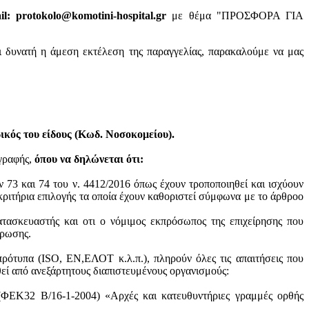
: protokolo@komotini-hospital.gr
με θέμα "ΠΡΟΣΦΟΡΑ ΓΙΑ
ι δυνατή η άμεση εκτέλεση της παραγγελίας, παρακαλούμε να μας
κός του είδους (Κωδ. Νοσοκομείου).
ογραφής,
όπου να δηλώνεται ότι:
ν 73 και 74 του ν. 4412/2016 όπως έχουν τροποποιηθεί και ισχύουν
ά κριτήρια επιλογής τα οποία έχουν καθοριστεί σύμφωνα με τo άρθροo
ατασκευαστής και oτι ο νόμιμος εκπρόσωπος της επιχείρησης που
ύρωσης.
πρότυπα (ISO, ΕΝ,ΕΛΟΤ κ.λ.π.), πληρούν όλες τις απαιτήσεις που
θεί από ανεξάρτητους διαπιστευμένους οργανισμούς:
 (ΦΕΚ32 Β/16-1-2004) «Αρχές και κατευθυντήριες γραμμές ορθής