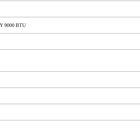
Υ 9000 BTU