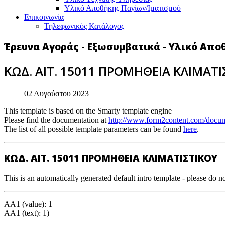
Υλικό Αποθήκης Παγίων/Ιματισμού
Επικοινωνία
Τηλεφωνικός Κατάλογος
Έρευνα Αγοράς - Εξωσυμβατικά - Υλικό Απο
ΚΩΔ. ΑΙΤ. 15011 ΠΡΟΜΗΘΕΙΑ ΚΛΙΜΑΤΙ
02 Αυγούστου 2023
This template is based on the Smarty template engine
Please find the documentation at
http://www.form2content.com/docum
The list of all possible template parameters can be found
here
.
ΚΩΔ. ΑΙΤ. 15011 ΠΡΟΜΗΘΕΙΑ ΚΛΙΜΑΤΙΣΤΙΚΟΥ
This is an automatically generated default intro template - please do no
AA1 (value): 1
AA1 (text): 1)