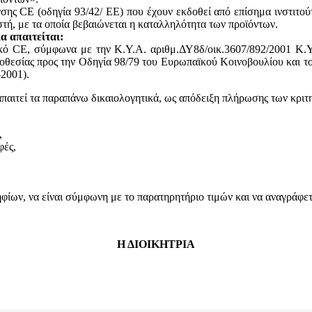
ης CE (οδηγία 93/42/ ΕΕ) που έχουν εκδοθεί από επίσημα ινστιτού
, με τα οποία βεβαιώνεται η καταλληλότητα των προϊόντων.
α απαιτείται:
ικό CE, σύμφωνα με την Κ.Υ.Α. αριθμ.ΔΥ8δ/οικ.3607/892/2001 Κ.Υ
θεσίας προς την Οδηγία 98/79 του Ευρωπαϊκού Κοινοβουλίου και του
2001).
απαιτεί τα παραπάνω δικαιολογητικά, ως απόδειξη πλήρωσης των κριτ
,
φές,
ων, να είναι σύμφωνη με το παρατηρητήριο τιμών και να αναγράφεται
Η ΔΙΟΙΚΗΤΡΙΑ