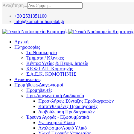
Αναζήτηση...
+30 2531351100
info@komotini-hospital.gr
Αρχική
Πληροφορίες
Το Νοσοκομείο
Τμήματα / Κλινικές
Κέντρα Υγείας & Περιφ. Ιατρεία
ΚΕ.Φ.Ι.ΑΠ. Κομοτηνής
Σ.Α.Ε.Κ. ΚΟΜΟΤΗΝΗΣ
Ανακοινώσεις
Προμήθειες-Διαγωνισμοί
Προμηθευτές
Προ-Διαγωνιστική Διαδικασία
Προσκλήσεις Σύνταξης Προδιαγραφών
Κατατεθειμένες Προδιαγραφές
Διαβούλευση Προδιαγραφών
Έρευνα Αγοράς - Εξωσυμβατικά
Υγειονομικό Υλικό
Αναλώσιμο/Λοιπό Υλικό
Υλικό Tεχνικής Yπηρεσίας